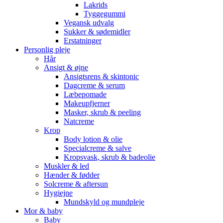
Lakrids
Tyggegummi
Vegansk udvalg
Sukker & sødemidler
Erstatninger
Personlig pleje
Hår
Ansigt & øjne
Ansigtsrens & skintonic
Dagcreme & serum
Læbepomade
Makeupfjerner
Masker, skrub & peeling
Natcreme
Krop
Body lotion & olie
Specialcreme & salve
Kropsvask, skrub & badeolie
Muskler & led
Hænder & fødder
Solcreme & aftersun
Hygiejne
Mundskyld og mundpleje
Mor & baby
Baby