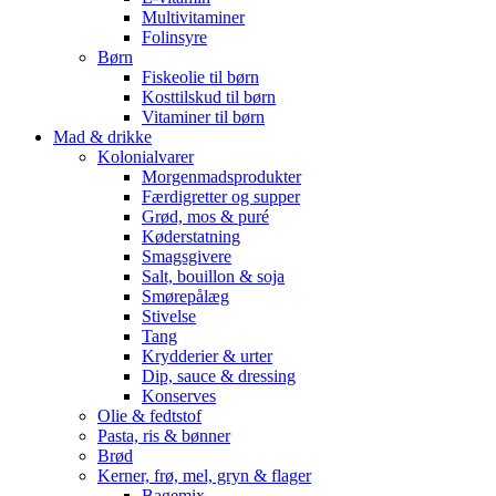
Multivitaminer
Folinsyre
Børn
Fiskeolie til børn
Kosttilskud til børn
Vitaminer til børn
Mad & drikke
Kolonialvarer
Morgenmadsprodukter
Færdigretter og supper
Grød, mos & puré
Køderstatning
Smagsgivere
Salt, bouillon & soja
Smørepålæg
Stivelse
Tang
Krydderier & urter
Dip, sauce & dressing
Konserves
Olie & fedtstof
Pasta, ris & bønner
Brød
Kerner, frø, mel, gryn & flager
Bagemix