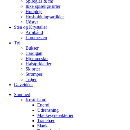
Spireglas & frø
Ikke-spiselige urter
Hudpleje
Husholdningsartikler
Udstyr
Sten og Krystaller
Armbånd
Lommesten
Tøj
Bukser
Cardigan
Hjemmesko
Halstørklæder
Skjorter
Strømper
Trøjer
Gaveidéer
Sundhed
Kosttilskud
Energi
Udrensning
Mælkesyrebakterier
Tranebær
Slank