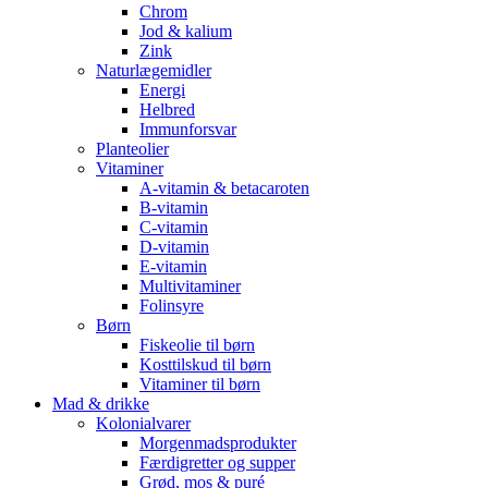
Chrom
Jod & kalium
Zink
Naturlægemidler
Energi
Helbred
Immunforsvar
Planteolier
Vitaminer
A-vitamin & betacaroten
B-vitamin
C-vitamin
D-vitamin
E-vitamin
Multivitaminer
Folinsyre
Børn
Fiskeolie til børn
Kosttilskud til børn
Vitaminer til børn
Mad & drikke
Kolonialvarer
Morgenmadsprodukter
Færdigretter og supper
Grød, mos & puré