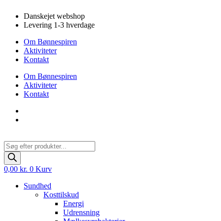
Videre
Danskejet webshop
til
Levering 1-3 hverdage
indhold
Om Bønnespiren
Aktiviteter
Kontakt
Om Bønnespiren
Aktiviteter
Kontakt
Products
search
0,00
kr.
0
Kurv
Sundhed
Kosttilskud
Energi
Udrensning