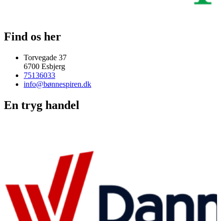
Find os her
Torvegade 37
6700 Esbjerg
75136033
info@bønnespiren.dk
En tryg handel