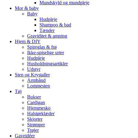
Mundskyld og mundpleje
Mor & baby
Baby
Hudpleje
Shampoo & bad
Tænder
Graviditet & amning
Hjem & DIY
Spireglas & frø
Ikke-spiselige urter
Hudpleje
Husholdningsartikler
Udstyr
Sten og Krystaller
Armbånd
Lommesten
Tøj
Bukser
Cardigan
Hjemmesko
Halstørklæder
Skjorter
Strømper
Trøjer
Gaveidéer