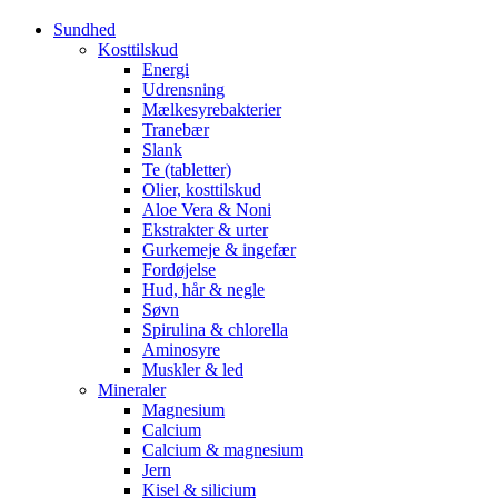
Sundhed
Kosttilskud
Energi
Udrensning
Mælkesyrebakterier
Tranebær
Slank
Te (tabletter)
Olier, kosttilskud
Aloe Vera & Noni
Ekstrakter & urter
Gurkemeje & ingefær
Fordøjelse
Hud, hår & negle
Søvn
Spirulina & chlorella
Aminosyre
Muskler & led
Mineraler
Magnesium
Calcium
Calcium & magnesium
Jern
Kisel & silicium