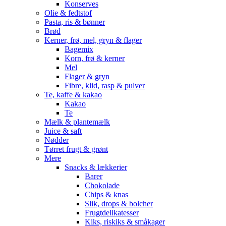
Konserves
Olie & fedtstof
Pasta, ris & bønner
Brød
Kerner, frø, mel, gryn & flager
Bagemix
Korn, frø & kerner
Mel
Flager & gryn
Fibre, klid, rasp & pulver
Te, kaffe & kakao
Kakao
Te
Mælk & plantemælk
Juice & saft
Nødder
Tørret frugt & grønt
Mere
Snacks & lækkerier
Barer
Chokolade
Chips & knas
Slik, drops & bolcher
Frugtdelikatesser
Kiks, riskiks & småkager