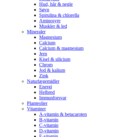
Hud, hår & negle
Søvn
Spirulina & chlorella
Aminosyre
Muskler & led
Mineraler
Magnesium
Calcium
Calcium & magnesium
Jern
Kisel & silicium
Chrom
Jod & kalium
Zink
Naturlægemidler
Energi
Helbred
Immunforsvar
Planteolier
Vitaminer
A-vitamin & betacaroten
B-vitamin
C-vitamin
D-vitamin
E-vitamin