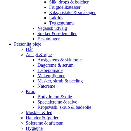
Slik, drops & bolcher
Frugtdelikatesser
Kiks, riskiks & småkager
Lakrids
Tyggegummi
Vegansk udvalg
Sukker & sødemidler
Erstatninger
Personlig pleje
Hår
Ansigt & øjne
Ansigtsrens & skintonic
Dagcreme & serum
Læbepomade
Makeupfjerner
Masker, skrub & peeling
Natcreme
Krop
Body lotion & olie
Specialcreme & salve
Kropsvask, skrub & badeolie
Muskler & led
Hænder & fødder
Solcreme & aftersun
Hygiejne