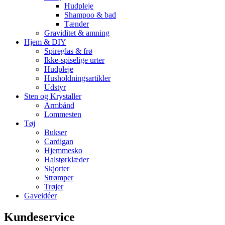
Hudpleje
Shampoo & bad
Tænder
Graviditet & amning
Hjem & DIY
Spireglas & frø
Ikke-spiselige urter
Hudpleje
Husholdningsartikler
Udstyr
Sten og Krystaller
Armbånd
Lommesten
Tøj
Bukser
Cardigan
Hjemmesko
Halstørklæder
Skjorter
Strømper
Trøjer
Gaveidéer
Kundeservice