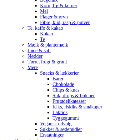
Korn, frø & kerner
Mel
Flager & gryn
Fibre, klid, rasp & pulver
Te, kaffe & kakao
Kakao
Te
Mælk & plantemælk
Juice & saft
Nødder
Tørret frugt & grønt
Mere
Snacks & lækkerier
Barer
Chokolade
Chips & knas
Slik, drops & bolcher
Frugtdelikatesser
Kiks, riskiks & småkager
Lakrids
Tyggegummi
Vegansk udvalg
Sukker & sødemidler
Erstatninger