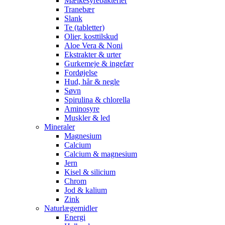
Mælkesyrebakterier
Tranebær
Slank
Te (tabletter)
Olier, kosttilskud
Aloe Vera & Noni
Ekstrakter & urter
Gurkemeje & ingefær
Fordøjelse
Hud, hår & negle
Søvn
Spirulina & chlorella
Aminosyre
Muskler & led
Mineraler
Magnesium
Calcium
Calcium & magnesium
Jern
Kisel & silicium
Chrom
Jod & kalium
Zink
Naturlægemidler
Energi