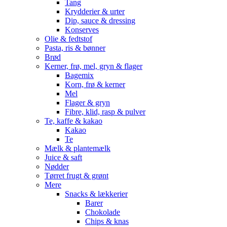
Tang
Krydderier & urter
Dip, sauce & dressing
Konserves
Olie & fedtstof
Pasta, ris & bønner
Brød
Kerner, frø, mel, gryn & flager
Bagemix
Korn, frø & kerner
Mel
Flager & gryn
Fibre, klid, rasp & pulver
Te, kaffe & kakao
Kakao
Te
Mælk & plantemælk
Juice & saft
Nødder
Tørret frugt & grønt
Mere
Snacks & lækkerier
Barer
Chokolade
Chips & knas