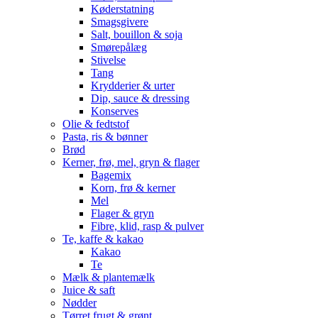
Køderstatning
Smagsgivere
Salt, bouillon & soja
Smørepålæg
Stivelse
Tang
Krydderier & urter
Dip, sauce & dressing
Konserves
Olie & fedtstof
Pasta, ris & bønner
Brød
Kerner, frø, mel, gryn & flager
Bagemix
Korn, frø & kerner
Mel
Flager & gryn
Fibre, klid, rasp & pulver
Te, kaffe & kakao
Kakao
Te
Mælk & plantemælk
Juice & saft
Nødder
Tørret frugt & grønt