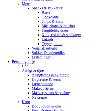
Mere
Snacks & lækkerier
Barer
Chokolade
Chips & knas
Slik, drops & bolcher
Frugtdelikatesser
Kiks, riskiks & småkager
Lakrids
Tyggegummi
Vegansk udvalg
Sukker & sødemidler
Erstatninger
Personlig pleje
Hår
Ansigt & øjne
Ansigtsrens & skintonic
Dagcreme & serum
Læbepomade
Makeupfjerner
Masker, skrub & peeling
Natcreme
Krop
Body lotion & olie
Specialcreme & salve