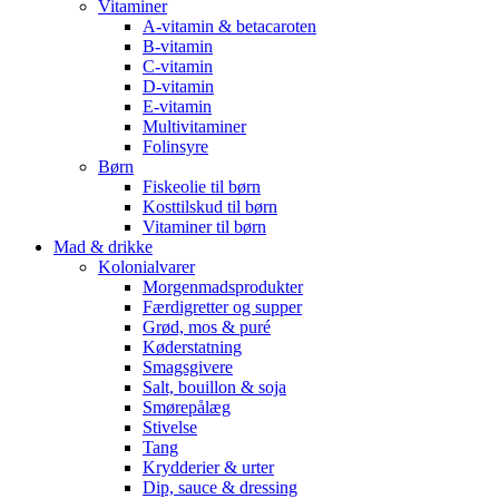
Vitaminer
A-vitamin & betacaroten
B-vitamin
C-vitamin
D-vitamin
E-vitamin
Multivitaminer
Folinsyre
Børn
Fiskeolie til børn
Kosttilskud til børn
Vitaminer til børn
Mad & drikke
Kolonialvarer
Morgenmadsprodukter
Færdigretter og supper
Grød, mos & puré
Køderstatning
Smagsgivere
Salt, bouillon & soja
Smørepålæg
Stivelse
Tang
Krydderier & urter
Dip, sauce & dressing