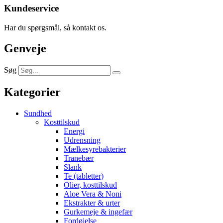
Kundeservice
Har du spørgsmål, så kontakt os.
Genveje
Søg
Kategorier
Sundhed
Kosttilskud
Energi
Udrensning
Mælkesyrebakterier
Tranebær
Slank
Te (tabletter)
Olier, kosttilskud
Aloe Vera & Noni
Ekstrakter & urter
Gurkemeje & ingefær
Fordøjelse