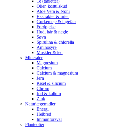
Te (tabletter)
Olier, kosttilskud
Aloe Vera & Noni
Ekstrakter & urter
Gurkemeje & ingefær
Fordøjelse
Hud, hår & negle
Søvn
Spirulina & chlorella
Aminosyre
Muskler & led
Mineraler
Magnesium
Calcium
Calcium & magnesium
Jern
Kisel & silicium
Chrom
Jod & kalium
Zink
Naturlægemidler
Energi
Helbred
Immunforsvar
Planteolier