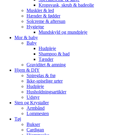
Kropsvask, skrub & badeolie
Muskler & led
Hænder & fødder
Solcreme & aftersun
Hygiejne
Mundskyld og mundpleje
Mor & baby
Baby
Hudpleje
Shampoo & bad
Tænder
Graviditet & amning
Hjem & DIY
Spireglas & frø
Ikke-spiselige urter
Hudpleje
Husholdningsartikler
Udstyr
Sten og Krystaller
Armbånd
Lommesten
Tøj
Bukser
Cardigan