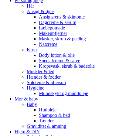
Personlig pleje
Hår
Ansigt & øjne
Ansigtsrens & skintonic
Dagcreme & serum
Læbepomade
Makeupfjerner
Masker, skrub & peeling
Natcreme
Krop
Body lotion & olie
Specialcreme & salve
Kropsvask, skrub & badeolie
Muskler & led
Hænder & fødder
Solcreme & aftersun
Hygiejne
Mundskyld og mundpleje
Mor & baby
Baby
Hudpleje
Shampoo & bad
Tænder
Graviditet & amning
Hjem & DIY