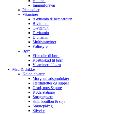
Helbred
Immunforsvar
Planteolier
Vitaminer
A-vitamin & betacaroten
B-vitamin
C-vitamin
D-vitamin
E-vitamin
Multivitaminer
Folinsyre
Børn
Fiskeolie til børn
Kosttilskud til børn
Vitaminer til børn
Mad & drikke
Kolonialvarer
Morgenmadsprodukter
Færdigretter og supper
Grød, mos & puré
Køderstatning
Smagsgivere
Salt, bouillon & soja
Smørepålæg
Stivelse