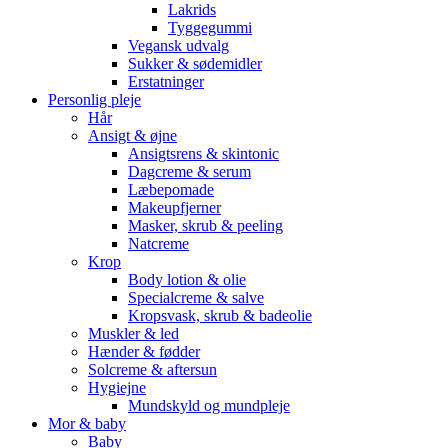
Lakrids
Tyggegummi
Vegansk udvalg
Sukker & sødemidler
Erstatninger
Personlig pleje
Hår
Ansigt & øjne
Ansigtsrens & skintonic
Dagcreme & serum
Læbepomade
Makeupfjerner
Masker, skrub & peeling
Natcreme
Krop
Body lotion & olie
Specialcreme & salve
Kropsvask, skrub & badeolie
Muskler & led
Hænder & fødder
Solcreme & aftersun
Hygiejne
Mundskyld og mundpleje
Mor & baby
Baby