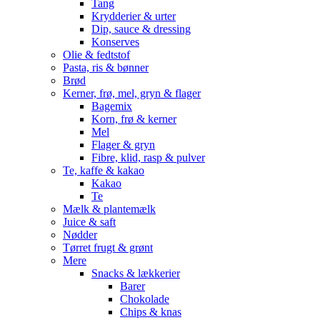
Tang
Krydderier & urter
Dip, sauce & dressing
Konserves
Olie & fedtstof
Pasta, ris & bønner
Brød
Kerner, frø, mel, gryn & flager
Bagemix
Korn, frø & kerner
Mel
Flager & gryn
Fibre, klid, rasp & pulver
Te, kaffe & kakao
Kakao
Te
Mælk & plantemælk
Juice & saft
Nødder
Tørret frugt & grønt
Mere
Snacks & lækkerier
Barer
Chokolade
Chips & knas