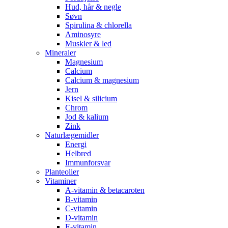
Hud, hår & negle
Søvn
Spirulina & chlorella
Aminosyre
Muskler & led
Mineraler
Magnesium
Calcium
Calcium & magnesium
Jern
Kisel & silicium
Chrom
Jod & kalium
Zink
Naturlægemidler
Energi
Helbred
Immunforsvar
Planteolier
Vitaminer
A-vitamin & betacaroten
B-vitamin
C-vitamin
D-vitamin
E-vitamin