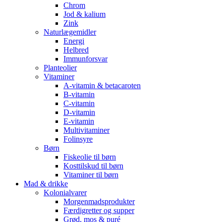
Chrom
Jod & kalium
Zink
Naturlægemidler
Energi
Helbred
Immunforsvar
Planteolier
Vitaminer
A-vitamin & betacaroten
B-vitamin
C-vitamin
D-vitamin
E-vitamin
Multivitaminer
Folinsyre
Børn
Fiskeolie til børn
Kosttilskud til børn
Vitaminer til børn
Mad & drikke
Kolonialvarer
Morgenmadsprodukter
Færdigretter og supper
Grød, mos & puré