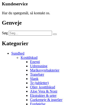
Kundeservice
Har du spørgsmål, så kontakt os.
Genveje
Søg
Kategorier
Sundhed
Kosttilskud
Energi
Udrensning
Mælkesyrebakterier
Tranebær
Slank
Te (tabletter)
Olier, kosttilskud
Aloe Vera & Noni
Ekstrakter & urter
Gurkemeje & ingefær
Fordøjelse