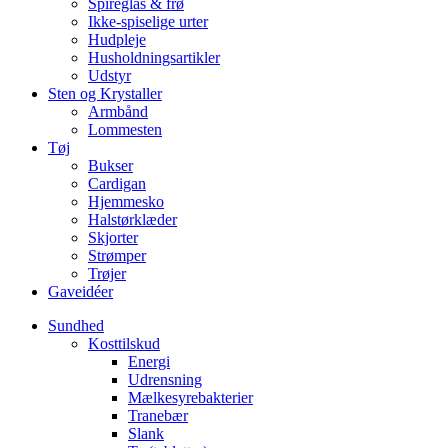
Spireglas & frø
Ikke-spiselige urter
Hudpleje
Husholdningsartikler
Udstyr
Sten og Krystaller
Armbånd
Lommesten
Tøj
Bukser
Cardigan
Hjemmesko
Halstørklæder
Skjorter
Strømper
Trøjer
Gaveidéer
Sundhed
Kosttilskud
Energi
Udrensning
Mælkesyrebakterier
Tranebær
Slank