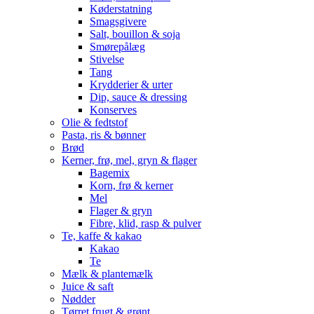
Køderstatning
Smagsgivere
Salt, bouillon & soja
Smørepålæg
Stivelse
Tang
Krydderier & urter
Dip, sauce & dressing
Konserves
Olie & fedtstof
Pasta, ris & bønner
Brød
Kerner, frø, mel, gryn & flager
Bagemix
Korn, frø & kerner
Mel
Flager & gryn
Fibre, klid, rasp & pulver
Te, kaffe & kakao
Kakao
Te
Mælk & plantemælk
Juice & saft
Nødder
Tørret frugt & grønt