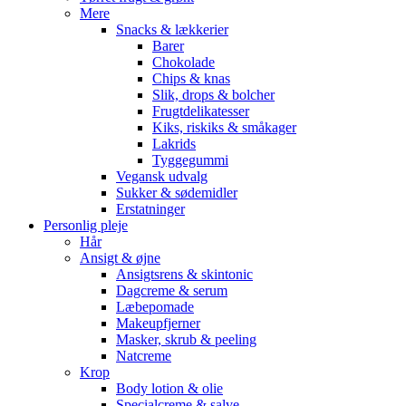
Mere
Snacks & lækkerier
Barer
Chokolade
Chips & knas
Slik, drops & bolcher
Frugtdelikatesser
Kiks, riskiks & småkager
Lakrids
Tyggegummi
Vegansk udvalg
Sukker & sødemidler
Erstatninger
Personlig pleje
Hår
Ansigt & øjne
Ansigtsrens & skintonic
Dagcreme & serum
Læbepomade
Makeupfjerner
Masker, skrub & peeling
Natcreme
Krop
Body lotion & olie
Specialcreme & salve