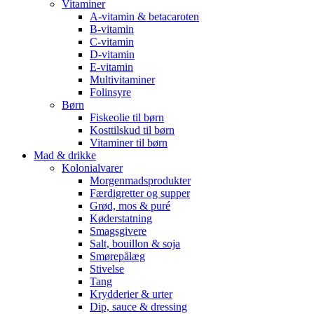
Vitaminer
A-vitamin & betacaroten
B-vitamin
C-vitamin
D-vitamin
E-vitamin
Multivitaminer
Folinsyre
Børn
Fiskeolie til børn
Kosttilskud til børn
Vitaminer til børn
Mad & drikke
Kolonialvarer
Morgenmadsprodukter
Færdigretter og supper
Grød, mos & puré
Køderstatning
Smagsgivere
Salt, bouillon & soja
Smørepålæg
Stivelse
Tang
Krydderier & urter
Dip, sauce & dressing