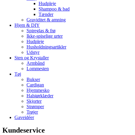
Hudpleje
Shampoo & bad
Tænder
Graviditet & amning
Hjem & DIY
Spireglas & frø
Ikke-spiselige urter
Hudpleje
Husholdningsartikler
Udstyr
Sten og Krystaller
Armbånd
Lommesten
Tøj
Bukser
Cardigan
Hjemmesko
Halstørklæder
Skjorter
Strømper
Trøjer
Gaveidéer
Kundeservice