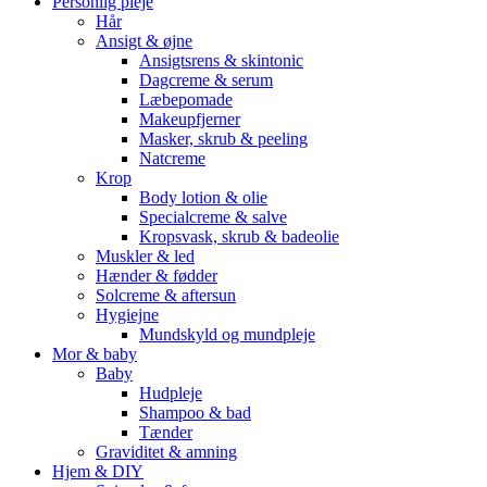
Personlig pleje
Hår
Ansigt & øjne
Ansigtsrens & skintonic
Dagcreme & serum
Læbepomade
Makeupfjerner
Masker, skrub & peeling
Natcreme
Krop
Body lotion & olie
Specialcreme & salve
Kropsvask, skrub & badeolie
Muskler & led
Hænder & fødder
Solcreme & aftersun
Hygiejne
Mundskyld og mundpleje
Mor & baby
Baby
Hudpleje
Shampoo & bad
Tænder
Graviditet & amning
Hjem & DIY