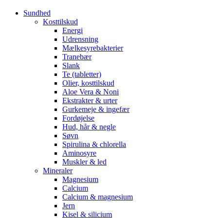
Sundhed
Kosttilskud
Energi
Udrensning
Mælkesyrebakterier
Tranebær
Slank
Te (tabletter)
Olier, kosttilskud
Aloe Vera & Noni
Ekstrakter & urter
Gurkemeje & ingefær
Fordøjelse
Hud, hår & negle
Søvn
Spirulina & chlorella
Aminosyre
Muskler & led
Mineraler
Magnesium
Calcium
Calcium & magnesium
Jern
Kisel & silicium