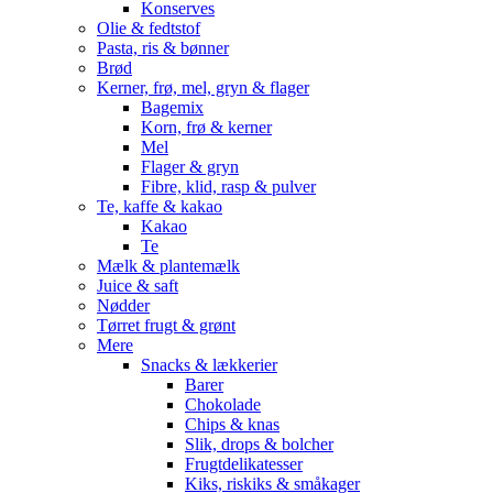
Konserves
Olie & fedtstof
Pasta, ris & bønner
Brød
Kerner, frø, mel, gryn & flager
Bagemix
Korn, frø & kerner
Mel
Flager & gryn
Fibre, klid, rasp & pulver
Te, kaffe & kakao
Kakao
Te
Mælk & plantemælk
Juice & saft
Nødder
Tørret frugt & grønt
Mere
Snacks & lækkerier
Barer
Chokolade
Chips & knas
Slik, drops & bolcher
Frugtdelikatesser
Kiks, riskiks & småkager