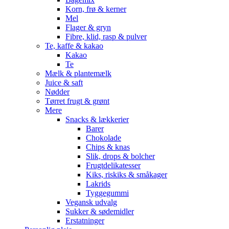
Korn, frø & kerner
Mel
Flager & gryn
Fibre, klid, rasp & pulver
Te, kaffe & kakao
Kakao
Te
Mælk & plantemælk
Juice & saft
Nødder
Tørret frugt & grønt
Mere
Snacks & lækkerier
Barer
Chokolade
Chips & knas
Slik, drops & bolcher
Frugtdelikatesser
Kiks, riskiks & småkager
Lakrids
Tyggegummi
Vegansk udvalg
Sukker & sødemidler
Erstatninger