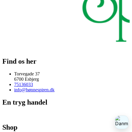
Find os her
Torvegade 37
6700 Esbjerg
75136033
info@bønnespiren.dk
En tryg handel
Shop