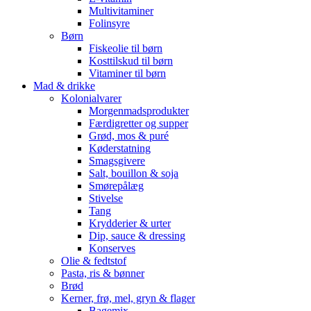
Multivitaminer
Folinsyre
Børn
Fiskeolie til børn
Kosttilskud til børn
Vitaminer til børn
Mad & drikke
Kolonialvarer
Morgenmadsprodukter
Færdigretter og supper
Grød, mos & puré
Køderstatning
Smagsgivere
Salt, bouillon & soja
Smørepålæg
Stivelse
Tang
Krydderier & urter
Dip, sauce & dressing
Konserves
Olie & fedtstof
Pasta, ris & bønner
Brød
Kerner, frø, mel, gryn & flager
Bagemix