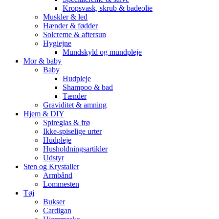
Kropsvask, skrub & badeolie
Muskler & led
Hænder & fødder
Solcreme & aftersun
Hygiejne
Mundskyld og mundpleje
Mor & baby
Baby
Hudpleje
Shampoo & bad
Tænder
Graviditet & amning
Hjem & DIY
Spireglas & frø
Ikke-spiselige urter
Hudpleje
Husholdningsartikler
Udstyr
Sten og Krystaller
Armbånd
Lommesten
Tøj
Bukser
Cardigan