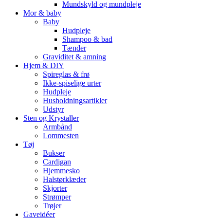
Mundskyld og mundpleje
Mor & baby
Baby
Hudpleje
Shampoo & bad
Tænder
Graviditet & amning
Hjem & DIY
Spireglas & frø
Ikke-spiselige urter
Hudpleje
Husholdningsartikler
Udstyr
Sten og Krystaller
Armbånd
Lommesten
Tøj
Bukser
Cardigan
Hjemmesko
Halstørklæder
Skjorter
Strømper
Trøjer
Gaveidéer