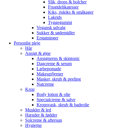
Slik, drops & bolcher
Frugtdelikatesser
Kiks, riskiks & småkager
Lakrids
Tyggegummi
Vegansk udvalg
Sukker & sødemidler
Erstatninger
Personlig pleje
Hår
Ansigt & øjne
Ansigtsrens & skintonic
Dagcreme & serum
Læbepomade
Makeupfjerner
Masker, skrub & peeling
Natcreme
Krop
Body lotion & olie
Specialcreme & salve
Kropsvask, skrub & badeolie
Muskler & led
Hænder & fødder
Solcreme & aftersun
Hygiejne