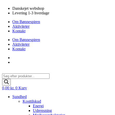
Videre
Danskejet webshop
til
Levering 1-3 hverdage
indhold
Om Bønnespiren
Aktiviteter
Kontakt
Om Bønnespiren
Aktiviteter
Kontakt
Products
search
0,00
kr.
0
Kurv
Sundhed
Kosttilskud
Energi
Udrensning