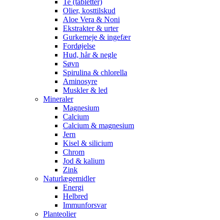
Te (tabletter)
Olier, kosttilskud
Aloe Vera & Noni
Ekstrakter & urter
Gurkemeje & ingefær
Fordøjelse
Hud, hår & negle
Søvn
Spirulina & chlorella
Aminosyre
Muskler & led
Mineraler
Magnesium
Calcium
Calcium & magnesium
Jern
Kisel & silicium
Chrom
Jod & kalium
Zink
Naturlægemidler
Energi
Helbred
Immunforsvar
Planteolier