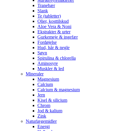
Mælkesyrebakterier
Tranebær
Slank
Te (tabletter)
Olier, kosttilskud
Aloe Vera & Noni
Ekstrakter & urter
Gurkemeje & ingefær
Fordøjelse
Hud, hår & negle
Søvn
Spirulina & chlorella
Aminosyre
Muskler & led
Mineraler
Magnesium
Calcium
Calcium & magnesium
Jern
Kisel & silicium
Chrom
Jod & kalium
Zink
Naturlægemidler
Energi