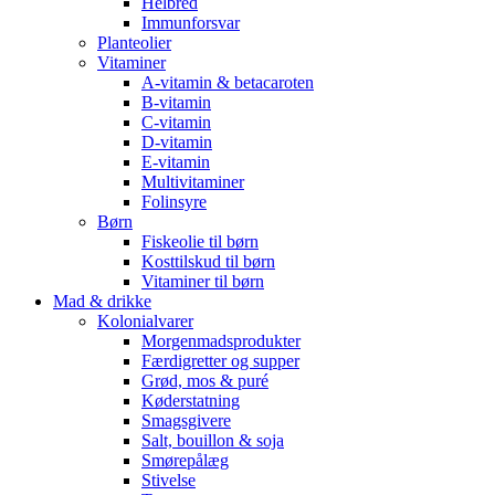
Helbred
Immunforsvar
Planteolier
Vitaminer
A-vitamin & betacaroten
B-vitamin
C-vitamin
D-vitamin
E-vitamin
Multivitaminer
Folinsyre
Børn
Fiskeolie til børn
Kosttilskud til børn
Vitaminer til børn
Mad & drikke
Kolonialvarer
Morgenmadsprodukter
Færdigretter og supper
Grød, mos & puré
Køderstatning
Smagsgivere
Salt, bouillon & soja
Smørepålæg
Stivelse