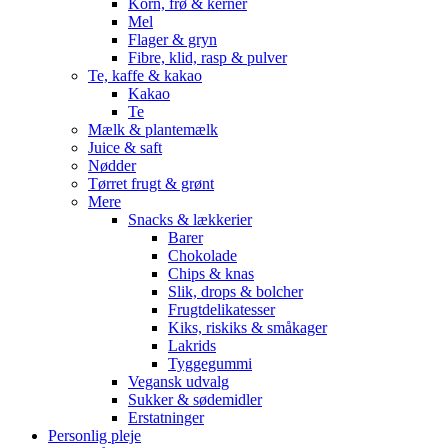
Korn, frø & kerner
Mel
Flager & gryn
Fibre, klid, rasp & pulver
Te, kaffe & kakao
Kakao
Te
Mælk & plantemælk
Juice & saft
Nødder
Tørret frugt & grønt
Mere
Snacks & lækkerier
Barer
Chokolade
Chips & knas
Slik, drops & bolcher
Frugtdelikatesser
Kiks, riskiks & småkager
Lakrids
Tyggegummi
Vegansk udvalg
Sukker & sødemidler
Erstatninger
Personlig pleje