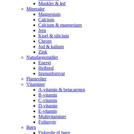
Muskler & led
Mineraler
Magnesium
Calcium
Calcium & magnesium
Jern
Kisel & silicium
Chrom
Jod & kalium
Zink
Naturlægemidler
Energi
Helbred
Immunforsvar
Planteolier
Vitaminer
A-vitamin & betacaroten
B-vitamin
C-vitamin
D-vitamin
E-vitamin
Multivitaminer
Folinsyre
Børn
Fiskeolie til børn