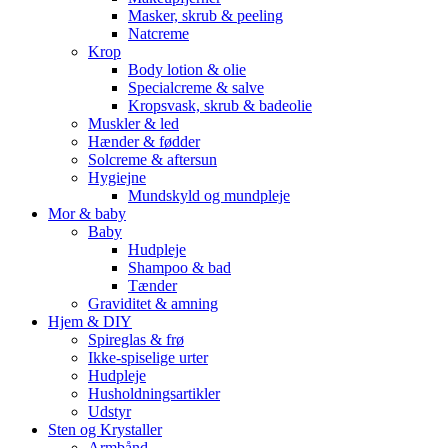
Masker, skrub & peeling
Natcreme
Krop
Body lotion & olie
Specialcreme & salve
Kropsvask, skrub & badeolie
Muskler & led
Hænder & fødder
Solcreme & aftersun
Hygiejne
Mundskyld og mundpleje
Mor & baby
Baby
Hudpleje
Shampoo & bad
Tænder
Graviditet & amning
Hjem & DIY
Spireglas & frø
Ikke-spiselige urter
Hudpleje
Husholdningsartikler
Udstyr
Sten og Krystaller
Armbånd