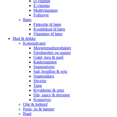
D-vitamin
E-vitamin
Multivitaminer
Folinsyre
Børn
Fiskeolie til børn
Kosttilskud til børn
Vitaminer til børn
Mad & drikke
Kolonialvarer
Morgenmadsprodukter
Færdigretter og supper
Grød, mos & puré
Køderstatning
Smagsgivere
Salt, bouillon & soja
Smørepålæg
Stivelse
Tang
Krydderier & urter
Dip, sauce & dressing
Konserves
Olie & fedtstof
Pasta, ris & bønner
Brød