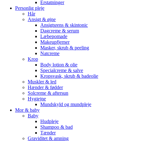
Erstatninger
Personlig pleje
Hår
Ansigt & øjne
Ansigtsrens & skintonic
Dagcreme & serum
Læbepomade
Makeupfjerner
Masker, skrub & peeling
Natcreme
Krop
Body lotion & olie
Specialcreme & salve
Kropsvask, skrub & badeolie
Muskler & led
Hænder & fødder
Solcreme & aftersun
Hygiejne
Mundskyld og mundpleje
Mor & baby
Baby
Hudpleje
Shampoo & bad
Tænder
Graviditet & amning