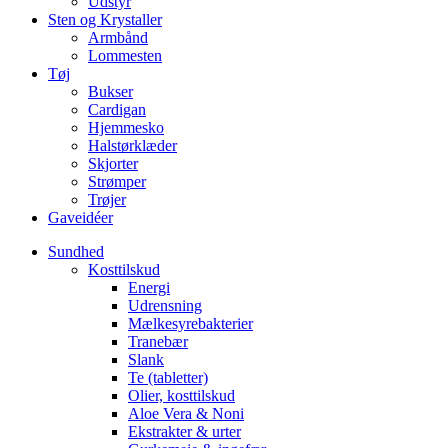
Udstyr
Sten og Krystaller
Armbånd
Lommesten
Tøj
Bukser
Cardigan
Hjemmesko
Halstørklæder
Skjorter
Strømper
Trøjer
Gaveidéer
Sundhed
Kosttilskud
Energi
Udrensning
Mælkesyrebakterier
Tranebær
Slank
Te (tabletter)
Olier, kosttilskud
Aloe Vera & Noni
Ekstrakter & urter