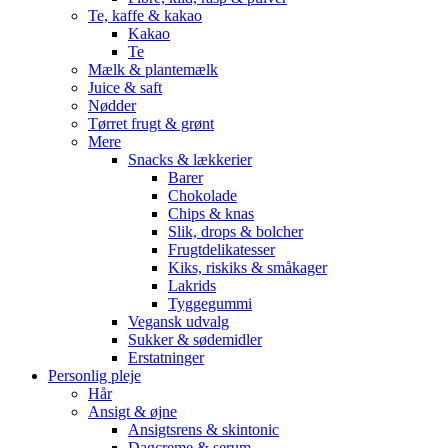
Te, kaffe & kakao
Kakao
Te
Mælk & plantemælk
Juice & saft
Nødder
Tørret frugt & grønt
Mere
Snacks & lækkerier
Barer
Chokolade
Chips & knas
Slik, drops & bolcher
Frugtdelikatesser
Kiks, riskiks & småkager
Lakrids
Tyggegummi
Vegansk udvalg
Sukker & sødemidler
Erstatninger
Personlig pleje
Hår
Ansigt & øjne
Ansigtsrens & skintonic
Dagcreme & serum