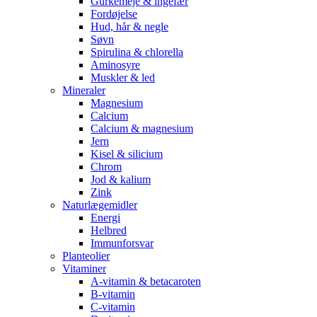
Gurkemeje & ingefær
Fordøjelse
Hud, hår & negle
Søvn
Spirulina & chlorella
Aminosyre
Muskler & led
Mineraler
Magnesium
Calcium
Calcium & magnesium
Jern
Kisel & silicium
Chrom
Jod & kalium
Zink
Naturlægemidler
Energi
Helbred
Immunforsvar
Planteolier
Vitaminer
A-vitamin & betacaroten
B-vitamin
C-vitamin