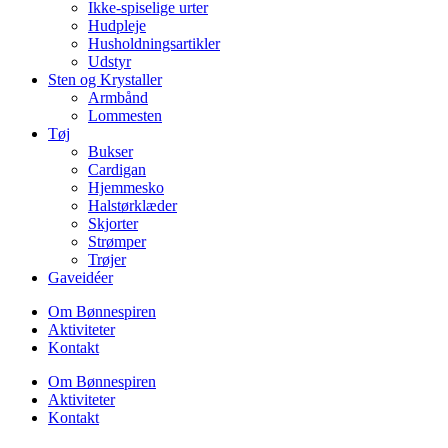
Ikke-spiselige urter
Hudpleje
Husholdningsartikler
Udstyr
Sten og Krystaller
Armbånd
Lommesten
Tøj
Bukser
Cardigan
Hjemmesko
Halstørklæder
Skjorter
Strømper
Trøjer
Gaveidéer
Om Bønnespiren
Aktiviteter
Kontakt
Om Bønnespiren
Aktiviteter
Kontakt