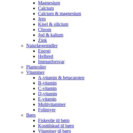
Magnesium
Calcium
Calcium & magnesium
Jern
Kisel & silicium
Chrom
Jod & kalium
Zink
Naturlægemidler
Energi
Helbred
Immunforsvar
Planteolier
Vitaminer
A-vitamin & betacaroten
B-vitamin
C-vitamin
D-vitamin
E-vitamin
Multivitaminer
Folinsyre
Børn
Fiskeolie til børn
Kosttilskud til børn
Vitaminer til børn