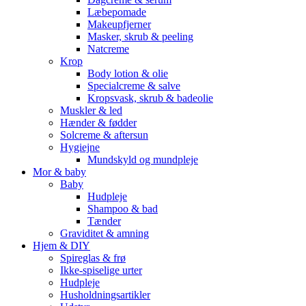
Læbepomade
Makeupfjerner
Masker, skrub & peeling
Natcreme
Krop
Body lotion & olie
Specialcreme & salve
Kropsvask, skrub & badeolie
Muskler & led
Hænder & fødder
Solcreme & aftersun
Hygiejne
Mundskyld og mundpleje
Mor & baby
Baby
Hudpleje
Shampoo & bad
Tænder
Graviditet & amning
Hjem & DIY
Spireglas & frø
Ikke-spiselige urter
Hudpleje
Husholdningsartikler