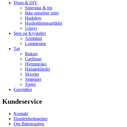
Hjem & DIY
Spireglas & frø
Ikke-spiselige urter
Hudpleje
Husholdningsartikler
Udstyr
Sten og Krystaller
Armbånd
Lommesten
Tøj
Bukser
Cardigan
Hjemmesko
Halstørklæder
Skjorter
Strømper
Trøjer
Gaveidéer
Kundeservice
Kontakt
Handelsbetingelser
Om Bønnespiren