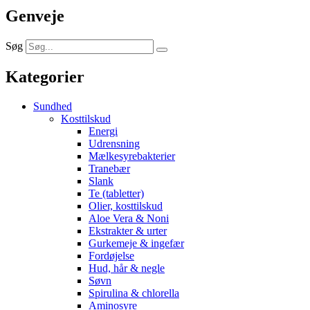
Genveje
Søg
Kategorier
Sundhed
Kosttilskud
Energi
Udrensning
Mælkesyrebakterier
Tranebær
Slank
Te (tabletter)
Olier, kosttilskud
Aloe Vera & Noni
Ekstrakter & urter
Gurkemeje & ingefær
Fordøjelse
Hud, hår & negle
Søvn
Spirulina & chlorella
Aminosyre