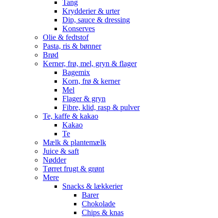
Tang
Krydderier & urter
Dip, sauce & dressing
Konserves
Olie & fedtstof
Pasta, ris & bønner
Brød
Kerner, frø, mel, gryn & flager
Bagemix
Korn, frø & kerner
Mel
Flager & gryn
Fibre, klid, rasp & pulver
Te, kaffe & kakao
Kakao
Te
Mælk & plantemælk
Juice & saft
Nødder
Tørret frugt & grønt
Mere
Snacks & lækkerier
Barer
Chokolade
Chips & knas