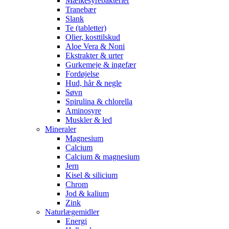
Mælkesyrebakterier
Tranebær
Slank
Te (tabletter)
Olier, kosttilskud
Aloe Vera & Noni
Ekstrakter & urter
Gurkemeje & ingefær
Fordøjelse
Hud, hår & negle
Søvn
Spirulina & chlorella
Aminosyre
Muskler & led
Mineraler
Magnesium
Calcium
Calcium & magnesium
Jern
Kisel & silicium
Chrom
Jod & kalium
Zink
Naturlægemidler
Energi