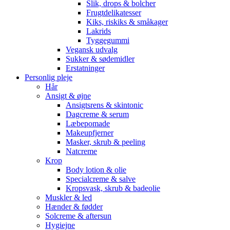
Slik, drops & bolcher
Frugtdelikatesser
Kiks, riskiks & småkager
Lakrids
Tyggegummi
Vegansk udvalg
Sukker & sødemidler
Erstatninger
Personlig pleje
Hår
Ansigt & øjne
Ansigtsrens & skintonic
Dagcreme & serum
Læbepomade
Makeupfjerner
Masker, skrub & peeling
Natcreme
Krop
Body lotion & olie
Specialcreme & salve
Kropsvask, skrub & badeolie
Muskler & led
Hænder & fødder
Solcreme & aftersun
Hygiejne