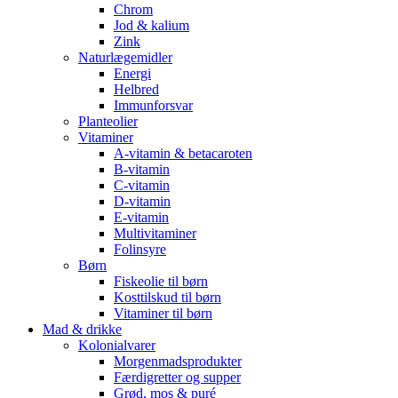
Chrom
Jod & kalium
Zink
Naturlægemidler
Energi
Helbred
Immunforsvar
Planteolier
Vitaminer
A-vitamin & betacaroten
B-vitamin
C-vitamin
D-vitamin
E-vitamin
Multivitaminer
Folinsyre
Børn
Fiskeolie til børn
Kosttilskud til børn
Vitaminer til børn
Mad & drikke
Kolonialvarer
Morgenmadsprodukter
Færdigretter og supper
Grød, mos & puré