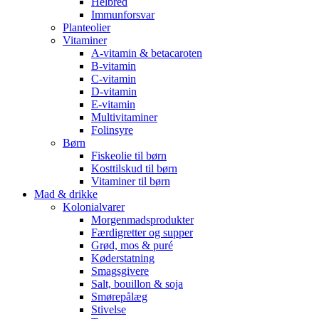
Helbred
Immunforsvar
Planteolier
Vitaminer
A-vitamin & betacaroten
B-vitamin
C-vitamin
D-vitamin
E-vitamin
Multivitaminer
Folinsyre
Børn
Fiskeolie til børn
Kosttilskud til børn
Vitaminer til børn
Mad & drikke
Kolonialvarer
Morgenmadsprodukter
Færdigretter og supper
Grød, mos & puré
Køderstatning
Smagsgivere
Salt, bouillon & soja
Smørepålæg
Stivelse