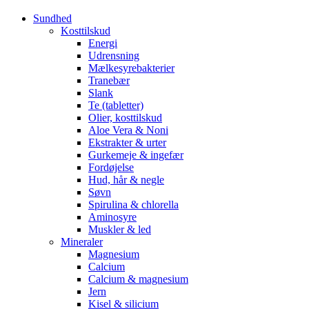
Sundhed
Kosttilskud
Energi
Udrensning
Mælkesyrebakterier
Tranebær
Slank
Te (tabletter)
Olier, kosttilskud
Aloe Vera & Noni
Ekstrakter & urter
Gurkemeje & ingefær
Fordøjelse
Hud, hår & negle
Søvn
Spirulina & chlorella
Aminosyre
Muskler & led
Mineraler
Magnesium
Calcium
Calcium & magnesium
Jern
Kisel & silicium