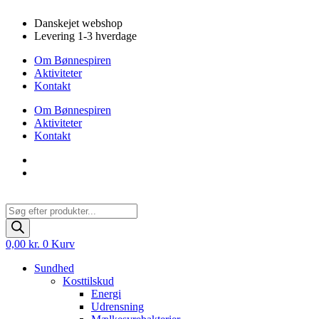
Videre
Danskejet webshop
til
Levering 1-3 hverdage
indhold
Om Bønnespiren
Aktiviteter
Kontakt
Om Bønnespiren
Aktiviteter
Kontakt
Products
search
0,00
kr.
0
Kurv
Sundhed
Kosttilskud
Energi
Udrensning