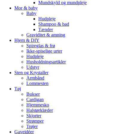
Mundskyld og mundpleje
Mor & baby
Baby
Hudpleje
Shampoo & bad
Tænder
Graviditet & amning
Hjem & DIY
Spireglas & frø
Ikke-spiselige urter
Hudpleje
Husholdningsartikler
Udstyr
Sten og Krystaller
Armbånd
Lommesten
Tøj
Bukser
Cardigan
Hjemmesko
Halstørklæder
Skjorter
Strømper
Trøjer
Gaveidéer