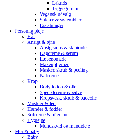
Lakrids
Tyggegummi
Vegansk udvalg
Sukker & sødemidler
Erstatninger
Personlig pleje
Hår
Ansigt & øjne
Ansigtsrens & skintonic
Dagcreme & serum
Læbepomade
Makeupfjerner
Masker, skrub & peeling
Natcreme
Krop
Body lotion & olie
Specialcreme & salve
Kropsvask, skrub & badeolie
Muskler & led
Hænder & fødder
Solcreme & aftersun
Hygiejne
Mundskyld og mundpleje
Mor & baby
Baby