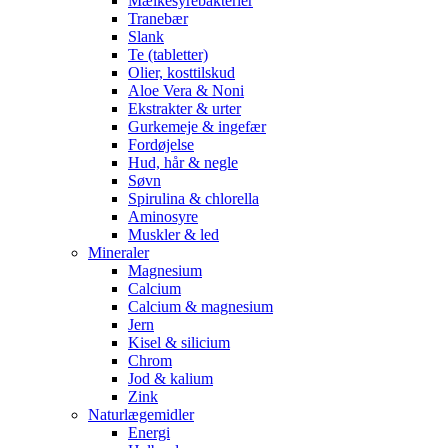
Mælkesyrebakterier
Tranebær
Slank
Te (tabletter)
Olier, kosttilskud
Aloe Vera & Noni
Ekstrakter & urter
Gurkemeje & ingefær
Fordøjelse
Hud, hår & negle
Søvn
Spirulina & chlorella
Aminosyre
Muskler & led
Mineraler
Magnesium
Calcium
Calcium & magnesium
Jern
Kisel & silicium
Chrom
Jod & kalium
Zink
Naturlægemidler
Energi