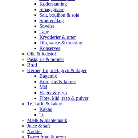
Køderstatning
Smagsgivere
Salt, bouillon & soja
Smørepålæg
Stivelse
Tang
Krydderier & urter
Dip, sauce & dressing
Konserves
Olie & fedtstof
Pasta, ris & bønner
Brød
Kerner, frø, mel, gryn & flager
Bagemix
Korn, frø & kerner
Mel
Flager & gryn
Fibre, klid, rasp & pulver
Te, kaffe & kakao
Kakao
Te
Mælk & plantemælk
Juice & saft
Nødder
Tørret frugt & grønt