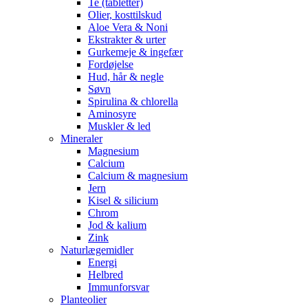
Te (tabletter)
Olier, kosttilskud
Aloe Vera & Noni
Ekstrakter & urter
Gurkemeje & ingefær
Fordøjelse
Hud, hår & negle
Søvn
Spirulina & chlorella
Aminosyre
Muskler & led
Mineraler
Magnesium
Calcium
Calcium & magnesium
Jern
Kisel & silicium
Chrom
Jod & kalium
Zink
Naturlægemidler
Energi
Helbred
Immunforsvar
Planteolier