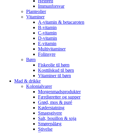
Helbred
Immunforsvar
Planteolier
Vitaminer
A-vitamin & betacaroten
B-vitamin
C-vitamin
D-vitamin
E-vitamin
Multivitaminer
Folinsyre
Børn
Fiskeolie til børn
Kosttilskud til børn
Vitaminer til børn
Mad & drikke
Kolonialvarer
Morgenmadsprodukter
Færdigretter og supper
Grød, mos & puré
Køderstatning
Smagsgivere
Salt, bouillon & soja
Smørepålæg
Stivelse