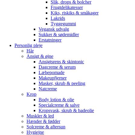
Slik, drops & bolcher
Frugtdelikatesser
Kiks, riskiks & småkager
Lakrids
Tyggegummi
Vegansk udvalg
Sukker & sødemidler
Erstatninger
Personlig pleje
Hår
Ansigt & øjne
Ansigtsrens & skintonic
Dagcreme & serum
Læbepomade
Makeupfjerner
Masker, skrub & peeling
Natcreme
Krop
Body lotion & olie
Specialcreme & salve
Kropsvask, skrub & badeolie
Muskler & led
Hænder & fødder
Solcreme & aftersun
Hygiejne