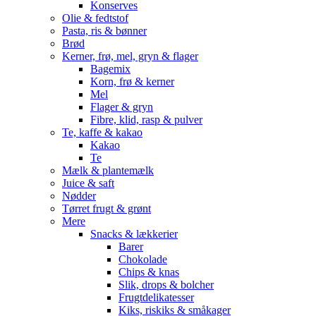
Konserves
Olie & fedtstof
Pasta, ris & bønner
Brød
Kerner, frø, mel, gryn & flager
Bagemix
Korn, frø & kerner
Mel
Flager & gryn
Fibre, klid, rasp & pulver
Te, kaffe & kakao
Kakao
Te
Mælk & plantemælk
Juice & saft
Nødder
Tørret frugt & grønt
Mere
Snacks & lækkerier
Barer
Chokolade
Chips & knas
Slik, drops & bolcher
Frugtdelikatesser
Kiks, riskiks & småkager