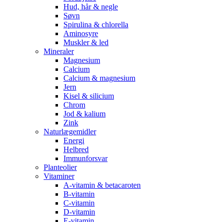
Hud, hår & negle
Søvn
Spirulina & chlorella
Aminosyre
Muskler & led
Mineraler
Magnesium
Calcium
Calcium & magnesium
Jern
Kisel & silicium
Chrom
Jod & kalium
Zink
Naturlægemidler
Energi
Helbred
Immunforsvar
Planteolier
Vitaminer
A-vitamin & betacaroten
B-vitamin
C-vitamin
D-vitamin
E-vitamin