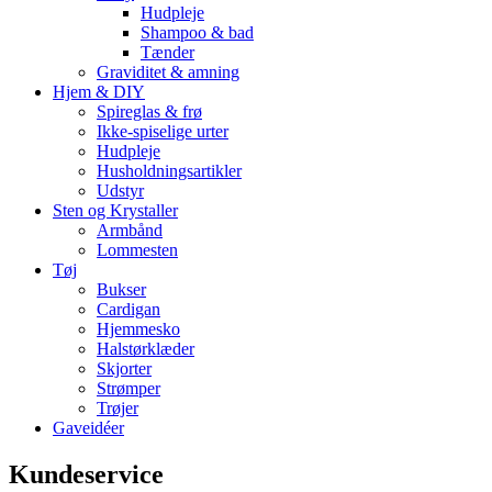
Hudpleje
Shampoo & bad
Tænder
Graviditet & amning
Hjem & DIY
Spireglas & frø
Ikke-spiselige urter
Hudpleje
Husholdningsartikler
Udstyr
Sten og Krystaller
Armbånd
Lommesten
Tøj
Bukser
Cardigan
Hjemmesko
Halstørklæder
Skjorter
Strømper
Trøjer
Gaveidéer
Kundeservice