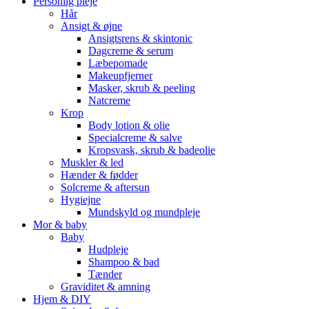
Personlig pleje
Hår
Ansigt & øjne
Ansigtsrens & skintonic
Dagcreme & serum
Læbepomade
Makeupfjerner
Masker, skrub & peeling
Natcreme
Krop
Body lotion & olie
Specialcreme & salve
Kropsvask, skrub & badeolie
Muskler & led
Hænder & fødder
Solcreme & aftersun
Hygiejne
Mundskyld og mundpleje
Mor & baby
Baby
Hudpleje
Shampoo & bad
Tænder
Graviditet & amning
Hjem & DIY