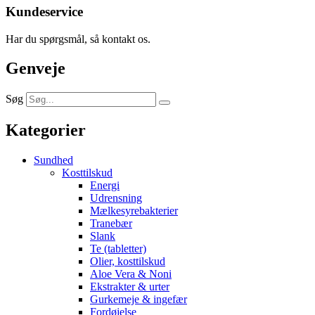
Kundeservice
Har du spørgsmål, så kontakt os.
Genveje
Søg
Kategorier
Sundhed
Kosttilskud
Energi
Udrensning
Mælkesyrebakterier
Tranebær
Slank
Te (tabletter)
Olier, kosttilskud
Aloe Vera & Noni
Ekstrakter & urter
Gurkemeje & ingefær
Fordøjelse