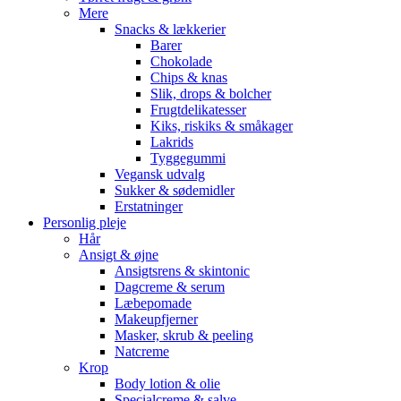
Mere
Snacks & lækkerier
Barer
Chokolade
Chips & knas
Slik, drops & bolcher
Frugtdelikatesser
Kiks, riskiks & småkager
Lakrids
Tyggegummi
Vegansk udvalg
Sukker & sødemidler
Erstatninger
Personlig pleje
Hår
Ansigt & øjne
Ansigtsrens & skintonic
Dagcreme & serum
Læbepomade
Makeupfjerner
Masker, skrub & peeling
Natcreme
Krop
Body lotion & olie
Specialcreme & salve