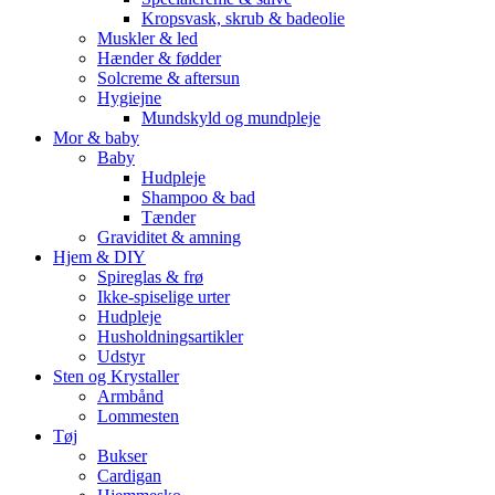
Kropsvask, skrub & badeolie
Muskler & led
Hænder & fødder
Solcreme & aftersun
Hygiejne
Mundskyld og mundpleje
Mor & baby
Baby
Hudpleje
Shampoo & bad
Tænder
Graviditet & amning
Hjem & DIY
Spireglas & frø
Ikke-spiselige urter
Hudpleje
Husholdningsartikler
Udstyr
Sten og Krystaller
Armbånd
Lommesten
Tøj
Bukser
Cardigan