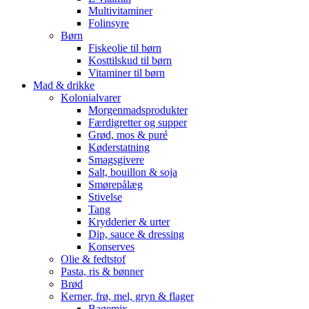
Multivitaminer
Folinsyre
Børn
Fiskeolie til børn
Kosttilskud til børn
Vitaminer til børn
Mad & drikke
Kolonialvarer
Morgenmadsprodukter
Færdigretter og supper
Grød, mos & puré
Køderstatning
Smagsgivere
Salt, bouillon & soja
Smørepålæg
Stivelse
Tang
Krydderier & urter
Dip, sauce & dressing
Konserves
Olie & fedtstof
Pasta, ris & bønner
Brød
Kerner, frø, mel, gryn & flager
Bagemix