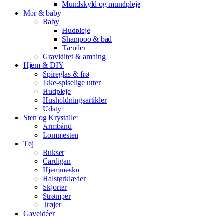
Mundskyld og mundpleje
Mor & baby
Baby
Hudpleje
Shampoo & bad
Tænder
Graviditet & amning
Hjem & DIY
Spireglas & frø
Ikke-spiselige urter
Hudpleje
Husholdningsartikler
Udstyr
Sten og Krystaller
Armbånd
Lommesten
Tøj
Bukser
Cardigan
Hjemmesko
Halstørklæder
Skjorter
Strømper
Trøjer
Gaveidéer