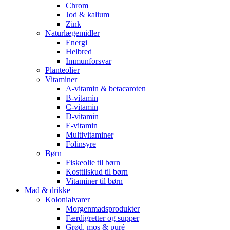
Chrom
Jod & kalium
Zink
Naturlægemidler
Energi
Helbred
Immunforsvar
Planteolier
Vitaminer
A-vitamin & betacaroten
B-vitamin
C-vitamin
D-vitamin
E-vitamin
Multivitaminer
Folinsyre
Børn
Fiskeolie til børn
Kosttilskud til børn
Vitaminer til børn
Mad & drikke
Kolonialvarer
Morgenmadsprodukter
Færdigretter og supper
Grød, mos & puré