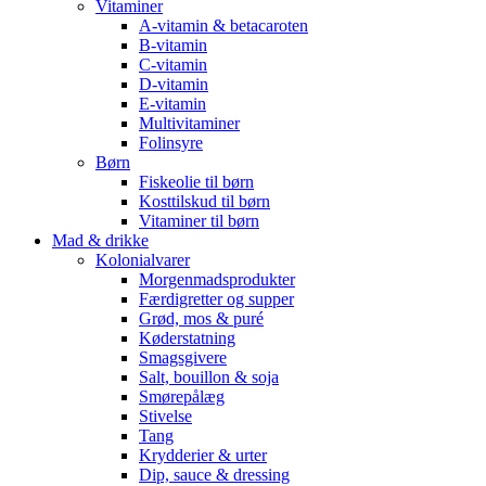
Vitaminer
A-vitamin & betacaroten
B-vitamin
C-vitamin
D-vitamin
E-vitamin
Multivitaminer
Folinsyre
Børn
Fiskeolie til børn
Kosttilskud til børn
Vitaminer til børn
Mad & drikke
Kolonialvarer
Morgenmadsprodukter
Færdigretter og supper
Grød, mos & puré
Køderstatning
Smagsgivere
Salt, bouillon & soja
Smørepålæg
Stivelse
Tang
Krydderier & urter
Dip, sauce & dressing