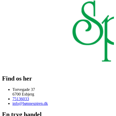
Find os her
Torvegade 37
6700 Esbjerg
75136033
info@bønnespiren.dk
En tryg handel