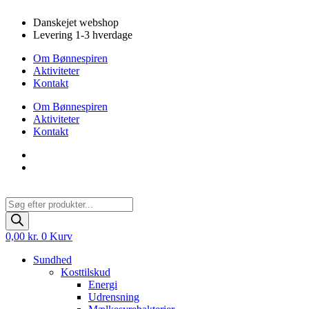
Videre
Danskejet webshop
til
Levering 1-3 hverdage
indhold
Om Bønnespiren
Aktiviteter
Kontakt
Om Bønnespiren
Aktiviteter
Kontakt
Products
search
0,00
kr.
0
Kurv
Sundhed
Kosttilskud
Energi
Udrensning