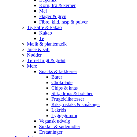
Korn, frø & kerner
Mel
Flager & gryn
Fibre, klid, rasp & pulver
Te, kaffe & kakao
Kakao
Te
Mælk & plantemælk
Juice & saft
Nødder
Tørret frugt & grønt
Mere
Snacks & lækkerier
Barer
Chokolade
Chips & knas
Slik, drops & bolcher
Frugtdelikatesser
Kiks, riskiks & småkager
Lakrids
Tyggegummi
Vegansk udvalg
Sukker & sødemidler
Erstatninger