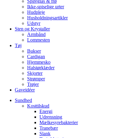
Spireglas & frø
Ikke-spiselige urter
Hudpleje
Husholdningsartikler
Udstyr
Sten og Krystaller
Armbånd
Lommesten
Tøj
Bukser
Cardigan
Hjemmesko
Halstørklæder
Skjorter
Strømper
Trøjer
Gaveidéer
Sundhed
Kosttilskud
Energi
Udrensning
Mælkesyrebakterier
Tranebær
Slank