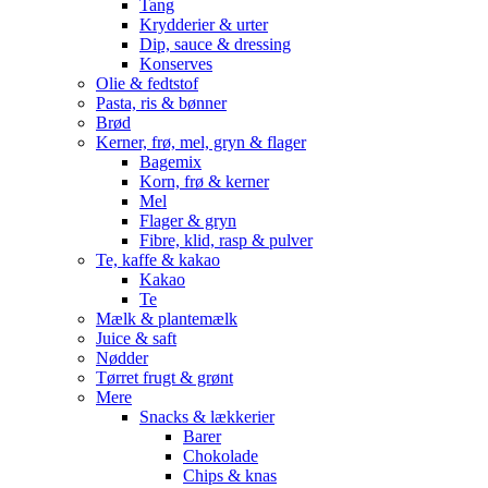
Tang
Krydderier & urter
Dip, sauce & dressing
Konserves
Olie & fedtstof
Pasta, ris & bønner
Brød
Kerner, frø, mel, gryn & flager
Bagemix
Korn, frø & kerner
Mel
Flager & gryn
Fibre, klid, rasp & pulver
Te, kaffe & kakao
Kakao
Te
Mælk & plantemælk
Juice & saft
Nødder
Tørret frugt & grønt
Mere
Snacks & lækkerier
Barer
Chokolade
Chips & knas