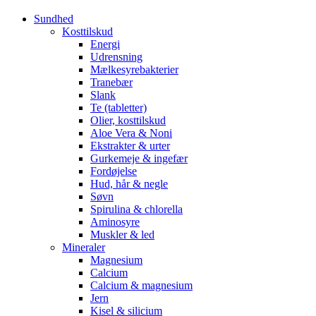
Sundhed
Kosttilskud
Energi
Udrensning
Mælkesyrebakterier
Tranebær
Slank
Te (tabletter)
Olier, kosttilskud
Aloe Vera & Noni
Ekstrakter & urter
Gurkemeje & ingefær
Fordøjelse
Hud, hår & negle
Søvn
Spirulina & chlorella
Aminosyre
Muskler & led
Mineraler
Magnesium
Calcium
Calcium & magnesium
Jern
Kisel & silicium