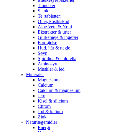
Mælkesyrebakterier
Tranebær
Slank
Te (tabletter)
Olier, kosttilskud
Aloe Vera & Noni
Ekstrakter & urter
Gurkemeje & ingefær
Fordøjelse
Hud, hår & negle
Søvn
Spirulina & chlorella
Aminosyre
Muskler & led
Mineraler
Magnesium
Calcium
Calcium & magnesium
Jern
Kisel & silicium
Chrom
Jod & kalium
Zink
Naturlægemidler
Energi