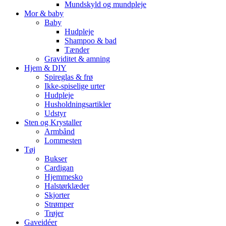
Mundskyld og mundpleje
Mor & baby
Baby
Hudpleje
Shampoo & bad
Tænder
Graviditet & amning
Hjem & DIY
Spireglas & frø
Ikke-spiselige urter
Hudpleje
Husholdningsartikler
Udstyr
Sten og Krystaller
Armbånd
Lommesten
Tøj
Bukser
Cardigan
Hjemmesko
Halstørklæder
Skjorter
Strømper
Trøjer
Gaveidéer