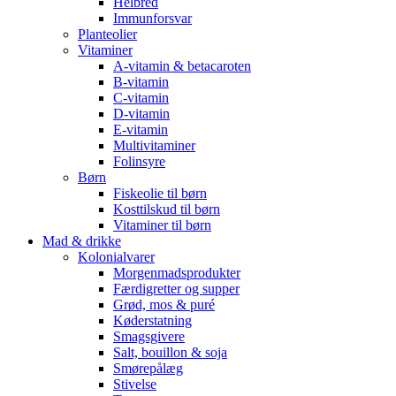
Helbred
Immunforsvar
Planteolier
Vitaminer
A-vitamin & betacaroten
B-vitamin
C-vitamin
D-vitamin
E-vitamin
Multivitaminer
Folinsyre
Børn
Fiskeolie til børn
Kosttilskud til børn
Vitaminer til børn
Mad & drikke
Kolonialvarer
Morgenmadsprodukter
Færdigretter og supper
Grød, mos & puré
Køderstatning
Smagsgivere
Salt, bouillon & soja
Smørepålæg
Stivelse