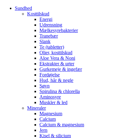
Sundhed
Kosttilskud
Energi
Udrensning
Mælkesyrebakterier
Tranebær
Slank
Te (tabletter)
Olier, kosttilskud
Aloe Vera & Noni
Ekstrakter & urter
Gurkemeje & ingefær
Fordøjelse
Hud, hår & negle
Søvn
Spirulina & chlorella
Aminosyre
Muskler & led
Mineraler
Magnesium
Calcium
Calcium & magnesium
Jern
Kisel & silicium