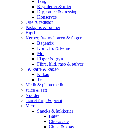
Tang
Krydderier & urter
Dip, sauce & dressing
Konserves
Olie & fedtstof
Pasta, ris & bønner
Brød
Kerner, frø, mel, gryn & flager
Bagemix
Korn, frø & kerner
Mel
Flager & gryn
Fibre, klid, rasp & pulver
Te, kaffe & kakao
Kakao
Te
Mælk & plantemælk
Juice & saft
Nødder
Tørret frugt & grønt
Mere
Snacks & lækkerier
Barer
Chokolade
Chips & knas