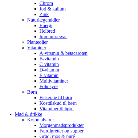
Chrom
Jod & kalium
Zink
Naturlægemidler
Energi
Helbred
Immunforsvar
Planteolier
Vitaminer
A-vitamin & betacaroten
B-vitamin
C-vitamin
D-vitamin
E-vitamin
Multivitaminer
Folinsyre
Børn
Fiskeolie til børn
Kosttilskud til børn
Vitaminer til børn
Mad & drikke
Kolonialvarer
Morgenmadsprodukter
Færdigretter og supper
Grød, mos & puré