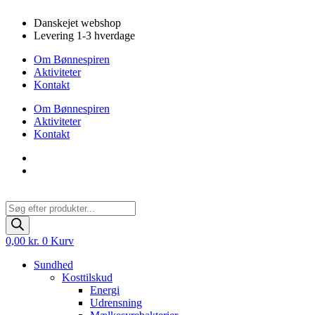
Videre
Danskejet webshop
til
Levering 1-3 hverdage
indhold
Om Bønnespiren
Aktiviteter
Kontakt
Om Bønnespiren
Aktiviteter
Kontakt
Products
search
0,00
kr.
0
Kurv
Sundhed
Kosttilskud
Energi
Udrensning