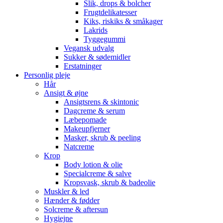
Slik, drops & bolcher
Frugtdelikatesser
Kiks, riskiks & småkager
Lakrids
Tyggegummi
Vegansk udvalg
Sukker & sødemidler
Erstatninger
Personlig pleje
Hår
Ansigt & øjne
Ansigtsrens & skintonic
Dagcreme & serum
Læbepomade
Makeupfjerner
Masker, skrub & peeling
Natcreme
Krop
Body lotion & olie
Specialcreme & salve
Kropsvask, skrub & badeolie
Muskler & led
Hænder & fødder
Solcreme & aftersun
Hygiejne