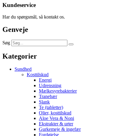
Kundeservice
Har du spørgsmål, så kontakt os.
Genveje
Søg
Kategorier
Sundhed
Kosttilskud
Energi
Udrensning
Mælkesyrebakterier
Tranebær
Slank
Te (tabletter)
Olier, kosttilskud
Aloe Vera & Noni
Ekstrakter & urter
Gurkemeje & ingefær
Fordøjelse