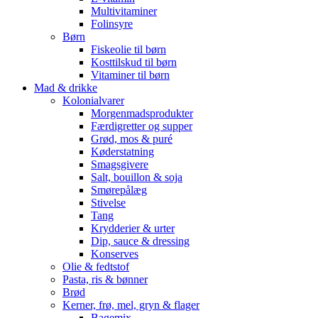
Multivitaminer
Folinsyre
Børn
Fiskeolie til børn
Kosttilskud til børn
Vitaminer til børn
Mad & drikke
Kolonialvarer
Morgenmadsprodukter
Færdigretter og supper
Grød, mos & puré
Køderstatning
Smagsgivere
Salt, bouillon & soja
Smørepålæg
Stivelse
Tang
Krydderier & urter
Dip, sauce & dressing
Konserves
Olie & fedtstof
Pasta, ris & bønner
Brød
Kerner, frø, mel, gryn & flager
Bagemix