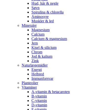
Hud, hår & negle
Søvn
Spirulina & chlorella
Aminosyre
Muskler & led
Mineraler
Magnesium
Calcium
Calcium & magnesium
Jern
Kisel & silicium
Chrom
Jod & kalium
Zink
Naturlægemidler
Energi
Helbred
Immunforsvar
Planteolier
Vitaminer
A-vitamin & betacaroten
B-vitamin
C-vitamin
D-vitamin
E-vitamin