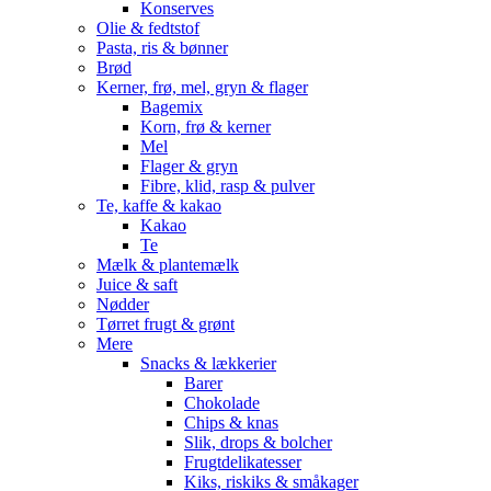
Konserves
Olie & fedtstof
Pasta, ris & bønner
Brød
Kerner, frø, mel, gryn & flager
Bagemix
Korn, frø & kerner
Mel
Flager & gryn
Fibre, klid, rasp & pulver
Te, kaffe & kakao
Kakao
Te
Mælk & plantemælk
Juice & saft
Nødder
Tørret frugt & grønt
Mere
Snacks & lækkerier
Barer
Chokolade
Chips & knas
Slik, drops & bolcher
Frugtdelikatesser
Kiks, riskiks & småkager