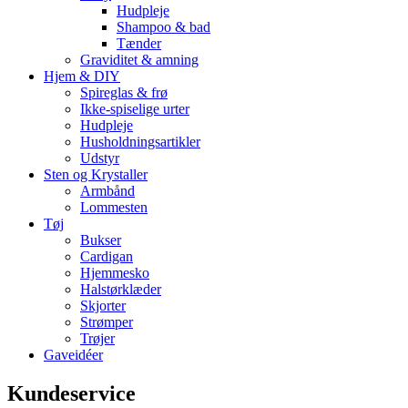
Hudpleje
Shampoo & bad
Tænder
Graviditet & amning
Hjem & DIY
Spireglas & frø
Ikke-spiselige urter
Hudpleje
Husholdningsartikler
Udstyr
Sten og Krystaller
Armbånd
Lommesten
Tøj
Bukser
Cardigan
Hjemmesko
Halstørklæder
Skjorter
Strømper
Trøjer
Gaveidéer
Kundeservice