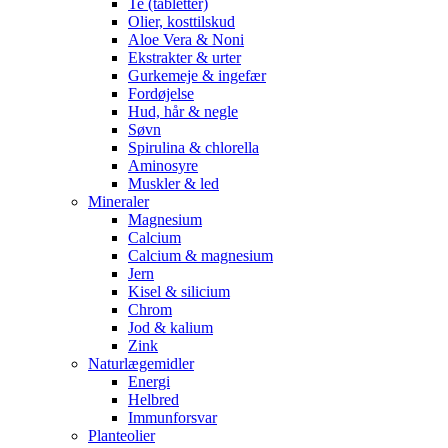
Te (tabletter)
Olier, kosttilskud
Aloe Vera & Noni
Ekstrakter & urter
Gurkemeje & ingefær
Fordøjelse
Hud, hår & negle
Søvn
Spirulina & chlorella
Aminosyre
Muskler & led
Mineraler
Magnesium
Calcium
Calcium & magnesium
Jern
Kisel & silicium
Chrom
Jod & kalium
Zink
Naturlægemidler
Energi
Helbred
Immunforsvar
Planteolier