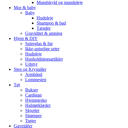
Mundskyld og mundpleje
Mor & baby
Baby
Hudpleje
Shampoo & bad
Tænder
Graviditet & amning
Hjem & DIY
Spireglas & frø
Ikke-spiselige urter
Hudpleje
Husholdningsartikler
Udstyr
Sten og Krystaller
Armbånd
Lommesten
Tøj
Bukser
Cardigan
Hjemmesko
Halstørklæder
Skjorter
Strømper
Trøjer
Gaveidéer