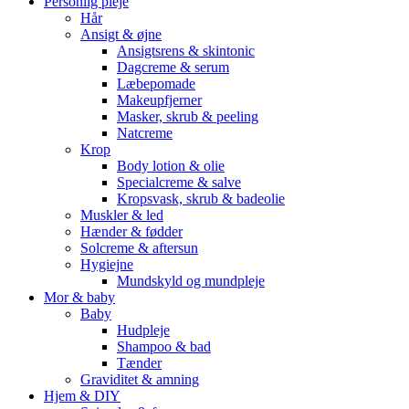
Personlig pleje
Hår
Ansigt & øjne
Ansigtsrens & skintonic
Dagcreme & serum
Læbepomade
Makeupfjerner
Masker, skrub & peeling
Natcreme
Krop
Body lotion & olie
Specialcreme & salve
Kropsvask, skrub & badeolie
Muskler & led
Hænder & fødder
Solcreme & aftersun
Hygiejne
Mundskyld og mundpleje
Mor & baby
Baby
Hudpleje
Shampoo & bad
Tænder
Graviditet & amning
Hjem & DIY