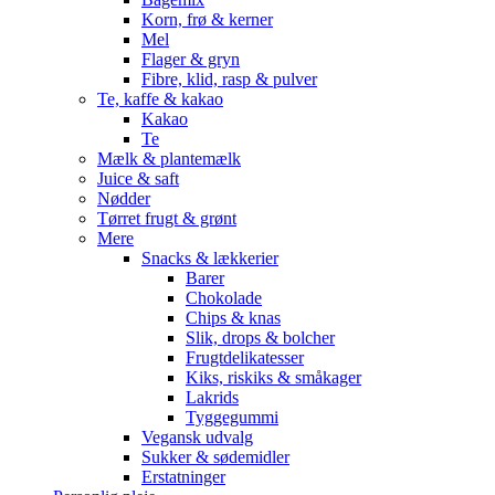
Korn, frø & kerner
Mel
Flager & gryn
Fibre, klid, rasp & pulver
Te, kaffe & kakao
Kakao
Te
Mælk & plantemælk
Juice & saft
Nødder
Tørret frugt & grønt
Mere
Snacks & lækkerier
Barer
Chokolade
Chips & knas
Slik, drops & bolcher
Frugtdelikatesser
Kiks, riskiks & småkager
Lakrids
Tyggegummi
Vegansk udvalg
Sukker & sødemidler
Erstatninger