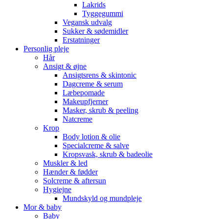
Lakrids
Tyggegummi
Vegansk udvalg
Sukker & sødemidler
Erstatninger
Personlig pleje
Hår
Ansigt & øjne
Ansigtsrens & skintonic
Dagcreme & serum
Læbepomade
Makeupfjerner
Masker, skrub & peeling
Natcreme
Krop
Body lotion & olie
Specialcreme & salve
Kropsvask, skrub & badeolie
Muskler & led
Hænder & fødder
Solcreme & aftersun
Hygiejne
Mundskyld og mundpleje
Mor & baby
Baby