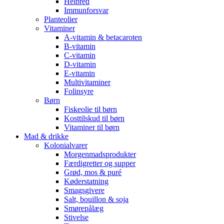
Helbred
Immunforsvar
Planteolier
Vitaminer
A-vitamin & betacaroten
B-vitamin
C-vitamin
D-vitamin
E-vitamin
Multivitaminer
Folinsyre
Børn
Fiskeolie til børn
Kosttilskud til børn
Vitaminer til børn
Mad & drikke
Kolonialvarer
Morgenmadsprodukter
Færdigretter og supper
Grød, mos & puré
Køderstatning
Smagsgivere
Salt, bouillon & soja
Smørepålæg
Stivelse