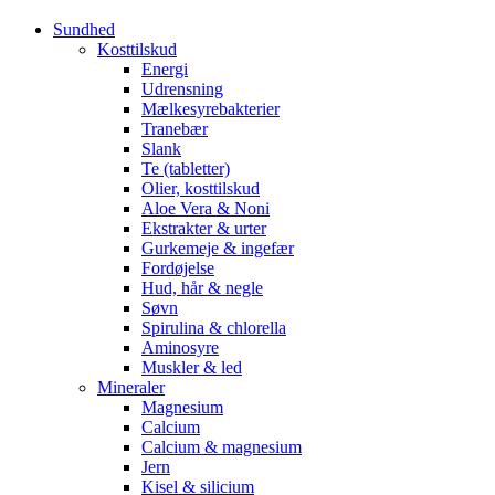
Sundhed
Kosttilskud
Energi
Udrensning
Mælkesyrebakterier
Tranebær
Slank
Te (tabletter)
Olier, kosttilskud
Aloe Vera & Noni
Ekstrakter & urter
Gurkemeje & ingefær
Fordøjelse
Hud, hår & negle
Søvn
Spirulina & chlorella
Aminosyre
Muskler & led
Mineraler
Magnesium
Calcium
Calcium & magnesium
Jern
Kisel & silicium