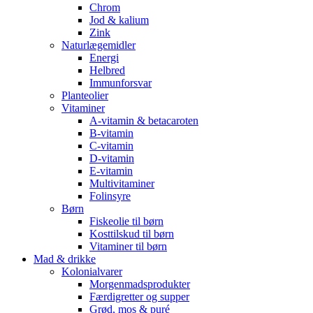
Chrom
Jod & kalium
Zink
Naturlægemidler
Energi
Helbred
Immunforsvar
Planteolier
Vitaminer
A-vitamin & betacaroten
B-vitamin
C-vitamin
D-vitamin
E-vitamin
Multivitaminer
Folinsyre
Børn
Fiskeolie til børn
Kosttilskud til børn
Vitaminer til børn
Mad & drikke
Kolonialvarer
Morgenmadsprodukter
Færdigretter og supper
Grød, mos & puré