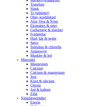
Mælkesyrebakterier
Tranebær
Slank
Te (tabletter)
Olier, kosttilskud
Aloe Vera & Noni
Ekstrakter & urter
Gurkemeje & ingefær
Fordøjelse
Hud, hår & negle
Søvn
Spirulina & chlorella
Aminosyre
Muskler & led
Mineraler
Magnesium
Calcium
Calcium & magnesium
Jern
Kisel & silicium
Chrom
Jod & kalium
Zink
Naturlægemidler
Energi