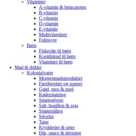
Vitaminer
A-vitamin & betacaroten
B-vitamin
C-vitamin
D-vitamin
E-vitamin
Multivitaminer
Folinsyre
Børn
Fiskeolie til børn
Kosttilskud til børn
Vitaminer til børn
Mad & drikke
Kolonialvarer
Morgenmadsprodukter
Færdigretter og supper
Grød, mos & puré
Køderstatning
Smagsgivere
Salt, bouillon & soja
Smørepålæg
Stivelse
Tang
Krydderier & urter
Dip, sauce & dressing