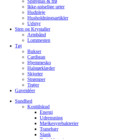
Spireglas & frø
Ikke-spiselige urter
Hudpleje
Husholdningsartikler
Udstyr
Sten og Krystaller
Armbånd
Lommesten
Tøj
Bukser
Cardigan
Hjemmesko
Halstørklæder
Skjorter
Strømper
Trøjer
Gaveidéer
Sundhed
Kosttilskud
Energi
Udrensning
Mælkesyrebakterier
Tranebær
Slank