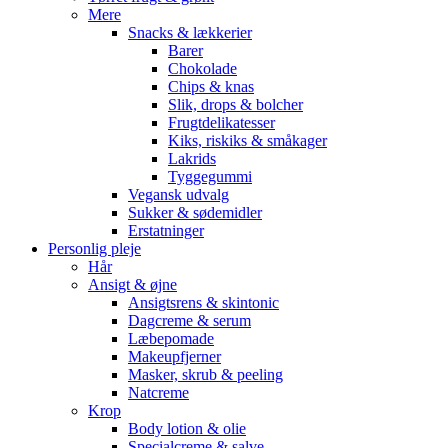
Mere
Snacks & lækkerier
Barer
Chokolade
Chips & knas
Slik, drops & bolcher
Frugtdelikatesser
Kiks, riskiks & småkager
Lakrids
Tyggegummi
Vegansk udvalg
Sukker & sødemidler
Erstatninger
Personlig pleje
Hår
Ansigt & øjne
Ansigtsrens & skintonic
Dagcreme & serum
Læbepomade
Makeupfjerner
Masker, skrub & peeling
Natcreme
Krop
Body lotion & olie
Specialcreme & salve