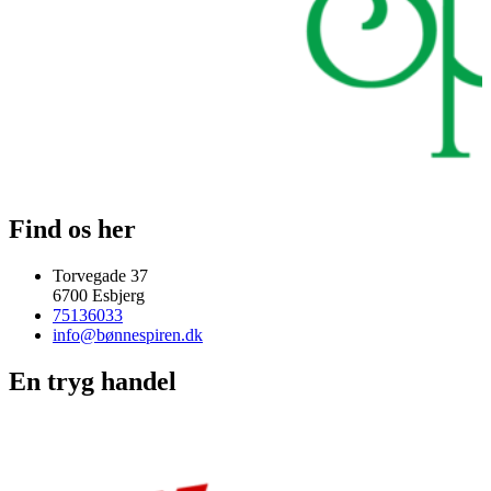
Find os her
Torvegade 37
6700 Esbjerg
75136033
info@bønnespiren.dk
En tryg handel