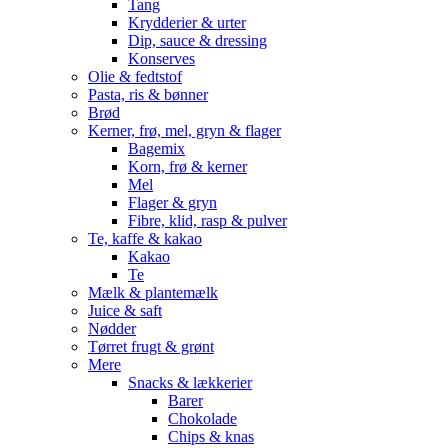
Tang
Krydderier & urter
Dip, sauce & dressing
Konserves
Olie & fedtstof
Pasta, ris & bønner
Brød
Kerner, frø, mel, gryn & flager
Bagemix
Korn, frø & kerner
Mel
Flager & gryn
Fibre, klid, rasp & pulver
Te, kaffe & kakao
Kakao
Te
Mælk & plantemælk
Juice & saft
Nødder
Tørret frugt & grønt
Mere
Snacks & lækkerier
Barer
Chokolade
Chips & knas