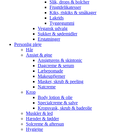
Slik, drops & bolcher
Frugtdelikatesser
Kiks, riskiks & småkager
Lakrids
Tyggegummi
Vegansk udvalg
Sukker & sødemidler
Erstatninger
Personlig pleje
Hår
Ansigt & øjne
Ansigtsrens & skintonic
Dagcreme & serum
Læbepomade
Makeupfjerner
Masker, skrub & peeling
Natcreme
Krop
Body lotion & olie
Specialcreme & salve
Kropsvask, skrub & badeolie
Muskler & led
Hænder & fødder
Solcreme & aftersun
Hygiejne