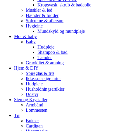
Kropsvask, skrub & badeolie
Muskler & led
Hænder & fødder
Solcreme & aftersun
Hygiejne
Mundskyld og mundpleje
Mor & baby
Baby
Hudpleje
Shampoo & bad
Tænder
Graviditet & amning
Hjem & DIY
Spireglas & frø
Ikke-spiselige urter
Hudpleje
Husholdningsartikler
Udstyr
Sten og Krystaller
Armbånd
Lommesten
Tøj
Bukser
Cardigan