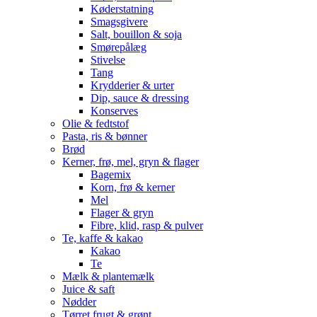
Køderstatning
Smagsgivere
Salt, bouillon & soja
Smørepålæg
Stivelse
Tang
Krydderier & urter
Dip, sauce & dressing
Konserves
Olie & fedtstof
Pasta, ris & bønner
Brød
Kerner, frø, mel, gryn & flager
Bagemix
Korn, frø & kerner
Mel
Flager & gryn
Fibre, klid, rasp & pulver
Te, kaffe & kakao
Kakao
Te
Mælk & plantemælk
Juice & saft
Nødder
Tørret frugt & grønt