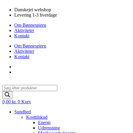
Videre
Danskejet webshop
til
Levering 1-3 hverdage
indhold
Om Bønnespiren
Aktiviteter
Kontakt
Om Bønnespiren
Aktiviteter
Kontakt
Products
search
0,00
kr.
0
Kurv
Sundhed
Kosttilskud
Energi
Udrensning