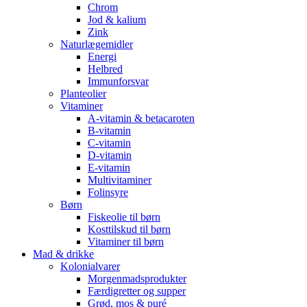
Chrom
Jod & kalium
Zink
Naturlægemidler
Energi
Helbred
Immunforsvar
Planteolier
Vitaminer
A-vitamin & betacaroten
B-vitamin
C-vitamin
D-vitamin
E-vitamin
Multivitaminer
Folinsyre
Børn
Fiskeolie til børn
Kosttilskud til børn
Vitaminer til børn
Mad & drikke
Kolonialvarer
Morgenmadsprodukter
Færdigretter og supper
Grød, mos & puré