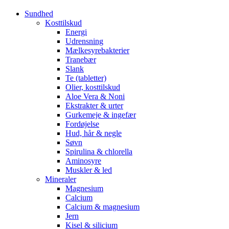
Sundhed
Kosttilskud
Energi
Udrensning
Mælkesyrebakterier
Tranebær
Slank
Te (tabletter)
Olier, kosttilskud
Aloe Vera & Noni
Ekstrakter & urter
Gurkemeje & ingefær
Fordøjelse
Hud, hår & negle
Søvn
Spirulina & chlorella
Aminosyre
Muskler & led
Mineraler
Magnesium
Calcium
Calcium & magnesium
Jern
Kisel & silicium