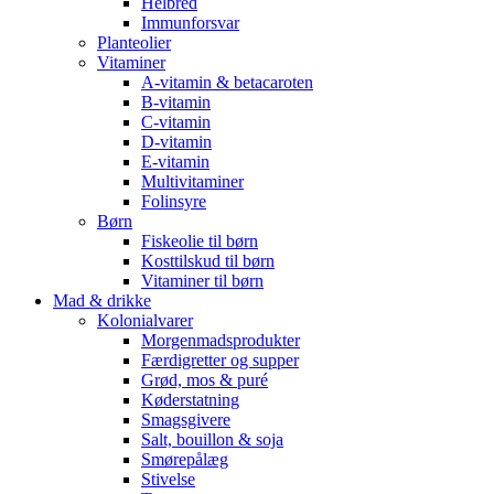
Helbred
Immunforsvar
Planteolier
Vitaminer
A-vitamin & betacaroten
B-vitamin
C-vitamin
D-vitamin
E-vitamin
Multivitaminer
Folinsyre
Børn
Fiskeolie til børn
Kosttilskud til børn
Vitaminer til børn
Mad & drikke
Kolonialvarer
Morgenmadsprodukter
Færdigretter og supper
Grød, mos & puré
Køderstatning
Smagsgivere
Salt, bouillon & soja
Smørepålæg
Stivelse