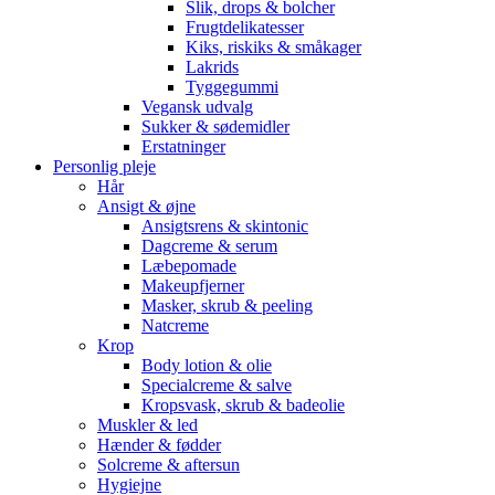
Slik, drops & bolcher
Frugtdelikatesser
Kiks, riskiks & småkager
Lakrids
Tyggegummi
Vegansk udvalg
Sukker & sødemidler
Erstatninger
Personlig pleje
Hår
Ansigt & øjne
Ansigtsrens & skintonic
Dagcreme & serum
Læbepomade
Makeupfjerner
Masker, skrub & peeling
Natcreme
Krop
Body lotion & olie
Specialcreme & salve
Kropsvask, skrub & badeolie
Muskler & led
Hænder & fødder
Solcreme & aftersun
Hygiejne