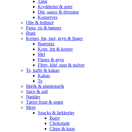
Tang
Krydderier & urter
Dip, sauce & dressing
Konserves
Olie & fedtstof
Pasta, ris & bønner
Brød
Kerner, frø, mel, gryn & flager
Bagemix
Korn, frø & kerner
Mel
Flager & gryn
Fibre, klid, rasp & pulver
Te, kaffe & kakao
Kakao
Te
Mælk & plantemælk
Juice & saft
Nødder
Tørret frugt & grønt
Mere
Snacks & lækkerier
Barer
Chokolade
Chips & knas