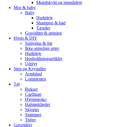
Mundskyld og mundpleje
Mor & baby
Baby
Hudpleje
Shampoo & bad
Tænder
Graviditet & amning
Hjem & DIY
Spireglas & frø
Ikke-spiselige urter
Hudpleje
Husholdningsartikler
Udstyr
Sten og Krystaller
Armbånd
Lommesten
Tøj
Bukser
Cardigan
Hjemmesko
Halstørklæder
Skjorter
Strømper
Trøjer
Gaveidéer