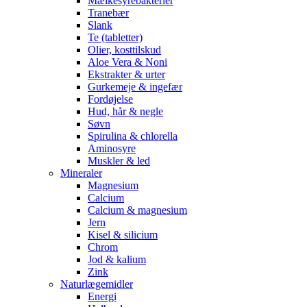
Mælkesyrebakterier
Tranebær
Slank
Te (tabletter)
Olier, kosttilskud
Aloe Vera & Noni
Ekstrakter & urter
Gurkemeje & ingefær
Fordøjelse
Hud, hår & negle
Søvn
Spirulina & chlorella
Aminosyre
Muskler & led
Mineraler
Magnesium
Calcium
Calcium & magnesium
Jern
Kisel & silicium
Chrom
Jod & kalium
Zink
Naturlægemidler
Energi