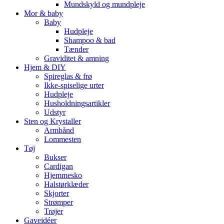
Mundskyld og mundpleje
Mor & baby
Baby
Hudpleje
Shampoo & bad
Tænder
Graviditet & amning
Hjem & DIY
Spireglas & frø
Ikke-spiselige urter
Hudpleje
Husholdningsartikler
Udstyr
Sten og Krystaller
Armbånd
Lommesten
Tøj
Bukser
Cardigan
Hjemmesko
Halstørklæder
Skjorter
Strømper
Trøjer
Gaveidéer