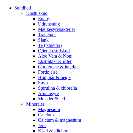
Sundhed
Kosttilskud
Energi
Udrensning
Mælkesyrebakterier
Tranebær
Slank
Te (tabletter)
Olier, kosttilskud
Aloe Vera & Noni
Ekstrakter & urter
Gurkemeje & ingefær
Fordøjelse
Hud, hår & negle
Søvn
Spirulina & chlorella
Aminosyre
Muskler & led
Mineraler
Magnesium
Calcium
Calcium & magnesium
Jern
Kisel & silicium