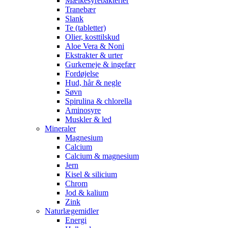
Mælkesyrebakterier
Tranebær
Slank
Te (tabletter)
Olier, kosttilskud
Aloe Vera & Noni
Ekstrakter & urter
Gurkemeje & ingefær
Fordøjelse
Hud, hår & negle
Søvn
Spirulina & chlorella
Aminosyre
Muskler & led
Mineraler
Magnesium
Calcium
Calcium & magnesium
Jern
Kisel & silicium
Chrom
Jod & kalium
Zink
Naturlægemidler
Energi