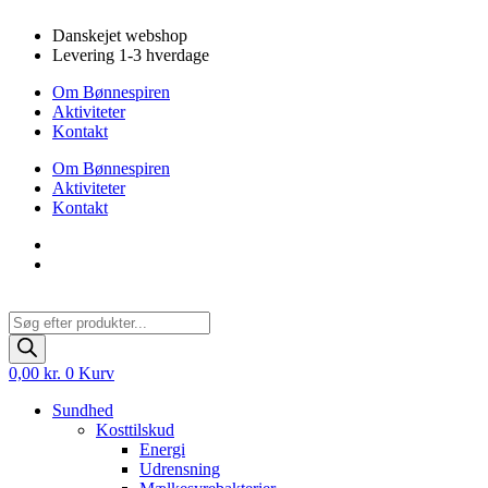
Videre
Danskejet webshop
til
Levering 1-3 hverdage
indhold
Om Bønnespiren
Aktiviteter
Kontakt
Om Bønnespiren
Aktiviteter
Kontakt
Products
search
0,00
kr.
0
Kurv
Sundhed
Kosttilskud
Energi
Udrensning