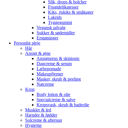
Slik, drops & bolcher
Frugtdelikatesser
Kiks, riskiks & småkager
Lakrids
Tyggegummi
Vegansk udvalg
Sukker & sødemidler
Erstatninger
Personlig pleje
Hår
Ansigt & øjne
Ansigtsrens & skintonic
Dagcreme & serum
Læbepomade
Makeupfjerner
Masker, skrub & peeling
Natcreme
Krop
Body lotion & olie
Specialcreme & salve
Kropsvask, skrub & badeolie
Muskler & led
Hænder & fødder
Solcreme & aftersun
Hygiejne