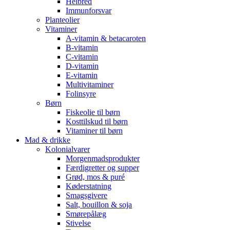
Helbred
Immunforsvar
Planteolier
Vitaminer
A-vitamin & betacaroten
B-vitamin
C-vitamin
D-vitamin
E-vitamin
Multivitaminer
Folinsyre
Børn
Fiskeolie til børn
Kosttilskud til børn
Vitaminer til børn
Mad & drikke
Kolonialvarer
Morgenmadsprodukter
Færdigretter og supper
Grød, mos & puré
Køderstatning
Smagsgivere
Salt, bouillon & soja
Smørepålæg
Stivelse