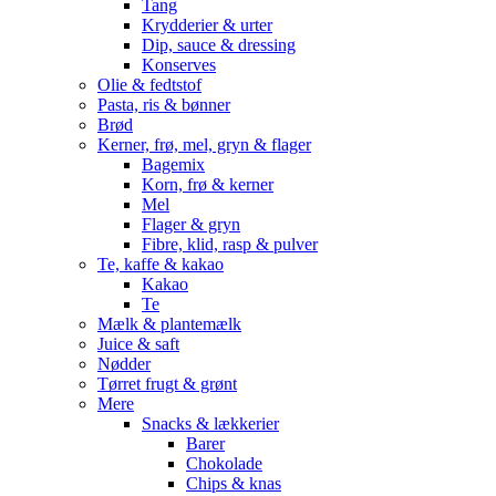
Tang
Krydderier & urter
Dip, sauce & dressing
Konserves
Olie & fedtstof
Pasta, ris & bønner
Brød
Kerner, frø, mel, gryn & flager
Bagemix
Korn, frø & kerner
Mel
Flager & gryn
Fibre, klid, rasp & pulver
Te, kaffe & kakao
Kakao
Te
Mælk & plantemælk
Juice & saft
Nødder
Tørret frugt & grønt
Mere
Snacks & lækkerier
Barer
Chokolade
Chips & knas