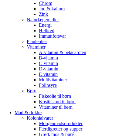
Chrom
Jod & kalium
Zink
Naturlægemidler
Energi
Helbred
Immunforsvar
Planteolier
Vitaminer
A-vitamin & betacaroten
B-vitamin
C-vitamin
D-vitamin
E-vitamin
Multivitaminer
Folinsyre
Børn
Fiskeolie til børn
Kosttilskud til børn
Vitaminer til børn
Mad & drikke
Kolonialvarer
Morgenmadsprodukter
Færdigretter og supper
Grød, mos & puré