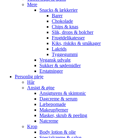
Mere
Snacks & lækkerier
Barer
Chokolade
Chips & knas
Slik, drops & bolcher
Frugtdelikatesser
Kiks, riskiks & småkager
Lakrids
Tyggegummi
Vegansk udvalg
Sukker & sødemidler
Erstatninger
Personlig pleje
Hår
Ansigt & øjne
Ansigtsrens & skintonic
Dagcreme & serum
Læbepomade
Makeupfjerner
Masker, skrub & peeling
Natcreme
Krop
Body lotion & olie
Specialcreme & salve