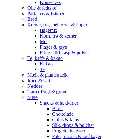
Konserves
Olie & fedtstof
Pasta, ris & bønner
Brød
Kerner, frø, mel, gryn & flager
Bagemix
Korn, frø & kerner
Mel
Flager & gryn
Fibre, klid, rasp & pulver
Te, kaffe & kakao
Kakao
Te
Mælk & plantemælk
Juice & saft
Nødder
Tørret frugt & grønt
Mere
Snacks & lækkerier
Barer
Chokolade
Chips & knas
Slik, drops & bolcher
Frugtdelikatesser
Kiks, riskiks & småkager