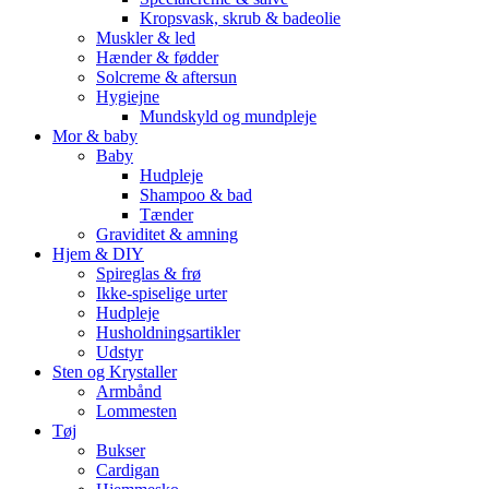
Kropsvask, skrub & badeolie
Muskler & led
Hænder & fødder
Solcreme & aftersun
Hygiejne
Mundskyld og mundpleje
Mor & baby
Baby
Hudpleje
Shampoo & bad
Tænder
Graviditet & amning
Hjem & DIY
Spireglas & frø
Ikke-spiselige urter
Hudpleje
Husholdningsartikler
Udstyr
Sten og Krystaller
Armbånd
Lommesten
Tøj
Bukser
Cardigan