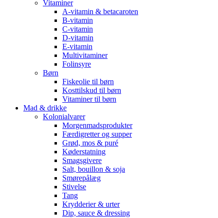
Vitaminer
A-vitamin & betacaroten
B-vitamin
C-vitamin
D-vitamin
E-vitamin
Multivitaminer
Folinsyre
Børn
Fiskeolie til børn
Kosttilskud til børn
Vitaminer til børn
Mad & drikke
Kolonialvarer
Morgenmadsprodukter
Færdigretter og supper
Grød, mos & puré
Køderstatning
Smagsgivere
Salt, bouillon & soja
Smørepålæg
Stivelse
Tang
Krydderier & urter
Dip, sauce & dressing