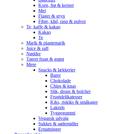
Korn, frø & kerner
Mel
Flager & gryn
Fibre, klid, rasp & pulver
Te, kaffe & kakao
Kakao
Te
Mælk & plantemælk
Juice & saft
Nødder
Tørret frugt & grønt
Mere
Snacks & lækkerier
Barer
Chokolade
Chips & knas
Slik, drops & bolcher
Frugtdelikatesser
Kiks, riskiks & småkager
Lakrids
Tyggegummi
Vegansk udvalg
Sukker & sødemidler
Erstatninger