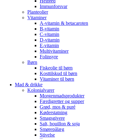
Helbred
Immunforsvar
Planteolier
Vitaminer
A-vitamin & betacaroten
B-vitamin
C-vitamin
D-vitamin
E-vitamin
Multivitaminer
Folinsyre
Børn
Fiskeolie til børn
Kosttilskud til børn
Vitaminer til børn
Mad & drikke
Kolonialvarer
Morgenmadsprodukter
Færdigretter og supper
Grød, mos & puré
Køderstatning
Smagsgivere
Salt, bouillon & soja
Smørepålæg
Stivelse