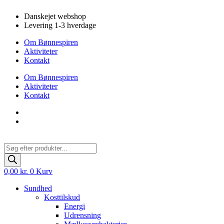
Videre
Danskejet webshop
til
Levering 1-3 hverdage
indhold
Om Bønnespiren
Aktiviteter
Kontakt
Om Bønnespiren
Aktiviteter
Kontakt
Products
search
0,00
kr.
0
Kurv
Sundhed
Kosttilskud
Energi
Udrensning