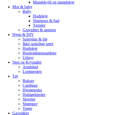
Mundskyld og mundpleje
Mor & baby
Baby
Hudpleje
Shampoo & bad
Tænder
Graviditet & amning
Hjem & DIY
Spireglas & frø
Ikke-spiselige urter
Hudpleje
Husholdningsartikler
Udstyr
Sten og Krystaller
Armbånd
Lommesten
Tøj
Bukser
Cardigan
Hjemmesko
Halstørklæder
Skjorter
Strømper
Trøjer
Gaveidéer