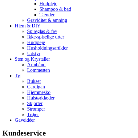
Hudpleje
Shampoo & bad
Tænder
Graviditet & amning
Hjem & DIY
Spireglas & frø
Ikke-spiselige urter
Hudpleje
Husholdningsartikler
Udstyr
Sten og Krystaller
Armbånd
Lommesten
Tøj
Bukser
Cardigan
Hjemmesko
Halstørklæder
Skjorter
Strømper
Trøjer
Gaveidéer
Kundeservice