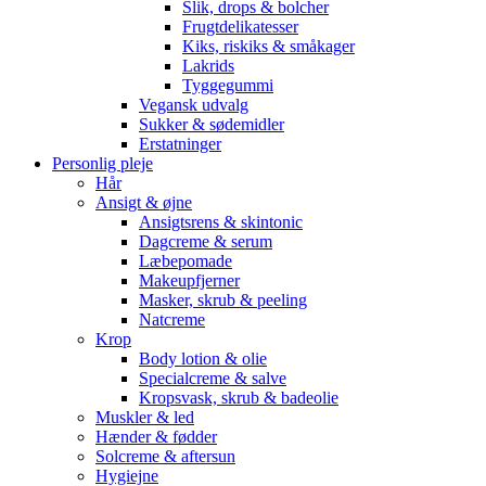
Slik, drops & bolcher
Frugtdelikatesser
Kiks, riskiks & småkager
Lakrids
Tyggegummi
Vegansk udvalg
Sukker & sødemidler
Erstatninger
Personlig pleje
Hår
Ansigt & øjne
Ansigtsrens & skintonic
Dagcreme & serum
Læbepomade
Makeupfjerner
Masker, skrub & peeling
Natcreme
Krop
Body lotion & olie
Specialcreme & salve
Kropsvask, skrub & badeolie
Muskler & led
Hænder & fødder
Solcreme & aftersun
Hygiejne