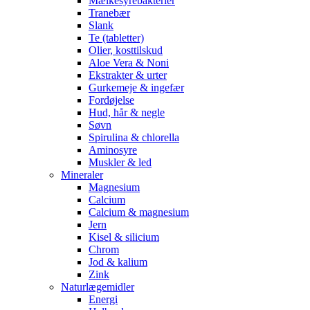
Mælkesyrebakterier
Tranebær
Slank
Te (tabletter)
Olier, kosttilskud
Aloe Vera & Noni
Ekstrakter & urter
Gurkemeje & ingefær
Fordøjelse
Hud, hår & negle
Søvn
Spirulina & chlorella
Aminosyre
Muskler & led
Mineraler
Magnesium
Calcium
Calcium & magnesium
Jern
Kisel & silicium
Chrom
Jod & kalium
Zink
Naturlægemidler
Energi