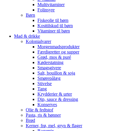
Multivitaminer
Folinsyre
Børn
Fiskeolie til børn
Kosttilskud til børn
Vitaminer til børn
Mad & drikke
Kolonialvarer
Morgenmadsprodukter
Færdigretter og supper
Grød, mos & puré
Køderstatning
Smagsgivere
Salt, bouillon & soja
Smørepålæg
Stivelse
Tang
Krydderier & urter
Dip, sauce & dressing
Konserves
Olie & fedtstof
Pasta, ris & bønner
Brød
Kerner, frø, mel, gryn & flager
Bagemix