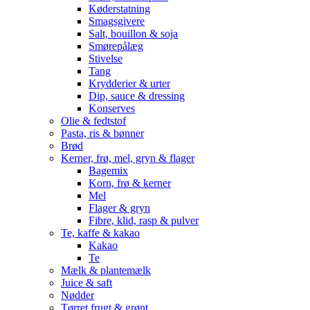
Køderstatning
Smagsgivere
Salt, bouillon & soja
Smørepålæg
Stivelse
Tang
Krydderier & urter
Dip, sauce & dressing
Konserves
Olie & fedtstof
Pasta, ris & bønner
Brød
Kerner, frø, mel, gryn & flager
Bagemix
Korn, frø & kerner
Mel
Flager & gryn
Fibre, klid, rasp & pulver
Te, kaffe & kakao
Kakao
Te
Mælk & plantemælk
Juice & saft
Nødder
Tørret frugt & grønt