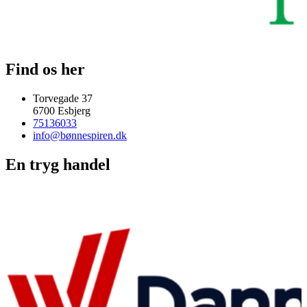
Find os her
Torvegade 37
6700 Esbjerg
75136033
info@bønnespiren.dk
En tryg handel