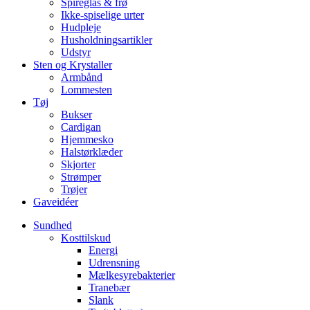
Spireglas & frø
Ikke-spiselige urter
Hudpleje
Husholdningsartikler
Udstyr
Sten og Krystaller
Armbånd
Lommesten
Tøj
Bukser
Cardigan
Hjemmesko
Halstørklæder
Skjorter
Strømper
Trøjer
Gaveidéer
Sundhed
Kosttilskud
Energi
Udrensning
Mælkesyrebakterier
Tranebær
Slank