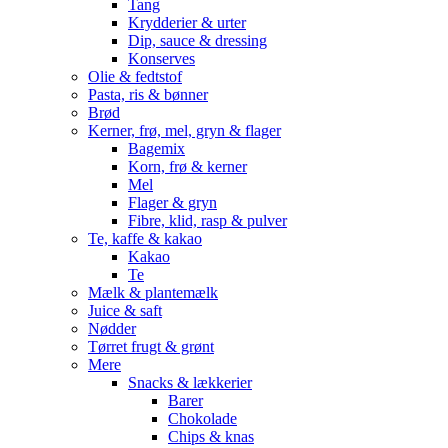
Tang
Krydderier & urter
Dip, sauce & dressing
Konserves
Olie & fedtstof
Pasta, ris & bønner
Brød
Kerner, frø, mel, gryn & flager
Bagemix
Korn, frø & kerner
Mel
Flager & gryn
Fibre, klid, rasp & pulver
Te, kaffe & kakao
Kakao
Te
Mælk & plantemælk
Juice & saft
Nødder
Tørret frugt & grønt
Mere
Snacks & lækkerier
Barer
Chokolade
Chips & knas