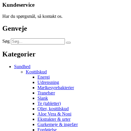
Kundeservice
Har du spørgsmål, så kontakt os.
Genveje
Søg
Kategorier
Sundhed
Kosttilskud
Energi
Udrensning
Mælkesyrebakterier
Tranebær
Slank
Te (tabletter)
Olier, kosttilskud
Aloe Vera & Noni
Ekstrakter & urter
Gurkemeje & ingefær
Fordøjelse