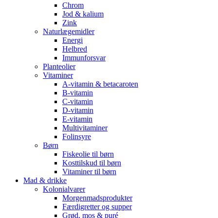
Chrom
Jod & kalium
Zink
Naturlægemidler
Energi
Helbred
Immunforsvar
Planteolier
Vitaminer
A-vitamin & betacaroten
B-vitamin
C-vitamin
D-vitamin
E-vitamin
Multivitaminer
Folinsyre
Børn
Fiskeolie til børn
Kosttilskud til børn
Vitaminer til børn
Mad & drikke
Kolonialvarer
Morgenmadsprodukter
Færdigretter og supper
Grød, mos & puré