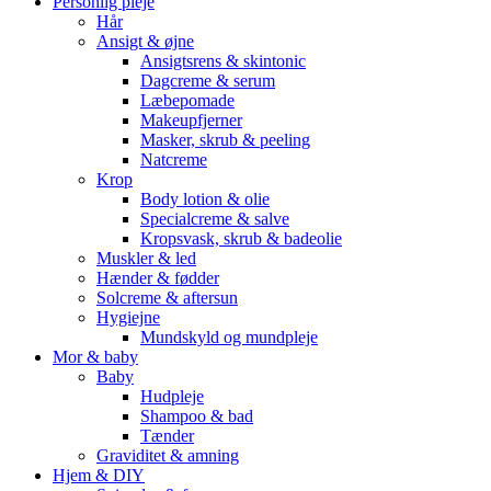
Personlig pleje
Hår
Ansigt & øjne
Ansigtsrens & skintonic
Dagcreme & serum
Læbepomade
Makeupfjerner
Masker, skrub & peeling
Natcreme
Krop
Body lotion & olie
Specialcreme & salve
Kropsvask, skrub & badeolie
Muskler & led
Hænder & fødder
Solcreme & aftersun
Hygiejne
Mundskyld og mundpleje
Mor & baby
Baby
Hudpleje
Shampoo & bad
Tænder
Graviditet & amning
Hjem & DIY