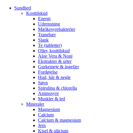
Sundhed
Kosttilskud
Energi
Udrensning
Mælkesyrebakterier
Tranebær
Slank
Te (tabletter)
Olier, kosttilskud
Aloe Vera & Noni
Ekstrakter & urter
Gurkemeje & ingefær
Fordøjelse
Hud, hår & negle
Søvn
Spirulina & chlorella
Aminosyre
Muskler & led
Mineraler
Magnesium
Calcium
Calcium & magnesium
Jern
Kisel & silicium