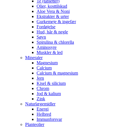
Te (tabletter)
Olier, kosttilskud
Aloe Vera & Noni
Ekstrakter & urter
Gurkemeje & ingefær
Fordøjelse
Hud, hår & negle
Søvn
Spirulina & chlorella
Aminosyre
Muskler & led
Mineraler
Magnesium
Calcium
Calcium & magnesium
Jern
Kisel & silicium
Chrom
Jod & kalium
Zink
Naturlægemidler
Energi
Helbred
Immunforsvar
Planteolier