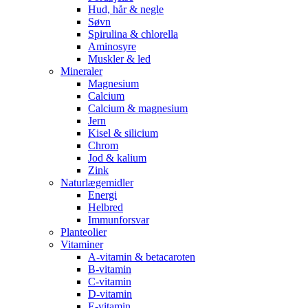
Hud, hår & negle
Søvn
Spirulina & chlorella
Aminosyre
Muskler & led
Mineraler
Magnesium
Calcium
Calcium & magnesium
Jern
Kisel & silicium
Chrom
Jod & kalium
Zink
Naturlægemidler
Energi
Helbred
Immunforsvar
Planteolier
Vitaminer
A-vitamin & betacaroten
B-vitamin
C-vitamin
D-vitamin
E-vitamin