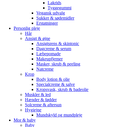
Lakrids
Tyggegummi
Vegansk udvalg
Sukker & sødemidler
Erstatninger
Personlig pleje
Hår
Ansigt & øjne
Ansigtsrens & skintonic
Dagcreme & serum
Læbepomade
Makeupfjerner
Masker, skrub & peeling
Natcreme
Krop
Body lotion & olie
Specialcreme & salve
Kropsvask, skrub & badeolie
Muskler & led
Hænder & fødder
Solcreme & aftersun
Hygiejne
Mundskyld og mundpleje
Mor & baby
Baby