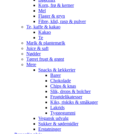
Korn, frø & kerner
Mel
Flager & gryn
Fibre, klid, rasp & pulver
Te, kaffe & kakao
Kakao
Te
Mælk & plantemælk
Juice & saft
Nødder
Tørret frugt & grønt
Mere
Snacks & lækkerier
Barer
Chokolade
Chips & knas
Slik, drops & bolcher
Frugtdelikatesser
Kiks, riskiks & småkager
Lakrids
Tyggegummi
Vegansk udvalg
Sukker & sødemidler
Erstatninger