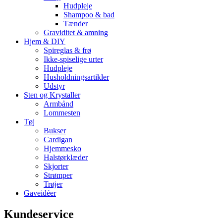
Hudpleje
Shampoo & bad
Tænder
Graviditet & amning
Hjem & DIY
Spireglas & frø
Ikke-spiselige urter
Hudpleje
Husholdningsartikler
Udstyr
Sten og Krystaller
Armbånd
Lommesten
Tøj
Bukser
Cardigan
Hjemmesko
Halstørklæder
Skjorter
Strømper
Trøjer
Gaveidéer
Kundeservice