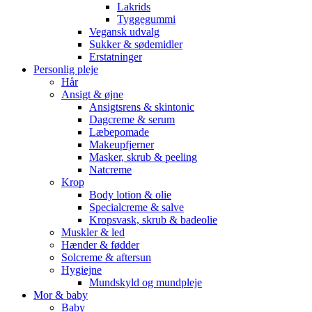
Lakrids
Tyggegummi
Vegansk udvalg
Sukker & sødemidler
Erstatninger
Personlig pleje
Hår
Ansigt & øjne
Ansigtsrens & skintonic
Dagcreme & serum
Læbepomade
Makeupfjerner
Masker, skrub & peeling
Natcreme
Krop
Body lotion & olie
Specialcreme & salve
Kropsvask, skrub & badeolie
Muskler & led
Hænder & fødder
Solcreme & aftersun
Hygiejne
Mundskyld og mundpleje
Mor & baby
Baby