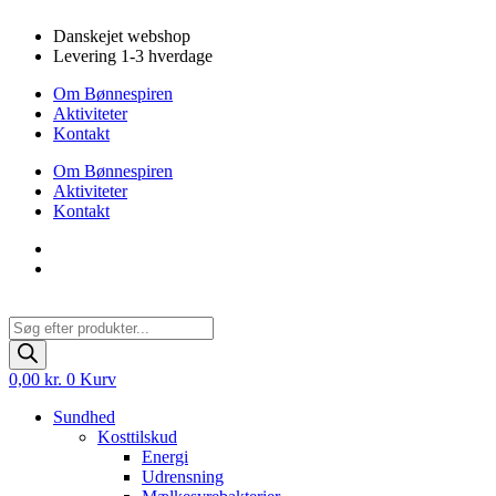
Videre
Danskejet webshop
til
Levering 1-3 hverdage
indhold
Om Bønnespiren
Aktiviteter
Kontakt
Om Bønnespiren
Aktiviteter
Kontakt
Products
search
0,00
kr.
0
Kurv
Sundhed
Kosttilskud
Energi
Udrensning