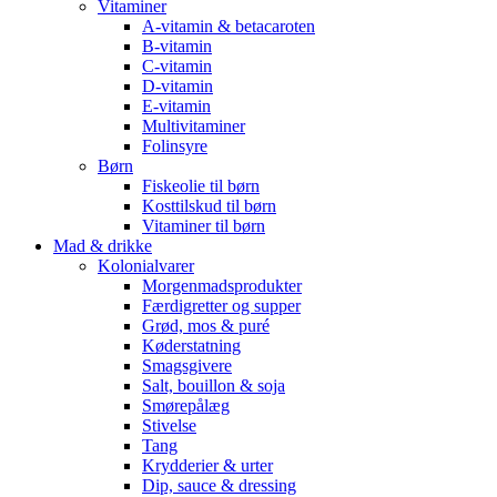
Vitaminer
A-vitamin & betacaroten
B-vitamin
C-vitamin
D-vitamin
E-vitamin
Multivitaminer
Folinsyre
Børn
Fiskeolie til børn
Kosttilskud til børn
Vitaminer til børn
Mad & drikke
Kolonialvarer
Morgenmadsprodukter
Færdigretter og supper
Grød, mos & puré
Køderstatning
Smagsgivere
Salt, bouillon & soja
Smørepålæg
Stivelse
Tang
Krydderier & urter
Dip, sauce & dressing