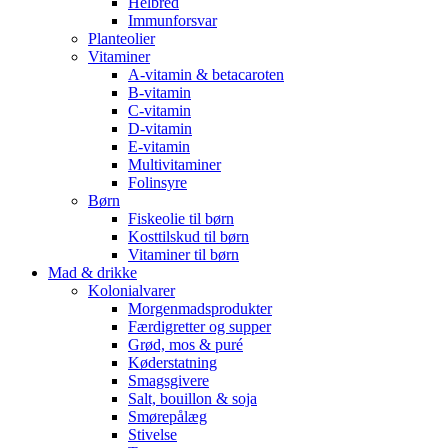
Helbred
Immunforsvar
Planteolier
Vitaminer
A-vitamin & betacaroten
B-vitamin
C-vitamin
D-vitamin
E-vitamin
Multivitaminer
Folinsyre
Børn
Fiskeolie til børn
Kosttilskud til børn
Vitaminer til børn
Mad & drikke
Kolonialvarer
Morgenmadsprodukter
Færdigretter og supper
Grød, mos & puré
Køderstatning
Smagsgivere
Salt, bouillon & soja
Smørepålæg
Stivelse