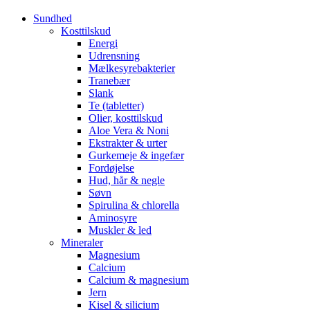
Sundhed
Kosttilskud
Energi
Udrensning
Mælkesyrebakterier
Tranebær
Slank
Te (tabletter)
Olier, kosttilskud
Aloe Vera & Noni
Ekstrakter & urter
Gurkemeje & ingefær
Fordøjelse
Hud, hår & negle
Søvn
Spirulina & chlorella
Aminosyre
Muskler & led
Mineraler
Magnesium
Calcium
Calcium & magnesium
Jern
Kisel & silicium