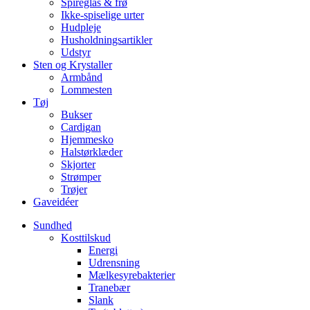
Spireglas & frø
Ikke-spiselige urter
Hudpleje
Husholdningsartikler
Udstyr
Sten og Krystaller
Armbånd
Lommesten
Tøj
Bukser
Cardigan
Hjemmesko
Halstørklæder
Skjorter
Strømper
Trøjer
Gaveidéer
Sundhed
Kosttilskud
Energi
Udrensning
Mælkesyrebakterier
Tranebær
Slank