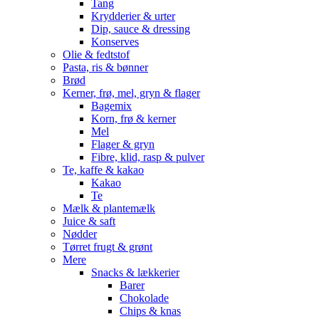
Tang
Krydderier & urter
Dip, sauce & dressing
Konserves
Olie & fedtstof
Pasta, ris & bønner
Brød
Kerner, frø, mel, gryn & flager
Bagemix
Korn, frø & kerner
Mel
Flager & gryn
Fibre, klid, rasp & pulver
Te, kaffe & kakao
Kakao
Te
Mælk & plantemælk
Juice & saft
Nødder
Tørret frugt & grønt
Mere
Snacks & lækkerier
Barer
Chokolade
Chips & knas