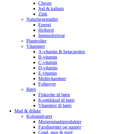
Chrom
Jod & kalium
Zink
Naturlægemidler
Energi
Helbred
Immunforsvar
Planteolier
Vitaminer
A-vitamin & betacaroten
B-vitamin
C-vitamin
D-vitamin
E-vitamin
Multivitaminer
Folinsyre
Børn
Fiskeolie til børn
Kosttilskud til børn
Vitaminer til børn
Mad & drikke
Kolonialvarer
Morgenmadsprodukter
Færdigretter og supper
Grød, mos & puré