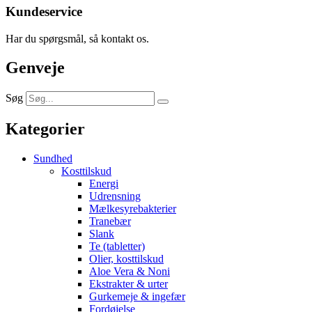
Kundeservice
Har du spørgsmål, så kontakt os.
Genveje
Søg
Kategorier
Sundhed
Kosttilskud
Energi
Udrensning
Mælkesyrebakterier
Tranebær
Slank
Te (tabletter)
Olier, kosttilskud
Aloe Vera & Noni
Ekstrakter & urter
Gurkemeje & ingefær
Fordøjelse