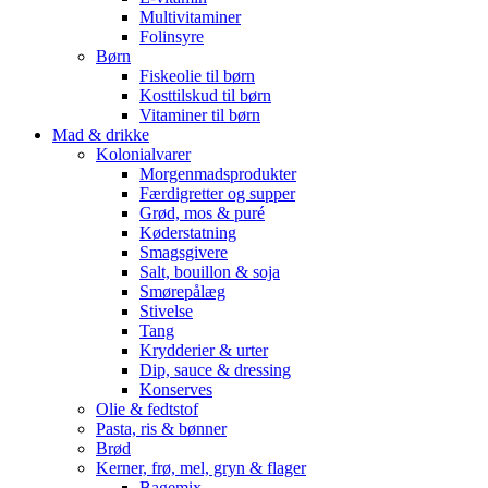
Multivitaminer
Folinsyre
Børn
Fiskeolie til børn
Kosttilskud til børn
Vitaminer til børn
Mad & drikke
Kolonialvarer
Morgenmadsprodukter
Færdigretter og supper
Grød, mos & puré
Køderstatning
Smagsgivere
Salt, bouillon & soja
Smørepålæg
Stivelse
Tang
Krydderier & urter
Dip, sauce & dressing
Konserves
Olie & fedtstof
Pasta, ris & bønner
Brød
Kerner, frø, mel, gryn & flager
Bagemix