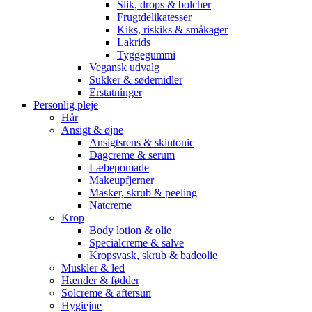
Slik, drops & bolcher
Frugtdelikatesser
Kiks, riskiks & småkager
Lakrids
Tyggegummi
Vegansk udvalg
Sukker & sødemidler
Erstatninger
Personlig pleje
Hår
Ansigt & øjne
Ansigtsrens & skintonic
Dagcreme & serum
Læbepomade
Makeupfjerner
Masker, skrub & peeling
Natcreme
Krop
Body lotion & olie
Specialcreme & salve
Kropsvask, skrub & badeolie
Muskler & led
Hænder & fødder
Solcreme & aftersun
Hygiejne