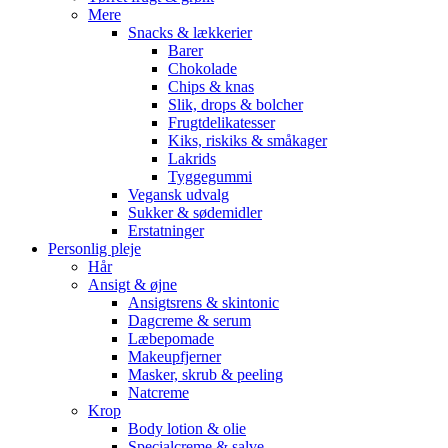
Mere
Snacks & lækkerier
Barer
Chokolade
Chips & knas
Slik, drops & bolcher
Frugtdelikatesser
Kiks, riskiks & småkager
Lakrids
Tyggegummi
Vegansk udvalg
Sukker & sødemidler
Erstatninger
Personlig pleje
Hår
Ansigt & øjne
Ansigtsrens & skintonic
Dagcreme & serum
Læbepomade
Makeupfjerner
Masker, skrub & peeling
Natcreme
Krop
Body lotion & olie
Specialcreme & salve