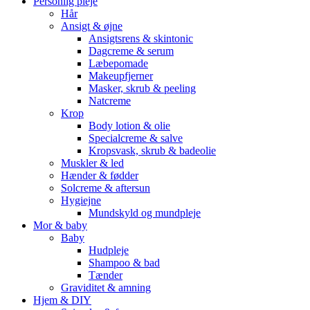
Personlig pleje
Hår
Ansigt & øjne
Ansigtsrens & skintonic
Dagcreme & serum
Læbepomade
Makeupfjerner
Masker, skrub & peeling
Natcreme
Krop
Body lotion & olie
Specialcreme & salve
Kropsvask, skrub & badeolie
Muskler & led
Hænder & fødder
Solcreme & aftersun
Hygiejne
Mundskyld og mundpleje
Mor & baby
Baby
Hudpleje
Shampoo & bad
Tænder
Graviditet & amning
Hjem & DIY