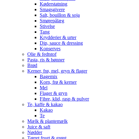
Køderstatning
Smagsgivere
Salt, bouillon & soja
Smørepålæg
Stivelse
Tang
Krydderier & urter
Dip, sauce & dressing
Konserves
Olie & fedtstof
Pasta, ris & bønner
Brød
Kerner, frø, mel, gryn & flager
Bagemix
Korn, frø & kerner
Mel
Flager & gryn
Fibre, klid, rasp & pulver
Te, kaffe & kakao
Kakao
Te
Mælk & plantemælk
Juice & saft
Nødder
Tørret frugt & grønt