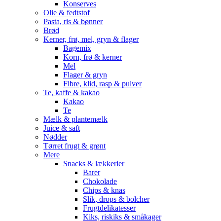
Konserves
Olie & fedtstof
Pasta, ris & bønner
Brød
Kerner, frø, mel, gryn & flager
Bagemix
Korn, frø & kerner
Mel
Flager & gryn
Fibre, klid, rasp & pulver
Te, kaffe & kakao
Kakao
Te
Mælk & plantemælk
Juice & saft
Nødder
Tørret frugt & grønt
Mere
Snacks & lækkerier
Barer
Chokolade
Chips & knas
Slik, drops & bolcher
Frugtdelikatesser
Kiks, riskiks & småkager