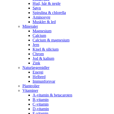
Hud, hår & negle
Søvn
Spirulina & chlorella
Aminosyre
Muskler & led
Mineraler
Magnesium
Calcium
Calcium & magnesium
Jern
Kisel & silicium
Chrom
Jod & kalium
Zink
Naturlægemidler
Energi
Helbred
Immunforsvar
Planteolier
Vitaminer
A-vitamin & betacaroten
B-vitamin
C-vitamin
D-vitamin
E-vitamin