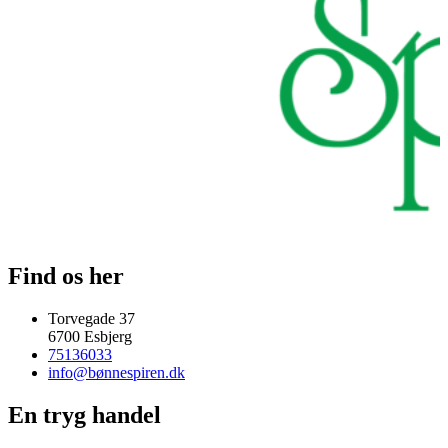
Find os her
Torvegade 37
6700 Esbjerg
75136033
info@bønnespiren.dk
En tryg handel