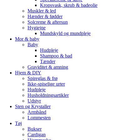
Kropsvask, skrub & badeolie
Muskler & led
Hænder & fødder
Solcreme & aftersun
Hygiejne
Mundskyld og mundpleje
Mor & baby
Baby
Hudpleje
Shampoo & bad
Tænder
Graviditet & amning
Hjem & DIY
Spireglas & frø
Ikke-spiselige urter
Hudpleje
Husholdningsartikler
Udstyr
Sten og Krystaller
Armbånd
Lommesten
Tøj
Bukser
Cardigan