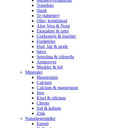
Mælkesyrebakterier
Tranebær
Slank
Te (tabletter)
Olier, kosttilskud
Aloe Vera & Noni
Ekstrakter & urter
Gurkemeje & ingefær
Fordøjelse
Hud, hår & negle
Søvn
Spirulina & chlorella
Aminosyre
Muskler & led
Mineraler
Magnesium
Calcium
Calcium & magnesium
Jern
Kisel & silicium
Chrom
Jod & kalium
Zink
Naturlægemidler
Energi