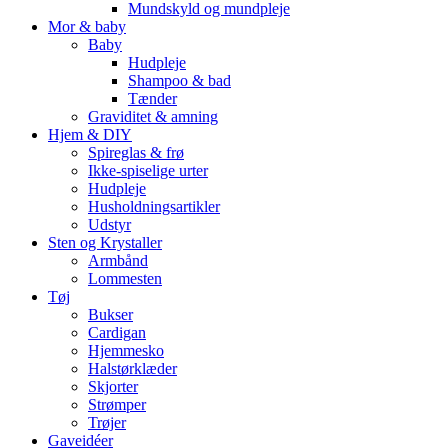
Mundskyld og mundpleje
Mor & baby
Baby
Hudpleje
Shampoo & bad
Tænder
Graviditet & amning
Hjem & DIY
Spireglas & frø
Ikke-spiselige urter
Hudpleje
Husholdningsartikler
Udstyr
Sten og Krystaller
Armbånd
Lommesten
Tøj
Bukser
Cardigan
Hjemmesko
Halstørklæder
Skjorter
Strømper
Trøjer
Gaveidéer