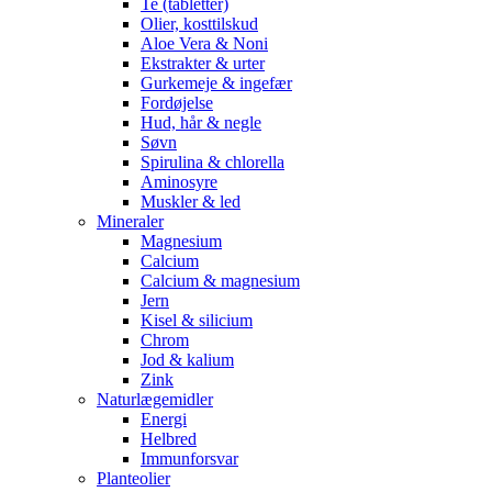
Te (tabletter)
Olier, kosttilskud
Aloe Vera & Noni
Ekstrakter & urter
Gurkemeje & ingefær
Fordøjelse
Hud, hår & negle
Søvn
Spirulina & chlorella
Aminosyre
Muskler & led
Mineraler
Magnesium
Calcium
Calcium & magnesium
Jern
Kisel & silicium
Chrom
Jod & kalium
Zink
Naturlægemidler
Energi
Helbred
Immunforsvar
Planteolier