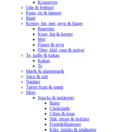
Konserves
Olie & fedtstof
Pasta, ris & bønner
Brød
Kerner, frø, mel, gryn & flager
Bagemix
Korn, frø & kerner
Mel
Flager & gryn
Fibre, klid, rasp & pulver
Te, kaffe & kakao
Kakao
Te
Mælk & plantemælk
Juice & saft
Nødder
Tørret frugt & grønt
Mere
Snacks & lækkerier
Barer
Chokolade
Chips & knas
Slik, drops & bolcher
Frugtdelikatesser
Kiks, riskiks & småkager