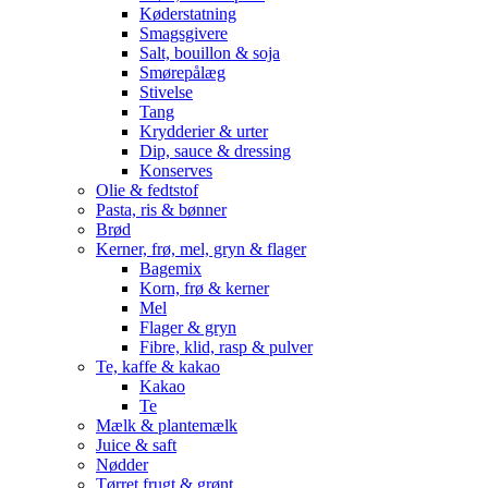
Køderstatning
Smagsgivere
Salt, bouillon & soja
Smørepålæg
Stivelse
Tang
Krydderier & urter
Dip, sauce & dressing
Konserves
Olie & fedtstof
Pasta, ris & bønner
Brød
Kerner, frø, mel, gryn & flager
Bagemix
Korn, frø & kerner
Mel
Flager & gryn
Fibre, klid, rasp & pulver
Te, kaffe & kakao
Kakao
Te
Mælk & plantemælk
Juice & saft
Nødder
Tørret frugt & grønt