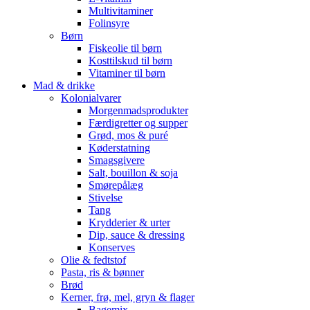
Multivitaminer
Folinsyre
Børn
Fiskeolie til børn
Kosttilskud til børn
Vitaminer til børn
Mad & drikke
Kolonialvarer
Morgenmadsprodukter
Færdigretter og supper
Grød, mos & puré
Køderstatning
Smagsgivere
Salt, bouillon & soja
Smørepålæg
Stivelse
Tang
Krydderier & urter
Dip, sauce & dressing
Konserves
Olie & fedtstof
Pasta, ris & bønner
Brød
Kerner, frø, mel, gryn & flager
Bagemix