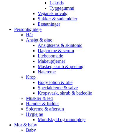
Lakrids
Tyggegummi
Vegansk udvalg
Sukker & sødemidler
Erstatninger
Personlig pleje
Hår
Ansigt & øjne
Ansigtsrens & skintonic
Dagcreme & serum
Læbepomade
Makeupfjerner
Masker, skrub & peeling
Natcreme
Krop
Body lotion & olie
Specialcreme & salve
Kropsvask, skrub & badeolie
Muskler & led
Hænder & fødder
Solcreme & aftersun
Hygiejne
Mundskyld og mundpleje
Mor & baby
Baby