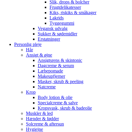
Slik, drops & bolcher
Frugtdelikatesser
Kiks, riskiks & småkager
Lakrids
Tyggegummi
Vegansk udvalg
Sukker & sødemidler
Erstatninger
Personlig pleje
Hår
Ansigt & øjne
Ansigtsrens & skintonic
Dagcreme & serum
Læbepomade
Makeupfjerner
Masker, skrub & peeling
Natcreme
Krop
Body lotion & olie
Specialcreme & salve
Kropsvask, skrub & badeolie
Muskler & led
Hænder & fødder
Solcreme & aftersun
Hygiejne