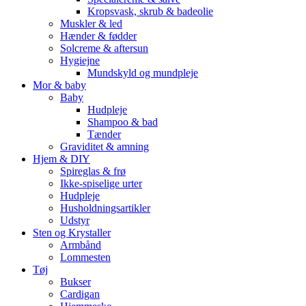
Kropsvask, skrub & badeolie
Muskler & led
Hænder & fødder
Solcreme & aftersun
Hygiejne
Mundskyld og mundpleje
Mor & baby
Baby
Hudpleje
Shampoo & bad
Tænder
Graviditet & amning
Hjem & DIY
Spireglas & frø
Ikke-spiselige urter
Hudpleje
Husholdningsartikler
Udstyr
Sten og Krystaller
Armbånd
Lommesten
Tøj
Bukser
Cardigan