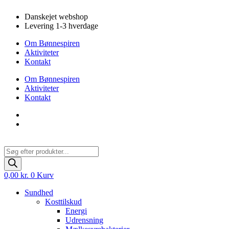
Videre
Danskejet webshop
til
Levering 1-3 hverdage
indhold
Om Bønnespiren
Aktiviteter
Kontakt
Om Bønnespiren
Aktiviteter
Kontakt
Products
search
0,00
kr.
0
Kurv
Sundhed
Kosttilskud
Energi
Udrensning