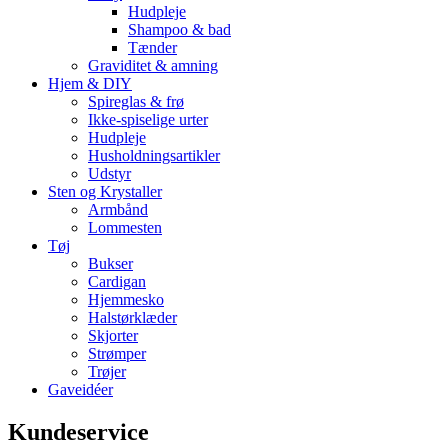
Hudpleje
Shampoo & bad
Tænder
Graviditet & amning
Hjem & DIY
Spireglas & frø
Ikke-spiselige urter
Hudpleje
Husholdningsartikler
Udstyr
Sten og Krystaller
Armbånd
Lommesten
Tøj
Bukser
Cardigan
Hjemmesko
Halstørklæder
Skjorter
Strømper
Trøjer
Gaveidéer
Kundeservice