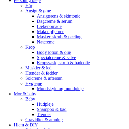
Personlig pleje
Hår
Ansigt & øjne
Ansigtsrens & skintonic
Dagcreme & serum
Læbepomade
Makeupfjerner
Masker, skrub & peeling
Natcreme
Krop
Body lotion & olie
Specialcreme & salve
Kropsvask, skrub & badeolie
Muskler & led
Hænder & fødder
Solcreme & aftersun
Hygiejne
Mundskyld og mundpleje
Mor & baby
Baby
Hudpleje
Shampoo & bad
Tænder
Graviditet & amning
Hjem & DIY