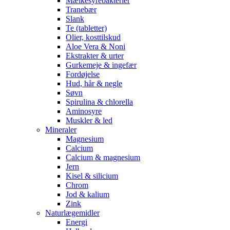
Mælkesyrebakterier
Tranebær
Slank
Te (tabletter)
Olier, kosttilskud
Aloe Vera & Noni
Ekstrakter & urter
Gurkemeje & ingefær
Fordøjelse
Hud, hår & negle
Søvn
Spirulina & chlorella
Aminosyre
Muskler & led
Mineraler
Magnesium
Calcium
Calcium & magnesium
Jern
Kisel & silicium
Chrom
Jod & kalium
Zink
Naturlægemidler
Energi