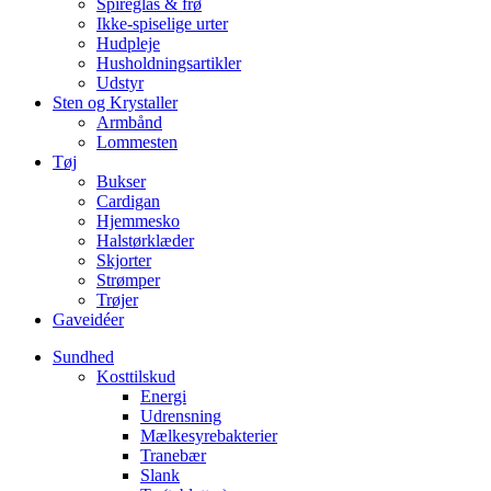
Spireglas & frø
Ikke-spiselige urter
Hudpleje
Husholdningsartikler
Udstyr
Sten og Krystaller
Armbånd
Lommesten
Tøj
Bukser
Cardigan
Hjemmesko
Halstørklæder
Skjorter
Strømper
Trøjer
Gaveidéer
Sundhed
Kosttilskud
Energi
Udrensning
Mælkesyrebakterier
Tranebær
Slank