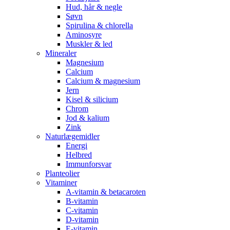
Hud, hår & negle
Søvn
Spirulina & chlorella
Aminosyre
Muskler & led
Mineraler
Magnesium
Calcium
Calcium & magnesium
Jern
Kisel & silicium
Chrom
Jod & kalium
Zink
Naturlægemidler
Energi
Helbred
Immunforsvar
Planteolier
Vitaminer
A-vitamin & betacaroten
B-vitamin
C-vitamin
D-vitamin
E-vitamin