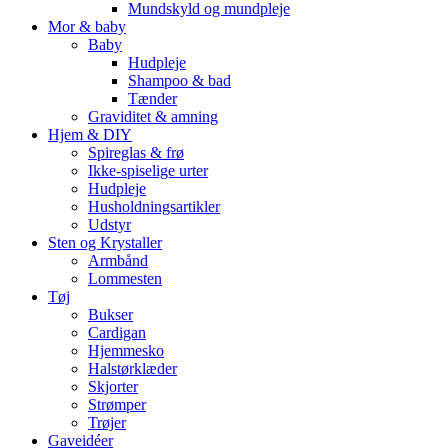
Mundskyld og mundpleje
Mor & baby
Baby
Hudpleje
Shampoo & bad
Tænder
Graviditet & amning
Hjem & DIY
Spireglas & frø
Ikke-spiselige urter
Hudpleje
Husholdningsartikler
Udstyr
Sten og Krystaller
Armbånd
Lommesten
Tøj
Bukser
Cardigan
Hjemmesko
Halstørklæder
Skjorter
Strømper
Trøjer
Gaveidéer