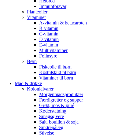
Helbred
Immunforsvar
Planteolier
Vitaminer
A-vitamin & betacaroten
B-vitamin
C-vitamin
D-vitamin
E-vitamin
Multivitaminer
Folinsyre
Børn
Fiskeolie til børn
Kosttilskud til børn
Vitaminer til børn
Mad & drikke
Kolonialvarer
Morgenmadsprodukter
Færdigretter og supper
Grød, mos & puré
Køderstatning
Smagsgivere
Salt, bouillon & soja
Smørepålæg
Stivelse