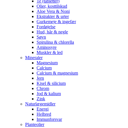
Te (tabletter)
Olier, kosttilskud
Aloe Vera & Noni
Ekstrakter & urter
Gurkemeje & ingefær
Fordøjelse
Hud, hår & negle
Søvn
Spirulina & chlorella
Aminosyre
Muskler & led
Mineraler
Magnesium
Calcium
Calcium & magnesium
Jern
Kisel & silicium
Chrom
Jod & kalium
Zink
Naturlægemidler
Energi
Helbred
Immunforsvar
Planteolier