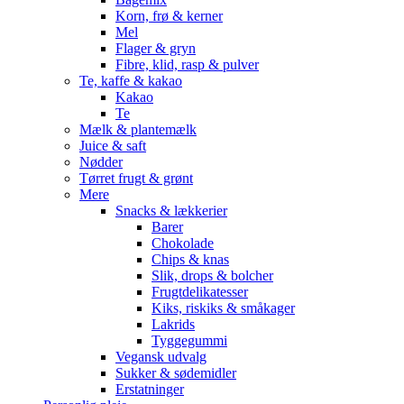
Korn, frø & kerner
Mel
Flager & gryn
Fibre, klid, rasp & pulver
Te, kaffe & kakao
Kakao
Te
Mælk & plantemælk
Juice & saft
Nødder
Tørret frugt & grønt
Mere
Snacks & lækkerier
Barer
Chokolade
Chips & knas
Slik, drops & bolcher
Frugtdelikatesser
Kiks, riskiks & småkager
Lakrids
Tyggegummi
Vegansk udvalg
Sukker & sødemidler
Erstatninger