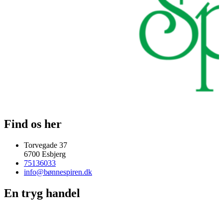
Find os her
Torvegade 37
6700 Esbjerg
75136033
info@bønnespiren.dk
En tryg handel