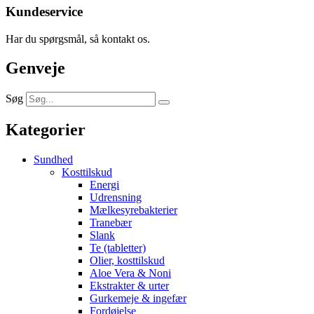
Kundeservice
Har du spørgsmål, så kontakt os.
Genveje
Søg
Kategorier
Sundhed
Kosttilskud
Energi
Udrensning
Mælkesyrebakterier
Tranebær
Slank
Te (tabletter)
Olier, kosttilskud
Aloe Vera & Noni
Ekstrakter & urter
Gurkemeje & ingefær
Fordøjelse