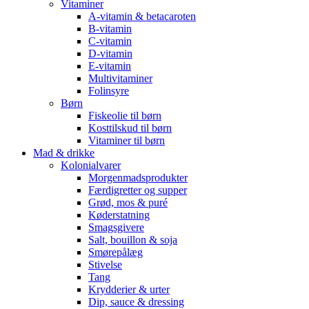
Vitaminer
A-vitamin & betacaroten
B-vitamin
C-vitamin
D-vitamin
E-vitamin
Multivitaminer
Folinsyre
Børn
Fiskeolie til børn
Kosttilskud til børn
Vitaminer til børn
Mad & drikke
Kolonialvarer
Morgenmadsprodukter
Færdigretter og supper
Grød, mos & puré
Køderstatning
Smagsgivere
Salt, bouillon & soja
Smørepålæg
Stivelse
Tang
Krydderier & urter
Dip, sauce & dressing