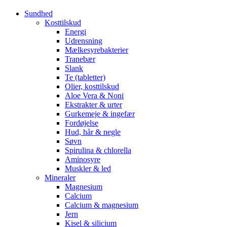
Sundhed
Kosttilskud
Energi
Udrensning
Mælkesyrebakterier
Tranebær
Slank
Te (tabletter)
Olier, kosttilskud
Aloe Vera & Noni
Ekstrakter & urter
Gurkemeje & ingefær
Fordøjelse
Hud, hår & negle
Søvn
Spirulina & chlorella
Aminosyre
Muskler & led
Mineraler
Magnesium
Calcium
Calcium & magnesium
Jern
Kisel & silicium