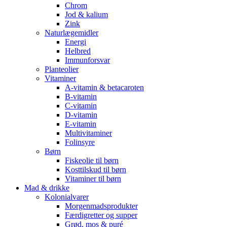
Chrom
Jod & kalium
Zink
Naturlægemidler
Energi
Helbred
Immunforsvar
Planteolier
Vitaminer
A-vitamin & betacaroten
B-vitamin
C-vitamin
D-vitamin
E-vitamin
Multivitaminer
Folinsyre
Børn
Fiskeolie til børn
Kosttilskud til børn
Vitaminer til børn
Mad & drikke
Kolonialvarer
Morgenmadsprodukter
Færdigretter og supper
Grød, mos & puré