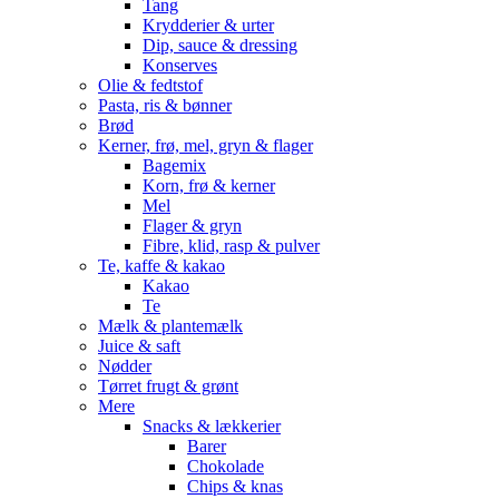
Tang
Krydderier & urter
Dip, sauce & dressing
Konserves
Olie & fedtstof
Pasta, ris & bønner
Brød
Kerner, frø, mel, gryn & flager
Bagemix
Korn, frø & kerner
Mel
Flager & gryn
Fibre, klid, rasp & pulver
Te, kaffe & kakao
Kakao
Te
Mælk & plantemælk
Juice & saft
Nødder
Tørret frugt & grønt
Mere
Snacks & lækkerier
Barer
Chokolade
Chips & knas