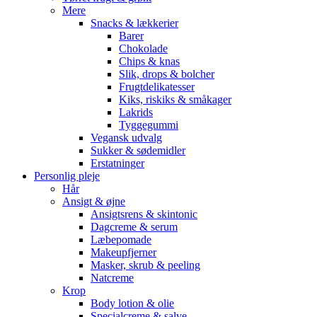
Mere
Snacks & lækkerier
Barer
Chokolade
Chips & knas
Slik, drops & bolcher
Frugtdelikatesser
Kiks, riskiks & småkager
Lakrids
Tyggegummi
Vegansk udvalg
Sukker & sødemidler
Erstatninger
Personlig pleje
Hår
Ansigt & øjne
Ansigtsrens & skintonic
Dagcreme & serum
Læbepomade
Makeupfjerner
Masker, skrub & peeling
Natcreme
Krop
Body lotion & olie
Specialcreme & salve