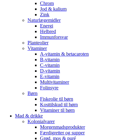
Chrom
Jod & kalium
Zink
Naturlægemidler
Energi
Helbred
Immunforsvar
Planteolier
Vitaminer
A-vitamin & betacaroten
B-vitamin
C-vitamin
D-vitamin
E-vitamin
Multivitaminer
Folinsyre
Børn
Fiskeolie til børn
Kosttilskud til børn
Vitaminer til børn
Mad & drikke
Kolonialvarer
Morgenmadsprodukter
Færdigretter og supper
Grød, mos & puré