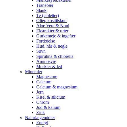
Mælkesyrebakterier
Tranebær
Slank
Te (tabletter)
Olier, kosttilskud
Aloe Vera & Noni
Ekstrakter & urter
Gurkemeje & ingefær
Fordøjelse
Hud, hår & negle
Søvn
Spirulina & chlorella
Aminosyre
Muskler & led
Mineraler
Magnesium
Calcium
Calcium & magnesium
Jern
Kisel & silicium
Chrom
Jod & kalium
Zink
Naturlægemidler
Energi