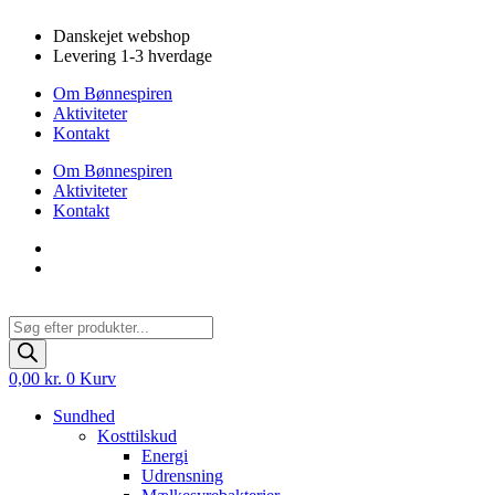
Videre
Danskejet webshop
til
Levering 1-3 hverdage
indhold
Om Bønnespiren
Aktiviteter
Kontakt
Om Bønnespiren
Aktiviteter
Kontakt
Products
search
0,00
kr.
0
Kurv
Sundhed
Kosttilskud
Energi
Udrensning