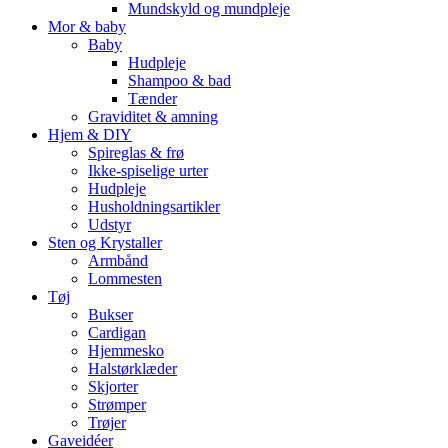
Mundskyld og mundpleje
Mor & baby
Baby
Hudpleje
Shampoo & bad
Tænder
Graviditet & amning
Hjem & DIY
Spireglas & frø
Ikke-spiselige urter
Hudpleje
Husholdningsartikler
Udstyr
Sten og Krystaller
Armbånd
Lommesten
Tøj
Bukser
Cardigan
Hjemmesko
Halstørklæder
Skjorter
Strømper
Trøjer
Gaveidéer