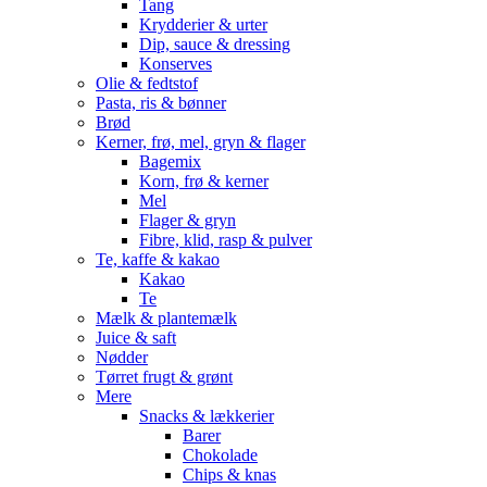
Tang
Krydderier & urter
Dip, sauce & dressing
Konserves
Olie & fedtstof
Pasta, ris & bønner
Brød
Kerner, frø, mel, gryn & flager
Bagemix
Korn, frø & kerner
Mel
Flager & gryn
Fibre, klid, rasp & pulver
Te, kaffe & kakao
Kakao
Te
Mælk & plantemælk
Juice & saft
Nødder
Tørret frugt & grønt
Mere
Snacks & lækkerier
Barer
Chokolade
Chips & knas