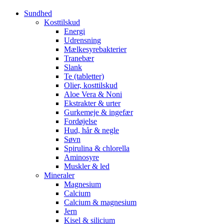
Sundhed
Kosttilskud
Energi
Udrensning
Mælkesyrebakterier
Tranebær
Slank
Te (tabletter)
Olier, kosttilskud
Aloe Vera & Noni
Ekstrakter & urter
Gurkemeje & ingefær
Fordøjelse
Hud, hår & negle
Søvn
Spirulina & chlorella
Aminosyre
Muskler & led
Mineraler
Magnesium
Calcium
Calcium & magnesium
Jern
Kisel & silicium