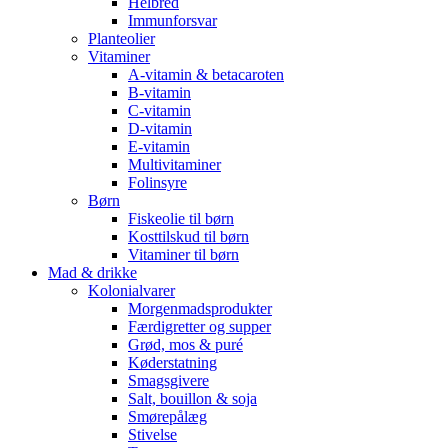
Helbred
Immunforsvar
Planteolier
Vitaminer
A-vitamin & betacaroten
B-vitamin
C-vitamin
D-vitamin
E-vitamin
Multivitaminer
Folinsyre
Børn
Fiskeolie til børn
Kosttilskud til børn
Vitaminer til børn
Mad & drikke
Kolonialvarer
Morgenmadsprodukter
Færdigretter og supper
Grød, mos & puré
Køderstatning
Smagsgivere
Salt, bouillon & soja
Smørepålæg
Stivelse