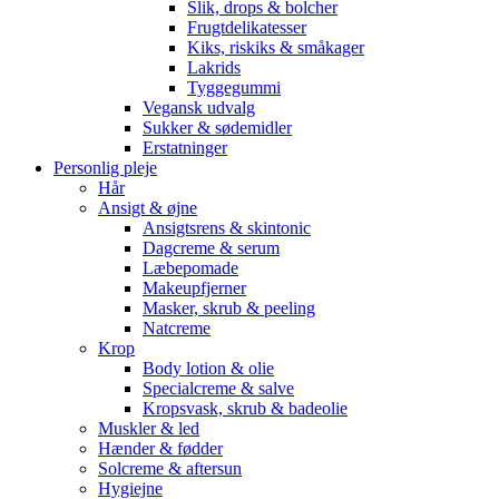
Slik, drops & bolcher
Frugtdelikatesser
Kiks, riskiks & småkager
Lakrids
Tyggegummi
Vegansk udvalg
Sukker & sødemidler
Erstatninger
Personlig pleje
Hår
Ansigt & øjne
Ansigtsrens & skintonic
Dagcreme & serum
Læbepomade
Makeupfjerner
Masker, skrub & peeling
Natcreme
Krop
Body lotion & olie
Specialcreme & salve
Kropsvask, skrub & badeolie
Muskler & led
Hænder & fødder
Solcreme & aftersun
Hygiejne