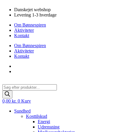
Videre
Danskejet webshop
til
Levering 1-3 hverdage
indhold
Om Bønnespiren
Aktiviteter
Kontakt
Om Bønnespiren
Aktiviteter
Kontakt
Products
search
0,00
kr.
0
Kurv
Sundhed
Kosttilskud
Energi
Udrensning