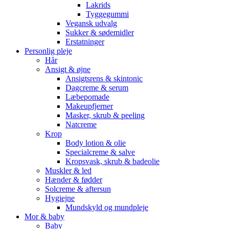
Lakrids
Tyggegummi
Vegansk udvalg
Sukker & sødemidler
Erstatninger
Personlig pleje
Hår
Ansigt & øjne
Ansigtsrens & skintonic
Dagcreme & serum
Læbepomade
Makeupfjerner
Masker, skrub & peeling
Natcreme
Krop
Body lotion & olie
Specialcreme & salve
Kropsvask, skrub & badeolie
Muskler & led
Hænder & fødder
Solcreme & aftersun
Hygiejne
Mundskyld og mundpleje
Mor & baby
Baby