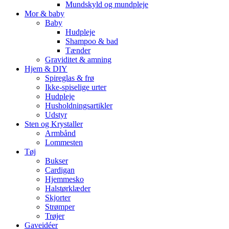
Mundskyld og mundpleje
Mor & baby
Baby
Hudpleje
Shampoo & bad
Tænder
Graviditet & amning
Hjem & DIY
Spireglas & frø
Ikke-spiselige urter
Hudpleje
Husholdningsartikler
Udstyr
Sten og Krystaller
Armbånd
Lommesten
Tøj
Bukser
Cardigan
Hjemmesko
Halstørklæder
Skjorter
Strømper
Trøjer
Gaveidéer