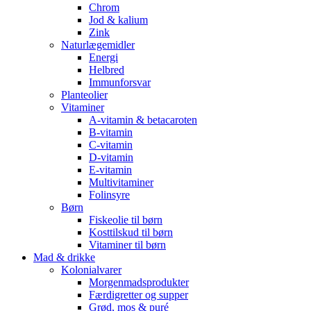
Chrom
Jod & kalium
Zink
Naturlægemidler
Energi
Helbred
Immunforsvar
Planteolier
Vitaminer
A-vitamin & betacaroten
B-vitamin
C-vitamin
D-vitamin
E-vitamin
Multivitaminer
Folinsyre
Børn
Fiskeolie til børn
Kosttilskud til børn
Vitaminer til børn
Mad & drikke
Kolonialvarer
Morgenmadsprodukter
Færdigretter og supper
Grød, mos & puré