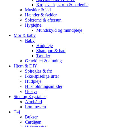
Kropsvask, skrub & badeolie
Muskler & led
Hænder & fødder
Solcreme & aftersun
Hygiejne
Mundskyld og mundpleje
Mor & baby
Baby
Hudpleje
Shampoo & bad
Tænder
Graviditet & amning
Hjem & DIY
Spireglas & frø
Ikke-spiselige urter
Hudpleje
Husholdningsartikler
Udstyr
Sten og Krystaller
Armbånd
Lommesten
Tøj
Bukser
Cardigan