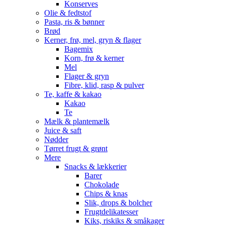
Konserves
Olie & fedtstof
Pasta, ris & bønner
Brød
Kerner, frø, mel, gryn & flager
Bagemix
Korn, frø & kerner
Mel
Flager & gryn
Fibre, klid, rasp & pulver
Te, kaffe & kakao
Kakao
Te
Mælk & plantemælk
Juice & saft
Nødder
Tørret frugt & grønt
Mere
Snacks & lækkerier
Barer
Chokolade
Chips & knas
Slik, drops & bolcher
Frugtdelikatesser
Kiks, riskiks & småkager