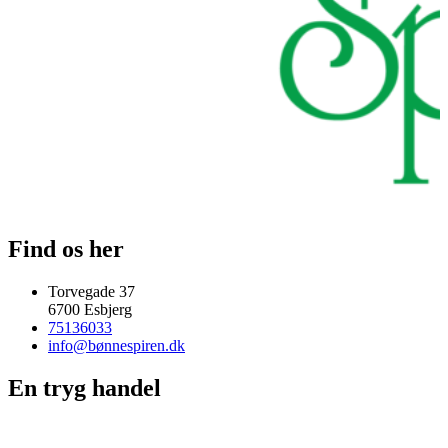
Find os her
Torvegade 37
6700 Esbjerg
75136033
info@bønnespiren.dk
En tryg handel