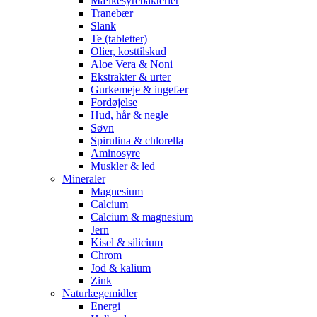
Mælkesyrebakterier
Tranebær
Slank
Te (tabletter)
Olier, kosttilskud
Aloe Vera & Noni
Ekstrakter & urter
Gurkemeje & ingefær
Fordøjelse
Hud, hår & negle
Søvn
Spirulina & chlorella
Aminosyre
Muskler & led
Mineraler
Magnesium
Calcium
Calcium & magnesium
Jern
Kisel & silicium
Chrom
Jod & kalium
Zink
Naturlægemidler
Energi