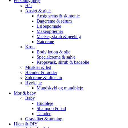
Personlig pleje
Hår
Ansigt & øjne
Ansigtsrens & skintonic
Dagcreme & serum
Læbepomade
Makeupfjerner
Masker, skrub & peeling
Natcreme
Krop
Body lotion & olie
Specialcreme & salve
Kropsvask, skrub & badeolie
Muskler & led
Hænder & fødder
Solcreme & aftersun
Hygiejne
Mundskyld og mundpleje
Mor & baby
Baby
Hudpleje
Shampoo & bad
Tænder
Graviditet & amning
Hjem & DIY