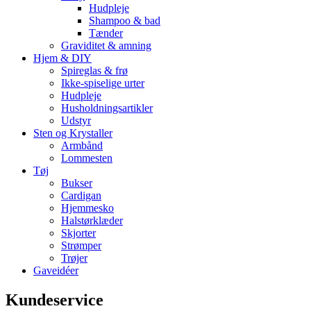
Hudpleje
Shampoo & bad
Tænder
Graviditet & amning
Hjem & DIY
Spireglas & frø
Ikke-spiselige urter
Hudpleje
Husholdningsartikler
Udstyr
Sten og Krystaller
Armbånd
Lommesten
Tøj
Bukser
Cardigan
Hjemmesko
Halstørklæder
Skjorter
Strømper
Trøjer
Gaveidéer
Kundeservice