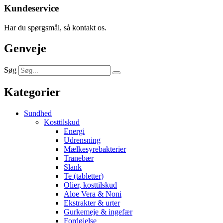
Kundeservice
Har du spørgsmål, så kontakt os.
Genveje
Søg
Kategorier
Sundhed
Kosttilskud
Energi
Udrensning
Mælkesyrebakterier
Tranebær
Slank
Te (tabletter)
Olier, kosttilskud
Aloe Vera & Noni
Ekstrakter & urter
Gurkemeje & ingefær
Fordøjelse