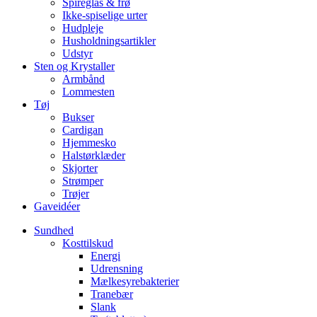
Spireglas & frø
Ikke-spiselige urter
Hudpleje
Husholdningsartikler
Udstyr
Sten og Krystaller
Armbånd
Lommesten
Tøj
Bukser
Cardigan
Hjemmesko
Halstørklæder
Skjorter
Strømper
Trøjer
Gaveidéer
Sundhed
Kosttilskud
Energi
Udrensning
Mælkesyrebakterier
Tranebær
Slank