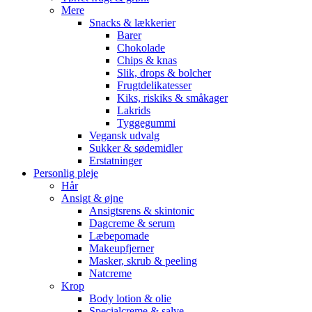
Mere
Snacks & lækkerier
Barer
Chokolade
Chips & knas
Slik, drops & bolcher
Frugtdelikatesser
Kiks, riskiks & småkager
Lakrids
Tyggegummi
Vegansk udvalg
Sukker & sødemidler
Erstatninger
Personlig pleje
Hår
Ansigt & øjne
Ansigtsrens & skintonic
Dagcreme & serum
Læbepomade
Makeupfjerner
Masker, skrub & peeling
Natcreme
Krop
Body lotion & olie
Specialcreme & salve