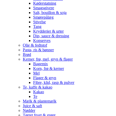
Køderstatning
Smagsgivere
Salt, bouillon & soja
Smørepålæg
Stivelse
Tang
Krydderier & urter
Dip, sauce & dressing
Konserves
Olie & fedtstof
Pasta, ris & bønner
Brød
Kerner, frø, mel, gryn & flager
Bagemix
Korn, frø & kerner
Mel
Flager & gryn
Fibre, klid, rasp & pulver
Te, kaffe & kakao
Kakao
Te
Mælk & plantemælk
Juice & saft
Nødder
Tørret frugt & grønt