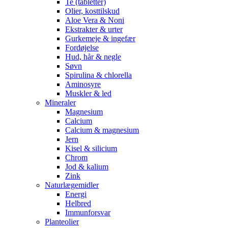
Te (tabletter)
Olier, kosttilskud
Aloe Vera & Noni
Ekstrakter & urter
Gurkemeje & ingefær
Fordøjelse
Hud, hår & negle
Søvn
Spirulina & chlorella
Aminosyre
Muskler & led
Mineraler
Magnesium
Calcium
Calcium & magnesium
Jern
Kisel & silicium
Chrom
Jod & kalium
Zink
Naturlægemidler
Energi
Helbred
Immunforsvar
Planteolier