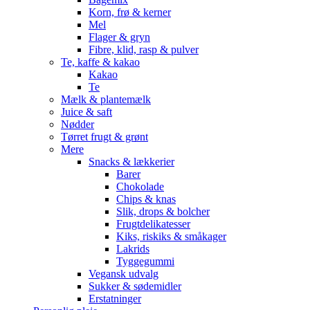
Korn, frø & kerner
Mel
Flager & gryn
Fibre, klid, rasp & pulver
Te, kaffe & kakao
Kakao
Te
Mælk & plantemælk
Juice & saft
Nødder
Tørret frugt & grønt
Mere
Snacks & lækkerier
Barer
Chokolade
Chips & knas
Slik, drops & bolcher
Frugtdelikatesser
Kiks, riskiks & småkager
Lakrids
Tyggegummi
Vegansk udvalg
Sukker & sødemidler
Erstatninger