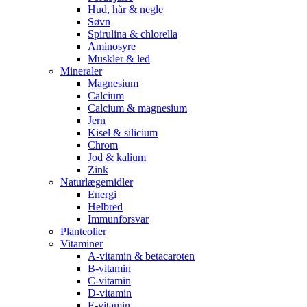
Hud, hår & negle
Søvn
Spirulina & chlorella
Aminosyre
Muskler & led
Mineraler
Magnesium
Calcium
Calcium & magnesium
Jern
Kisel & silicium
Chrom
Jod & kalium
Zink
Naturlægemidler
Energi
Helbred
Immunforsvar
Planteolier
Vitaminer
A-vitamin & betacaroten
B-vitamin
C-vitamin
D-vitamin
E-vitamin