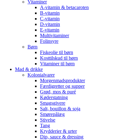
Vitaminer
A-vitamin & betacaroten
B-vitamin
C-vitamin
D-vitamin
E-vitamin
Multivitaminer
Folinsyre
Børn
Fiskeolie til børn
Kosttilskud til børn
Vitaminer til børn
Mad & drikke
Kolonialvarer
Morgenmadsprodukter
Færdigretter og supper
Grød, mos & puré
Køderstatning
Smagsgivere
Salt, bouillon & soja
Smørepålæg
Stivelse
Tang
Krydderier & urter
Dip, sauce & dressing