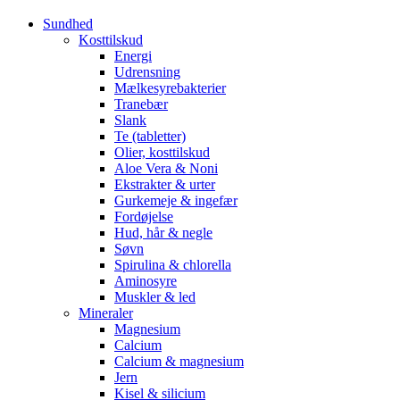
Sundhed
Kosttilskud
Energi
Udrensning
Mælkesyrebakterier
Tranebær
Slank
Te (tabletter)
Olier, kosttilskud
Aloe Vera & Noni
Ekstrakter & urter
Gurkemeje & ingefær
Fordøjelse
Hud, hår & negle
Søvn
Spirulina & chlorella
Aminosyre
Muskler & led
Mineraler
Magnesium
Calcium
Calcium & magnesium
Jern
Kisel & silicium