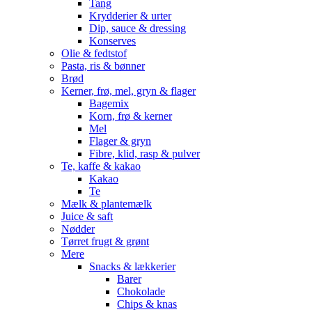
Tang
Krydderier & urter
Dip, sauce & dressing
Konserves
Olie & fedtstof
Pasta, ris & bønner
Brød
Kerner, frø, mel, gryn & flager
Bagemix
Korn, frø & kerner
Mel
Flager & gryn
Fibre, klid, rasp & pulver
Te, kaffe & kakao
Kakao
Te
Mælk & plantemælk
Juice & saft
Nødder
Tørret frugt & grønt
Mere
Snacks & lækkerier
Barer
Chokolade
Chips & knas