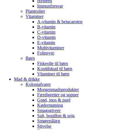
Helbred
Immunforsvar
Planteolier
Vitaminer
A-vitamin & betacaroten
B-vitamin
C-vitamin
D-vitamin
E-vitamin
Multivitaminer
Folinsyre
Børn
Fiskeolie til børn
Kosttilskud til børn
Vitaminer til børn
Mad & drikke
Kolonialvarer
Morgenmadsprodukter
Færdigretter og supper
Grød, mos & puré
Køderstatning
Smagsgivere
Salt, bouillon & soja
Smørepålæg
Stivelse