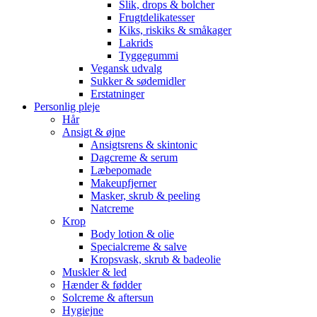
Slik, drops & bolcher
Frugtdelikatesser
Kiks, riskiks & småkager
Lakrids
Tyggegummi
Vegansk udvalg
Sukker & sødemidler
Erstatninger
Personlig pleje
Hår
Ansigt & øjne
Ansigtsrens & skintonic
Dagcreme & serum
Læbepomade
Makeupfjerner
Masker, skrub & peeling
Natcreme
Krop
Body lotion & olie
Specialcreme & salve
Kropsvask, skrub & badeolie
Muskler & led
Hænder & fødder
Solcreme & aftersun
Hygiejne