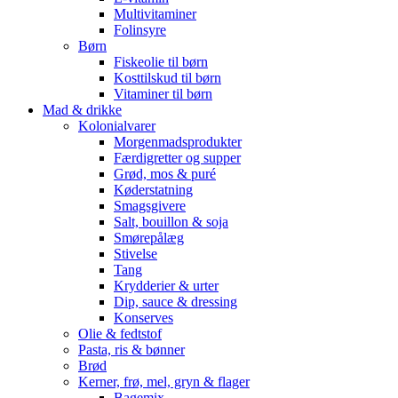
Multivitaminer
Folinsyre
Børn
Fiskeolie til børn
Kosttilskud til børn
Vitaminer til børn
Mad & drikke
Kolonialvarer
Morgenmadsprodukter
Færdigretter og supper
Grød, mos & puré
Køderstatning
Smagsgivere
Salt, bouillon & soja
Smørepålæg
Stivelse
Tang
Krydderier & urter
Dip, sauce & dressing
Konserves
Olie & fedtstof
Pasta, ris & bønner
Brød
Kerner, frø, mel, gryn & flager
Bagemix