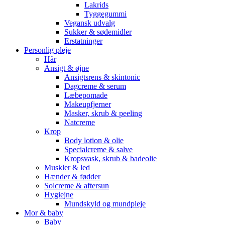
Lakrids
Tyggegummi
Vegansk udvalg
Sukker & sødemidler
Erstatninger
Personlig pleje
Hår
Ansigt & øjne
Ansigtsrens & skintonic
Dagcreme & serum
Læbepomade
Makeupfjerner
Masker, skrub & peeling
Natcreme
Krop
Body lotion & olie
Specialcreme & salve
Kropsvask, skrub & badeolie
Muskler & led
Hænder & fødder
Solcreme & aftersun
Hygiejne
Mundskyld og mundpleje
Mor & baby
Baby