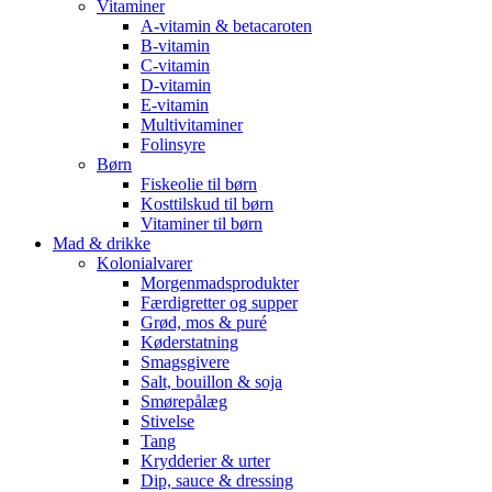
Vitaminer
A-vitamin & betacaroten
B-vitamin
C-vitamin
D-vitamin
E-vitamin
Multivitaminer
Folinsyre
Børn
Fiskeolie til børn
Kosttilskud til børn
Vitaminer til børn
Mad & drikke
Kolonialvarer
Morgenmadsprodukter
Færdigretter og supper
Grød, mos & puré
Køderstatning
Smagsgivere
Salt, bouillon & soja
Smørepålæg
Stivelse
Tang
Krydderier & urter
Dip, sauce & dressing