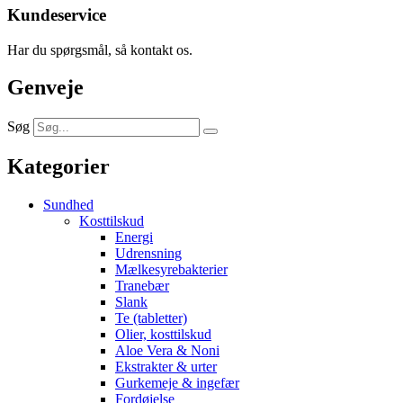
Kundeservice
Har du spørgsmål, så kontakt os.
Genveje
Søg
Kategorier
Sundhed
Kosttilskud
Energi
Udrensning
Mælkesyrebakterier
Tranebær
Slank
Te (tabletter)
Olier, kosttilskud
Aloe Vera & Noni
Ekstrakter & urter
Gurkemeje & ingefær
Fordøjelse