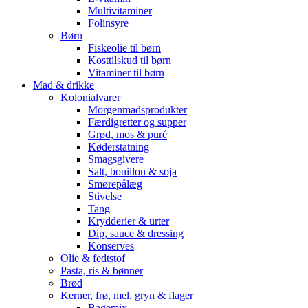
Multivitaminer
Folinsyre
Børn
Fiskeolie til børn
Kosttilskud til børn
Vitaminer til børn
Mad & drikke
Kolonialvarer
Morgenmadsprodukter
Færdigretter og supper
Grød, mos & puré
Køderstatning
Smagsgivere
Salt, bouillon & soja
Smørepålæg
Stivelse
Tang
Krydderier & urter
Dip, sauce & dressing
Konserves
Olie & fedtstof
Pasta, ris & bønner
Brød
Kerner, frø, mel, gryn & flager
Bagemix