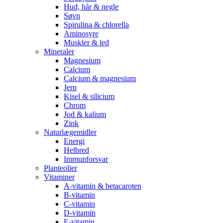
Hud, hår & negle
Søvn
Spirulina & chlorella
Aminosyre
Muskler & led
Mineraler
Magnesium
Calcium
Calcium & magnesium
Jern
Kisel & silicium
Chrom
Jod & kalium
Zink
Naturlægemidler
Energi
Helbred
Immunforsvar
Planteolier
Vitaminer
A-vitamin & betacaroten
B-vitamin
C-vitamin
D-vitamin
E-vitamin