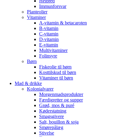
Helbred
Immunforsvar
Planteolier
Vitaminer
A-vitamin & betacaroten
B-vitamin
C-vitamin
D-vitamin
E-vitamin
Multivitaminer
Folinsyre
Børn
Fiskeolie til børn
Kosttilskud til børn
Vitaminer til børn
Mad & drikke
Kolonialvarer
Morgenmadsprodukter
Færdigretter og supper
Grød, mos & puré
Køderstatning
Smagsgivere
Salt, bouillon & soja
Smørepålæg
Stivelse