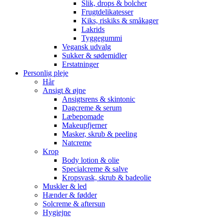
Slik, drops & bolcher
Frugtdelikatesser
Kiks, riskiks & småkager
Lakrids
Tyggegummi
Vegansk udvalg
Sukker & sødemidler
Erstatninger
Personlig pleje
Hår
Ansigt & øjne
Ansigtsrens & skintonic
Dagcreme & serum
Læbepomade
Makeupfjerner
Masker, skrub & peeling
Natcreme
Krop
Body lotion & olie
Specialcreme & salve
Kropsvask, skrub & badeolie
Muskler & led
Hænder & fødder
Solcreme & aftersun
Hygiejne