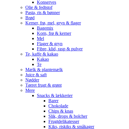
Konserves
Olie & fedtstof
Pasta, ris & bønner
Brød
Kerner, frø, mel, gryn & flager
Bagemix
Korn, frø & kerner
Mel
Flager & gryn
Fibre, klid, rasp & pulver
Te, kaffe & kakao
Kakao
Te
Mælk & plantemælk
Juice & saft
Nødder
Tørret frugt & grønt
Mere
Snacks & lækkerier
Barer
Chokolade
Chips & knas
Slik, drops & bolcher
Frugtdelikatesser
Kiks, riskiks & småkager