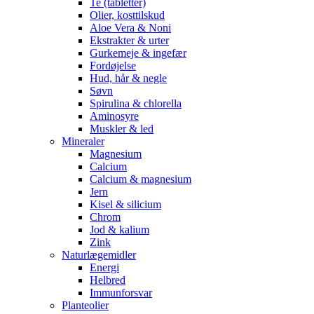
Te (tabletter)
Olier, kosttilskud
Aloe Vera & Noni
Ekstrakter & urter
Gurkemeje & ingefær
Fordøjelse
Hud, hår & negle
Søvn
Spirulina & chlorella
Aminosyre
Muskler & led
Mineraler
Magnesium
Calcium
Calcium & magnesium
Jern
Kisel & silicium
Chrom
Jod & kalium
Zink
Naturlægemidler
Energi
Helbred
Immunforsvar
Planteolier