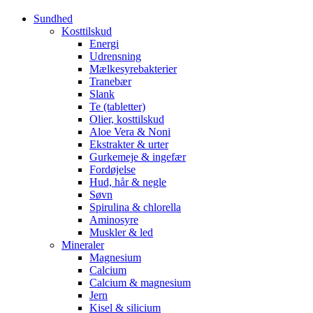
Sundhed
Kosttilskud
Energi
Udrensning
Mælkesyrebakterier
Tranebær
Slank
Te (tabletter)
Olier, kosttilskud
Aloe Vera & Noni
Ekstrakter & urter
Gurkemeje & ingefær
Fordøjelse
Hud, hår & negle
Søvn
Spirulina & chlorella
Aminosyre
Muskler & led
Mineraler
Magnesium
Calcium
Calcium & magnesium
Jern
Kisel & silicium