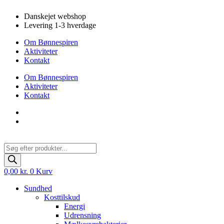
Videre
Danskejet webshop
til
Levering 1-3 hverdage
indhold
Om Bønnespiren
Aktiviteter
Kontakt
Om Bønnespiren
Aktiviteter
Kontakt
Products
search
0,00
kr.
0
Kurv
Sundhed
Kosttilskud
Energi
Udrensning