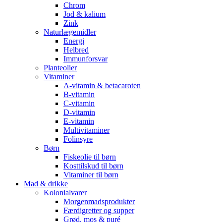
Chrom
Jod & kalium
Zink
Naturlægemidler
Energi
Helbred
Immunforsvar
Planteolier
Vitaminer
A-vitamin & betacaroten
B-vitamin
C-vitamin
D-vitamin
E-vitamin
Multivitaminer
Folinsyre
Børn
Fiskeolie til børn
Kosttilskud til børn
Vitaminer til børn
Mad & drikke
Kolonialvarer
Morgenmadsprodukter
Færdigretter og supper
Grød, mos & puré