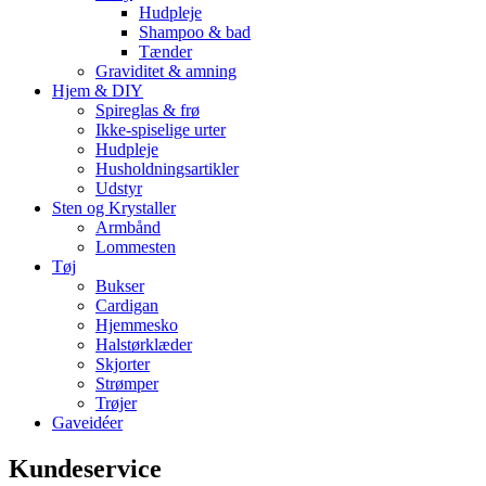
Hudpleje
Shampoo & bad
Tænder
Graviditet & amning
Hjem & DIY
Spireglas & frø
Ikke-spiselige urter
Hudpleje
Husholdningsartikler
Udstyr
Sten og Krystaller
Armbånd
Lommesten
Tøj
Bukser
Cardigan
Hjemmesko
Halstørklæder
Skjorter
Strømper
Trøjer
Gaveidéer
Kundeservice