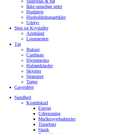
Spireglas & frø
Ikke-spiselige urter
Hudpleje
Husholdningsartikler
Udstyr
Sten og Krystaller
Armbånd
Lommesten
Tøj
Bukser
Cardigan
Hjemmesko
Halstørklæder
Skjorter
Strømper
Trøjer
Gaveidéer
Sundhed
Kosttilskud
Energi
Udrensning
Mælkesyrebakterier
Tranebær
Slank