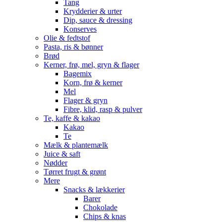
Tang
Krydderier & urter
Dip, sauce & dressing
Konserves
Olie & fedtstof
Pasta, ris & bønner
Brød
Kerner, frø, mel, gryn & flager
Bagemix
Korn, frø & kerner
Mel
Flager & gryn
Fibre, klid, rasp & pulver
Te, kaffe & kakao
Kakao
Te
Mælk & plantemælk
Juice & saft
Nødder
Tørret frugt & grønt
Mere
Snacks & lækkerier
Barer
Chokolade
Chips & knas