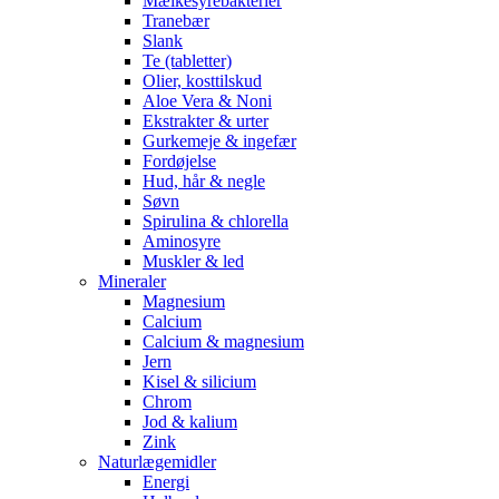
Mælkesyrebakterier
Tranebær
Slank
Te (tabletter)
Olier, kosttilskud
Aloe Vera & Noni
Ekstrakter & urter
Gurkemeje & ingefær
Fordøjelse
Hud, hår & negle
Søvn
Spirulina & chlorella
Aminosyre
Muskler & led
Mineraler
Magnesium
Calcium
Calcium & magnesium
Jern
Kisel & silicium
Chrom
Jod & kalium
Zink
Naturlægemidler
Energi