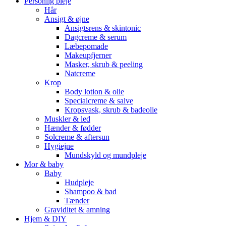
Personlig pleje
Hår
Ansigt & øjne
Ansigtsrens & skintonic
Dagcreme & serum
Læbepomade
Makeupfjerner
Masker, skrub & peeling
Natcreme
Krop
Body lotion & olie
Specialcreme & salve
Kropsvask, skrub & badeolie
Muskler & led
Hænder & fødder
Solcreme & aftersun
Hygiejne
Mundskyld og mundpleje
Mor & baby
Baby
Hudpleje
Shampoo & bad
Tænder
Graviditet & amning
Hjem & DIY