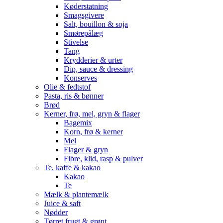
Køderstatning
Smagsgivere
Salt, bouillon & soja
Smørepålæg
Stivelse
Tang
Krydderier & urter
Dip, sauce & dressing
Konserves
Olie & fedtstof
Pasta, ris & bønner
Brød
Kerner, frø, mel, gryn & flager
Bagemix
Korn, frø & kerner
Mel
Flager & gryn
Fibre, klid, rasp & pulver
Te, kaffe & kakao
Kakao
Te
Mælk & plantemælk
Juice & saft
Nødder
Tørret frugt & grønt