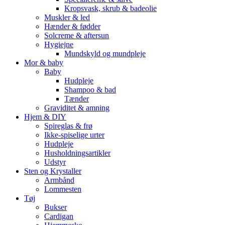
Kropsvask, skrub & badeolie
Muskler & led
Hænder & fødder
Solcreme & aftersun
Hygiejne
Mundskyld og mundpleje
Mor & baby
Baby
Hudpleje
Shampoo & bad
Tænder
Graviditet & amning
Hjem & DIY
Spireglas & frø
Ikke-spiselige urter
Hudpleje
Husholdningsartikler
Udstyr
Sten og Krystaller
Armbånd
Lommesten
Tøj
Bukser
Cardigan