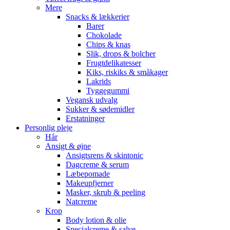
Mere
Snacks & lækkerier
Barer
Chokolade
Chips & knas
Slik, drops & bolcher
Frugtdelikatesser
Kiks, riskiks & småkager
Lakrids
Tyggegummi
Vegansk udvalg
Sukker & sødemidler
Erstatninger
Personlig pleje
Hår
Ansigt & øjne
Ansigtsrens & skintonic
Dagcreme & serum
Læbepomade
Makeupfjerner
Masker, skrub & peeling
Natcreme
Krop
Body lotion & olie
Specialcreme & salve