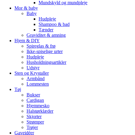
Mundskyld og mundpleje
Mor & baby
Baby
Hudpleje
Shampoo & bad
Tænder
Graviditet & amning
Hjem & DIY
Spireglas & frø
Ikke-spiselige urter
Hudpleje
Husholdningsartikler
Udstyr
Sten og Krystaller
Armbånd
Lommesten
Tøj
Bukser
Cardigan
Hjemmesko
Halstørklæder
Skjorter
Strømper
Trøjer
Gaveidéer