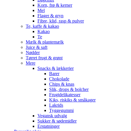
Korn, frø & kerner
Mel
Flager & gryn
Fibre, klid, rasp & pulver
Te, kaffe & kakao
Kakao
Te
Mælk & plantemælk
Juice & saft
Nødder
Tørret frugt & grønt
Mere
Snacks & lækkerier
Barer
Chokolade
Chips & knas
Slik, drops & bolcher
Frugtdelikatesser
Kiks, riskiks & småkager
Lakrids
Tyggegummi
Vegansk udvalg
Sukker & sødemidler
Erstatninger