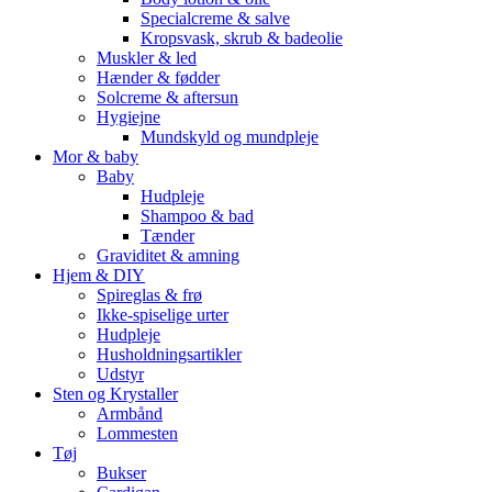
Specialcreme & salve
Kropsvask, skrub & badeolie
Muskler & led
Hænder & fødder
Solcreme & aftersun
Hygiejne
Mundskyld og mundpleje
Mor & baby
Baby
Hudpleje
Shampoo & bad
Tænder
Graviditet & amning
Hjem & DIY
Spireglas & frø
Ikke-spiselige urter
Hudpleje
Husholdningsartikler
Udstyr
Sten og Krystaller
Armbånd
Lommesten
Tøj
Bukser