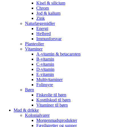
Kisel & silicium
Chrom
Jod & kalium
Zink
Naturlægemidler
Energi
Helbred
Immunforsvar
Planteolier
Vitaminer
A-vitamin & betacaroten
B-vitamin
C-vitamin
D-vitamin
E-vitamin
Multivitaminer
Folinsyre
Børn
Fiskeolie til børn
Kosttilskud til børn
Vitaminer til børn
Mad & drikke
Kolonialvarer
Morgenmadsprodukter
Færdigretter og supper