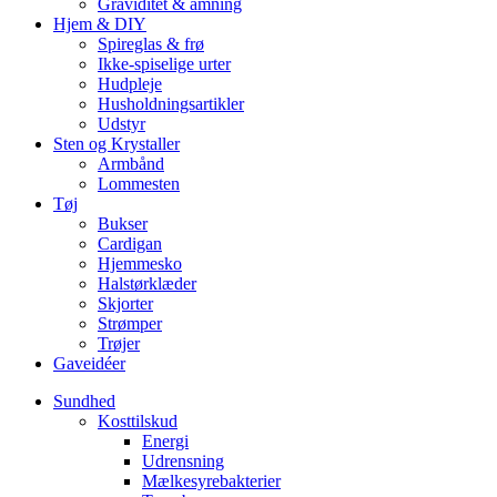
Graviditet & amning
Hjem & DIY
Spireglas & frø
Ikke-spiselige urter
Hudpleje
Husholdningsartikler
Udstyr
Sten og Krystaller
Armbånd
Lommesten
Tøj
Bukser
Cardigan
Hjemmesko
Halstørklæder
Skjorter
Strømper
Trøjer
Gaveidéer
Sundhed
Kosttilskud
Energi
Udrensning
Mælkesyrebakterier