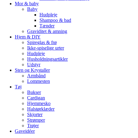
Mor & baby
Baby
Hudpleje
Shampoo & bad
Tænder
Graviditet & amning
Hjem & DIY
Spireglas & frø
Ikke-spiselige urter
Hudpleje
Husholdningsartikler
Udstyr
Sten og Krystaller
Armbånd
Lommesten
Tøj
Bukser
Cardigan
Hjemmesko
Halstørklæder
Skjorter
Strømper
Trøjer
Gaveidéer