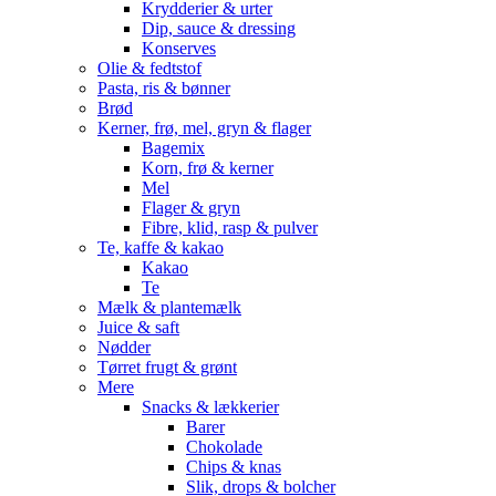
Krydderier & urter
Dip, sauce & dressing
Konserves
Olie & fedtstof
Pasta, ris & bønner
Brød
Kerner, frø, mel, gryn & flager
Bagemix
Korn, frø & kerner
Mel
Flager & gryn
Fibre, klid, rasp & pulver
Te, kaffe & kakao
Kakao
Te
Mælk & plantemælk
Juice & saft
Nødder
Tørret frugt & grønt
Mere
Snacks & lækkerier
Barer
Chokolade
Chips & knas
Slik, drops & bolcher