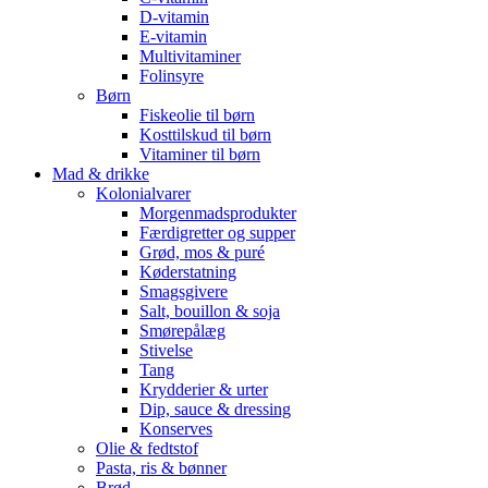
D-vitamin
E-vitamin
Multivitaminer
Folinsyre
Børn
Fiskeolie til børn
Kosttilskud til børn
Vitaminer til børn
Mad & drikke
Kolonialvarer
Morgenmadsprodukter
Færdigretter og supper
Grød, mos & puré
Køderstatning
Smagsgivere
Salt, bouillon & soja
Smørepålæg
Stivelse
Tang
Krydderier & urter
Dip, sauce & dressing
Konserves
Olie & fedtstof
Pasta, ris & bønner
Brød