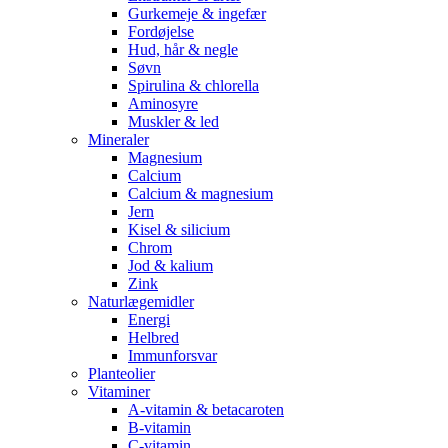
Gurkemeje & ingefær
Fordøjelse
Hud, hår & negle
Søvn
Spirulina & chlorella
Aminosyre
Muskler & led
Mineraler
Magnesium
Calcium
Calcium & magnesium
Jern
Kisel & silicium
Chrom
Jod & kalium
Zink
Naturlægemidler
Energi
Helbred
Immunforsvar
Planteolier
Vitaminer
A-vitamin & betacaroten
B-vitamin
C-vitamin