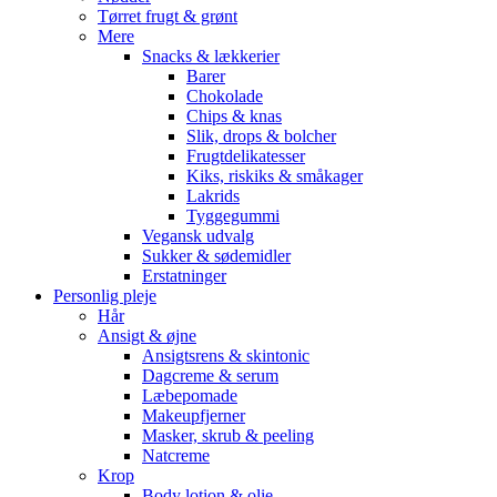
Tørret frugt & grønt
Mere
Snacks & lækkerier
Barer
Chokolade
Chips & knas
Slik, drops & bolcher
Frugtdelikatesser
Kiks, riskiks & småkager
Lakrids
Tyggegummi
Vegansk udvalg
Sukker & sødemidler
Erstatninger
Personlig pleje
Hår
Ansigt & øjne
Ansigtsrens & skintonic
Dagcreme & serum
Læbepomade
Makeupfjerner
Masker, skrub & peeling
Natcreme
Krop
Body lotion & olie