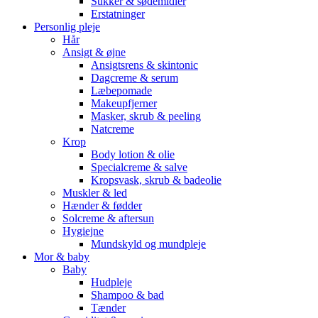
Sukker & sødemidler
Erstatninger
Personlig pleje
Hår
Ansigt & øjne
Ansigtsrens & skintonic
Dagcreme & serum
Læbepomade
Makeupfjerner
Masker, skrub & peeling
Natcreme
Krop
Body lotion & olie
Specialcreme & salve
Kropsvask, skrub & badeolie
Muskler & led
Hænder & fødder
Solcreme & aftersun
Hygiejne
Mundskyld og mundpleje
Mor & baby
Baby
Hudpleje
Shampoo & bad
Tænder