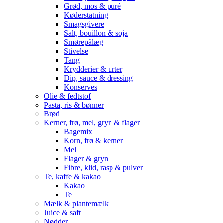
Grød, mos & puré
Køderstatning
Smagsgivere
Salt, bouillon & soja
Smørepålæg
Stivelse
Tang
Krydderier & urter
Dip, sauce & dressing
Konserves
Olie & fedtstof
Pasta, ris & bønner
Brød
Kerner, frø, mel, gryn & flager
Bagemix
Korn, frø & kerner
Mel
Flager & gryn
Fibre, klid, rasp & pulver
Te, kaffe & kakao
Kakao
Te
Mælk & plantemælk
Juice & saft
Nødder