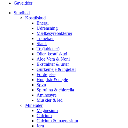
Gaveidéer
Sundhed
Kosttilskud
Energi
Udrensning
Mælkesyrebakterier
Tranebær
Slank
Te (tabletter)
Olier, kosttilskud
Aloe Vera & Noni
Ekstrakter & urter
Gurkemeje & ingefær
Fordøjelse
Hud, hår & negle
Søvn
Spirulina & chlorella
Aminosyre
Muskler & led
Mineraler
Magnesium
Calcium
Calcium & magnesium
Jern