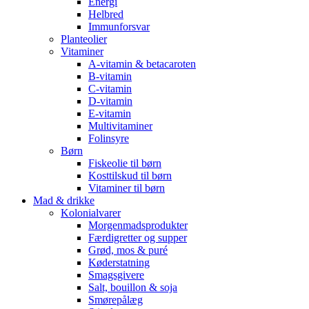
Energi
Helbred
Immunforsvar
Planteolier
Vitaminer
A-vitamin & betacaroten
B-vitamin
C-vitamin
D-vitamin
E-vitamin
Multivitaminer
Folinsyre
Børn
Fiskeolie til børn
Kosttilskud til børn
Vitaminer til børn
Mad & drikke
Kolonialvarer
Morgenmadsprodukter
Færdigretter og supper
Grød, mos & puré
Køderstatning
Smagsgivere
Salt, bouillon & soja
Smørepålæg