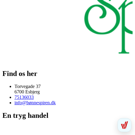
Find os her
Torvegade 37
6700 Esbjerg
75136033
info@bønnespiren.dk
En tryg handel