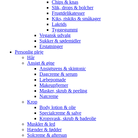
Chips & knas
Slik, drops & bolcher
Frugtdelikatesser
Kiks, riskiks & småkager
Lakrids
Tyggegummi
Vegansk udvalg
Sukker & sødemidler
Erstatninger
Personlig pleje
Hår
Ansigt & øjne
Ansigtsrens & skintonic
Dagcreme & serum
Læbepomade
Makeupfjerner
Masker, skrub & peeling
Natcreme
Krop
Body lotion & olie
Specialcreme & salve
Kropsvask, skrub & badeolie
Muskler & led
Hænder & fødder
Solcreme & aftersun