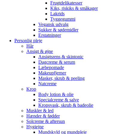
Frugtdelikatesser
Kiks, riskiks & småkager
Lakrids
Tyggegummi
Vegansk udvalg
Sukker & sødemidler
Erstatninger
Personlig pleje
Hår
Ansigt & øjne
Ansigtsrens & skintonic
Dagcreme & serum
Læbepomade
Makeupfjerner
Masker, skrub & peeling
Natcreme
Krop
Body lotion & olie
Specialcreme & salve
Kropsvask, skrub & badeolie
Muskler & led
Hænder & fødder
Solcreme & aftersun
Hygiejne
Mundskyld og mundpleje