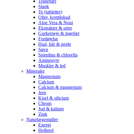
Tranebær
Slank
Te (tabletter)
Olier, kosttilskud
Aloe Vera & Noni
Ekstrakter & urter
Gurkemeje & ingefær
Fordøjelse
Hud, hår & negle
Søvn
Spirulina & chlorella
Aminosyre
Muskler & led
Mineraler
Magnesium
Calcium
Calcium & magnesium
Jern
Kisel & silicium
Chrom
Jod & kalium
Zink
Naturlægemidler
Energi
Helbred