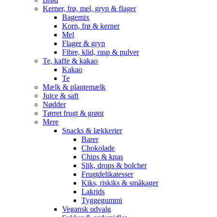
Kerner, frø, mel, gryn & flager
Bagemix
Korn, frø & kerner
Mel
Flager & gryn
Fibre, klid, rasp & pulver
Te, kaffe & kakao
Kakao
Te
Mælk & plantemælk
Juice & saft
Nødder
Tørret frugt & grønt
Mere
Snacks & lækkerier
Barer
Chokolade
Chips & knas
Slik, drops & bolcher
Frugtdelikatesser
Kiks, riskiks & småkager
Lakrids
Tyggegummi
Vegansk udvalg