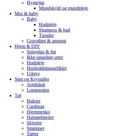
Hygiejne
Mundskyld og mundpleje
Mor & baby
Baby
Hudpleje
Shampoo & bad
Tænder
Graviditet & amning
Hjem & DIY
Spireglas & frø
Ikke-spiselige urter
Hudpleje
Husholdningsartikler
Udstyr
Sten og Krystaller
Armbånd
Lommesten
Tøj
Bukser
Cardigan
Hjemmesko
Halstørklæder
Skjorter
Strømper
Trøjer