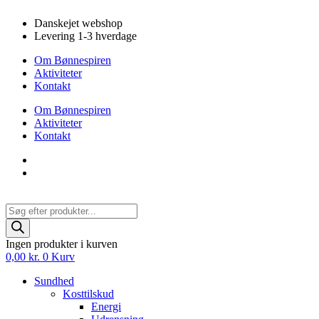
Videre
Danskejet webshop
til
Levering 1-3 hverdage
indhold
Om Bønnespiren
Aktiviteter
Kontakt
Om Bønnespiren
Aktiviteter
Kontakt
Products
search
Ingen produkter i kurven
0,00
kr.
0
Kurv
Sundhed
Kosttilskud
Energi