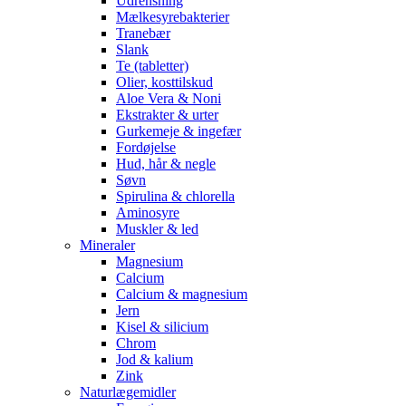
Udrensning
Mælkesyrebakterier
Tranebær
Slank
Te (tabletter)
Olier, kosttilskud
Aloe Vera & Noni
Ekstrakter & urter
Gurkemeje & ingefær
Fordøjelse
Hud, hår & negle
Søvn
Spirulina & chlorella
Aminosyre
Muskler & led
Mineraler
Magnesium
Calcium
Calcium & magnesium
Jern
Kisel & silicium
Chrom
Jod & kalium
Zink
Naturlægemidler