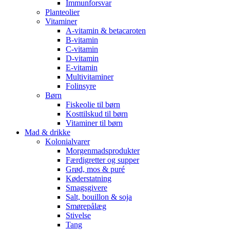
Immunforsvar
Planteolier
Vitaminer
A-vitamin & betacaroten
B-vitamin
C-vitamin
D-vitamin
E-vitamin
Multivitaminer
Folinsyre
Børn
Fiskeolie til børn
Kosttilskud til børn
Vitaminer til børn
Mad & drikke
Kolonialvarer
Morgenmadsprodukter
Færdigretter og supper
Grød, mos & puré
Køderstatning
Smagsgivere
Salt, bouillon & soja
Smørepålæg
Stivelse
Tang