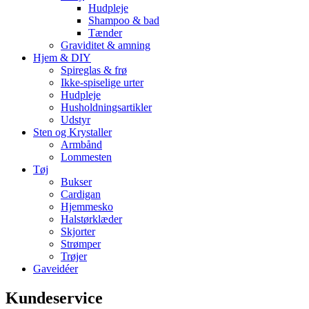
Hudpleje
Shampoo & bad
Tænder
Graviditet & amning
Hjem & DIY
Spireglas & frø
Ikke-spiselige urter
Hudpleje
Husholdningsartikler
Udstyr
Sten og Krystaller
Armbånd
Lommesten
Tøj
Bukser
Cardigan
Hjemmesko
Halstørklæder
Skjorter
Strømper
Trøjer
Gaveidéer
Kundeservice