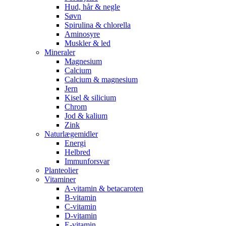
Hud, hår & negle
Søvn
Spirulina & chlorella
Aminosyre
Muskler & led
Mineraler
Magnesium
Calcium
Calcium & magnesium
Jern
Kisel & silicium
Chrom
Jod & kalium
Zink
Naturlægemidler
Energi
Helbred
Immunforsvar
Planteolier
Vitaminer
A-vitamin & betacaroten
B-vitamin
C-vitamin
D-vitamin
E-vitamin