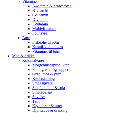
Vitaminer
A-vitamin & betacaroten
B-vitamin
C-vitamin
D-vitamin
E-vitamin
Multivitaminer
Folinsyre
Børn
Fiskeolie til børn
Kosttilskud til børn
Vitaminer til børn
Mad & drikke
Kolonialvarer
Morgenmadsprodukter
Færdigretter og supper
Grød, mos & puré
Køderstatning
Smagsgivere
Salt, bouillon & soja
Smørepålæg
Stivelse
Tang
Krydderier & urter
Dip, sauce & dressing