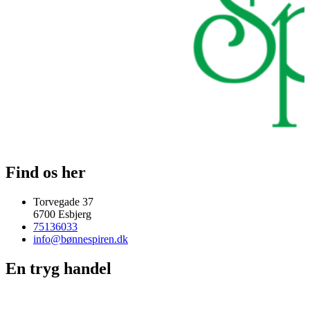
Find os her
Torvegade 37
6700 Esbjerg
75136033
info@bønnespiren.dk
En tryg handel