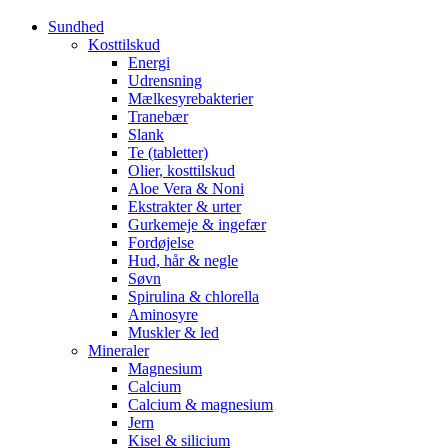
Sundhed
Kosttilskud
Energi
Udrensning
Mælkesyrebakterier
Tranebær
Slank
Te (tabletter)
Olier, kosttilskud
Aloe Vera & Noni
Ekstrakter & urter
Gurkemeje & ingefær
Fordøjelse
Hud, hår & negle
Søvn
Spirulina & chlorella
Aminosyre
Muskler & led
Mineraler
Magnesium
Calcium
Calcium & magnesium
Jern
Kisel & silicium