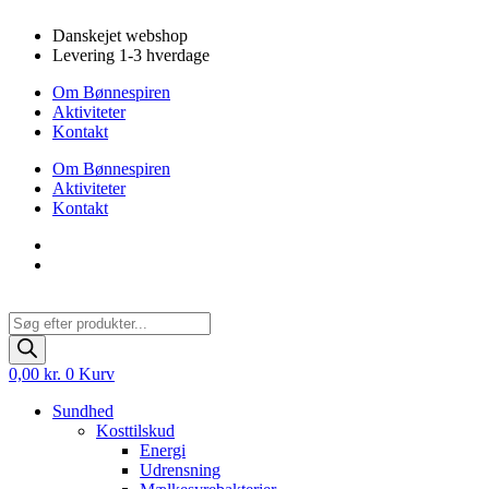
Videre
Danskejet webshop
til
Levering 1-3 hverdage
indhold
Om Bønnespiren
Aktiviteter
Kontakt
Om Bønnespiren
Aktiviteter
Kontakt
Products
search
0,00
kr.
0
Kurv
Sundhed
Kosttilskud
Energi
Udrensning