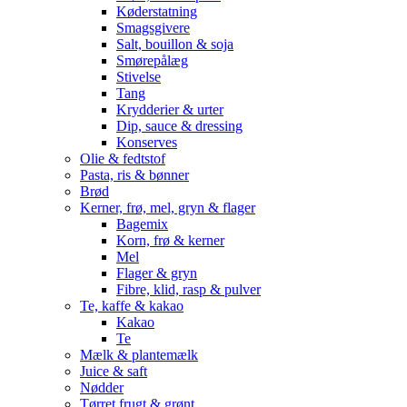
Køderstatning
Smagsgivere
Salt, bouillon & soja
Smørepålæg
Stivelse
Tang
Krydderier & urter
Dip, sauce & dressing
Konserves
Olie & fedtstof
Pasta, ris & bønner
Brød
Kerner, frø, mel, gryn & flager
Bagemix
Korn, frø & kerner
Mel
Flager & gryn
Fibre, klid, rasp & pulver
Te, kaffe & kakao
Kakao
Te
Mælk & plantemælk
Juice & saft
Nødder
Tørret frugt & grønt