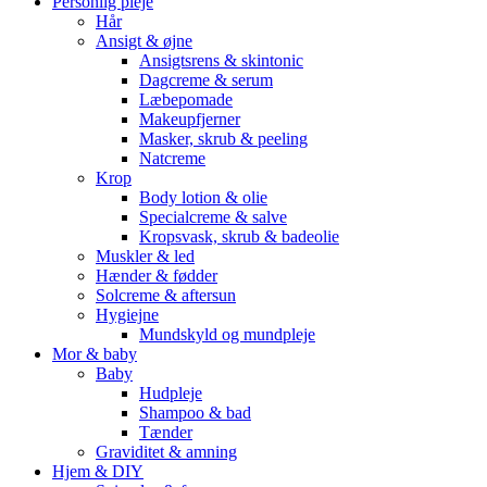
Personlig pleje
Hår
Ansigt & øjne
Ansigtsrens & skintonic
Dagcreme & serum
Læbepomade
Makeupfjerner
Masker, skrub & peeling
Natcreme
Krop
Body lotion & olie
Specialcreme & salve
Kropsvask, skrub & badeolie
Muskler & led
Hænder & fødder
Solcreme & aftersun
Hygiejne
Mundskyld og mundpleje
Mor & baby
Baby
Hudpleje
Shampoo & bad
Tænder
Graviditet & amning
Hjem & DIY