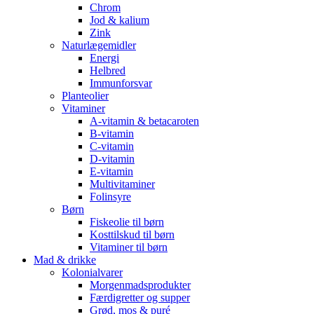
Chrom
Jod & kalium
Zink
Naturlægemidler
Energi
Helbred
Immunforsvar
Planteolier
Vitaminer
A-vitamin & betacaroten
B-vitamin
C-vitamin
D-vitamin
E-vitamin
Multivitaminer
Folinsyre
Børn
Fiskeolie til børn
Kosttilskud til børn
Vitaminer til børn
Mad & drikke
Kolonialvarer
Morgenmadsprodukter
Færdigretter og supper
Grød, mos & puré