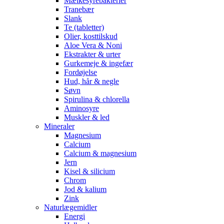
Mælkesyrebakterier
Tranebær
Slank
Te (tabletter)
Olier, kosttilskud
Aloe Vera & Noni
Ekstrakter & urter
Gurkemeje & ingefær
Fordøjelse
Hud, hår & negle
Søvn
Spirulina & chlorella
Aminosyre
Muskler & led
Mineraler
Magnesium
Calcium
Calcium & magnesium
Jern
Kisel & silicium
Chrom
Jod & kalium
Zink
Naturlægemidler
Energi