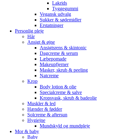
Lakrids
Tyggegummi
Vegansk udvalg
Sukker & sødemidler
Erstatninger
Personlig pleje
Hår
Ansigt & øjne
Ansigtsrens & skintonic
Dagcreme & serum
Læbepomade
Makeupfjerner
Masker, skrub & peeling
Natcreme
Krop
Body lotion & olie
Specialcreme & salve
Kropsvask, skrub & badeolie
Muskler & led
Hænder & fødder
Solcreme & aftersun
Hygiejne
Mundskyld og mundpleje
Mor & baby
Baby