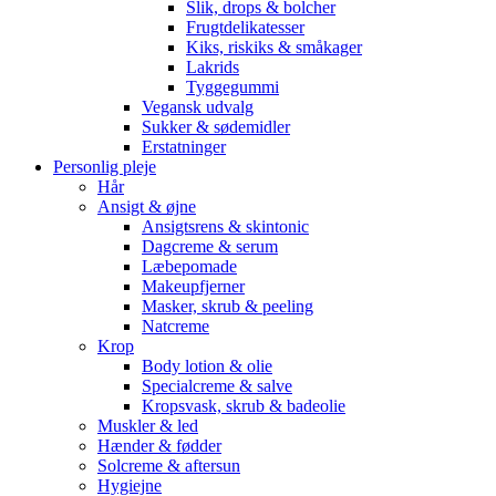
Slik, drops & bolcher
Frugtdelikatesser
Kiks, riskiks & småkager
Lakrids
Tyggegummi
Vegansk udvalg
Sukker & sødemidler
Erstatninger
Personlig pleje
Hår
Ansigt & øjne
Ansigtsrens & skintonic
Dagcreme & serum
Læbepomade
Makeupfjerner
Masker, skrub & peeling
Natcreme
Krop
Body lotion & olie
Specialcreme & salve
Kropsvask, skrub & badeolie
Muskler & led
Hænder & fødder
Solcreme & aftersun
Hygiejne