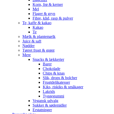
Korn, frø & kerner
Mel
Flager & gryn
Fibre, klid, rasp & pulver
Te, kaffe & kakao
Kakao
Te
Mælk & plantemælk
Juice & saft
Nødder
Tørret frugt & grønt
Mere
Snacks & lækkerier
Barer
Chokolade
Chips & knas
Slik, drops & bolcher
Frugtdelikatesser
Kiks, riskiks & småkager
Lakrids
Tyggegummi
Vegansk udvalg
Sukker & sødemidler
Erstatninger