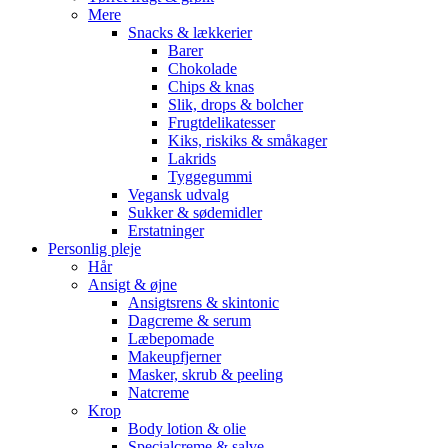
Mere
Snacks & lækkerier
Barer
Chokolade
Chips & knas
Slik, drops & bolcher
Frugtdelikatesser
Kiks, riskiks & småkager
Lakrids
Tyggegummi
Vegansk udvalg
Sukker & sødemidler
Erstatninger
Personlig pleje
Hår
Ansigt & øjne
Ansigtsrens & skintonic
Dagcreme & serum
Læbepomade
Makeupfjerner
Masker, skrub & peeling
Natcreme
Krop
Body lotion & olie
Specialcreme & salve