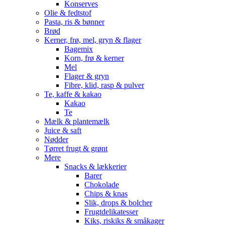
Konserves
Olie & fedtstof
Pasta, ris & bønner
Brød
Kerner, frø, mel, gryn & flager
Bagemix
Korn, frø & kerner
Mel
Flager & gryn
Fibre, klid, rasp & pulver
Te, kaffe & kakao
Kakao
Te
Mælk & plantemælk
Juice & saft
Nødder
Tørret frugt & grønt
Mere
Snacks & lækkerier
Barer
Chokolade
Chips & knas
Slik, drops & bolcher
Frugtdelikatesser
Kiks, riskiks & småkager