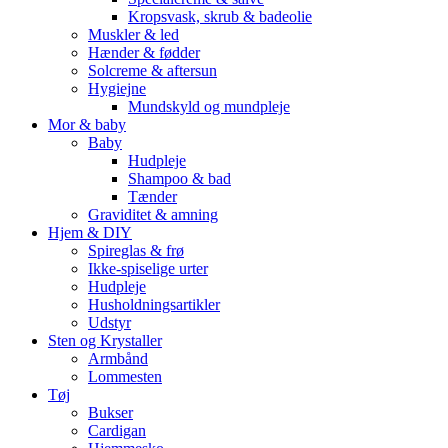
Kropsvask, skrub & badeolie
Muskler & led
Hænder & fødder
Solcreme & aftersun
Hygiejne
Mundskyld og mundpleje
Mor & baby
Baby
Hudpleje
Shampoo & bad
Tænder
Graviditet & amning
Hjem & DIY
Spireglas & frø
Ikke-spiselige urter
Hudpleje
Husholdningsartikler
Udstyr
Sten og Krystaller
Armbånd
Lommesten
Tøj
Bukser
Cardigan