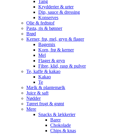
Tang
Krydderier & urter
Dip, sauce & dressing
Konserves
Olie & fedtstof
Pasta, ris & bønner
Brød
Kerner, frø, mel, gryn & flager
Bagemix
Korn, frø & kerner
Mel
Flager & gryn
Fibre, klid, rasp & pulver
Te, kaffe & kakao
Kakao
Te
Mælk & plantemælk
Juice & saft
Nødder
Tørret frugt & grønt
Mere
Snacks & lækkerier
Barer
Chokolade
Chips & knas