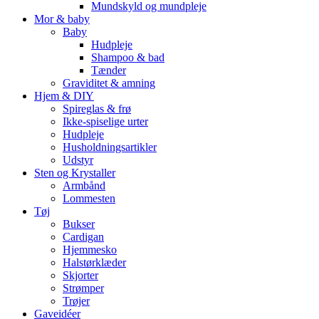
Mundskyld og mundpleje
Mor & baby
Baby
Hudpleje
Shampoo & bad
Tænder
Graviditet & amning
Hjem & DIY
Spireglas & frø
Ikke-spiselige urter
Hudpleje
Husholdningsartikler
Udstyr
Sten og Krystaller
Armbånd
Lommesten
Tøj
Bukser
Cardigan
Hjemmesko
Halstørklæder
Skjorter
Strømper
Trøjer
Gaveidéer