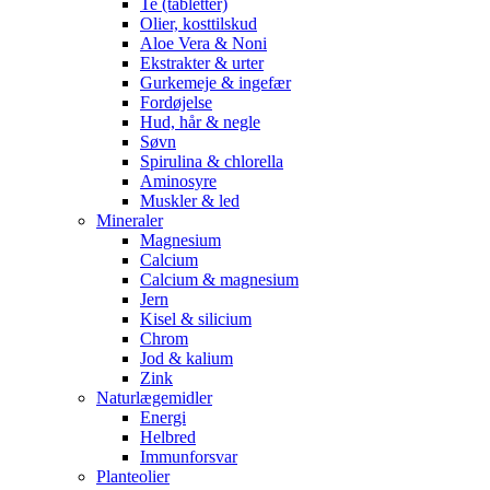
Te (tabletter)
Olier, kosttilskud
Aloe Vera & Noni
Ekstrakter & urter
Gurkemeje & ingefær
Fordøjelse
Hud, hår & negle
Søvn
Spirulina & chlorella
Aminosyre
Muskler & led
Mineraler
Magnesium
Calcium
Calcium & magnesium
Jern
Kisel & silicium
Chrom
Jod & kalium
Zink
Naturlægemidler
Energi
Helbred
Immunforsvar
Planteolier