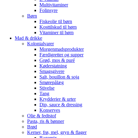
Multivitaminer
Folinsyre
Børn
Fiskeolie til børn
Kosttilskud til børn
Vitaminer til børn
Mad & drikke
Kolonialvarer
Morgenmadsprodukter
Færdigretter og supper
Grød, mos & puré
Køderstatning
Smagsgivere
Salt, bouillon & soja
Smørepålæg
Stivelse
Tang
Krydderier & urter
Dip, sauce & dressing
Konserves
Olie & fedtstof
Pasta, ris & bønner
Brød
Kerner, frø, mel, gryn & flager
Bagemix