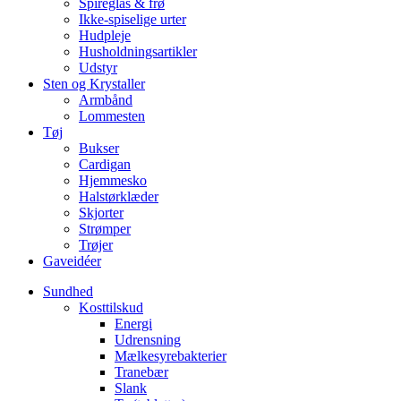
Spireglas & frø
Ikke-spiselige urter
Hudpleje
Husholdningsartikler
Udstyr
Sten og Krystaller
Armbånd
Lommesten
Tøj
Bukser
Cardigan
Hjemmesko
Halstørklæder
Skjorter
Strømper
Trøjer
Gaveidéer
Sundhed
Kosttilskud
Energi
Udrensning
Mælkesyrebakterier
Tranebær
Slank