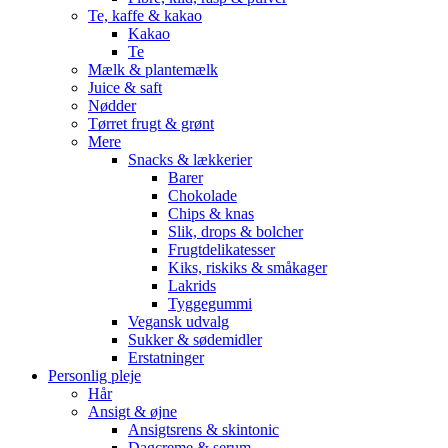
Te, kaffe & kakao
Kakao
Te
Mælk & plantemælk
Juice & saft
Nødder
Tørret frugt & grønt
Mere
Snacks & lækkerier
Barer
Chokolade
Chips & knas
Slik, drops & bolcher
Frugtdelikatesser
Kiks, riskiks & småkager
Lakrids
Tyggegummi
Vegansk udvalg
Sukker & sødemidler
Erstatninger
Personlig pleje
Hår
Ansigt & øjne
Ansigtsrens & skintonic
Dagcreme & serum