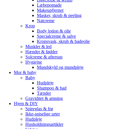
Læbepomade
Makeupfjerner
Masker, skrub & peeling
Natcreme
Krop
Body lotion & olie
Specialcreme & salve
Kropsvask, skrub & badeolie
Muskler & led
Hænder & fødder
Solcreme & aftersun
Hygiejne
Mundskyld og mundpleje
Mor & baby
Baby
Hudpleje
Shampoo & bad
Tænder
Graviditet & amning
Hjem & DIY
Spireglas & frø
Ikke-spiselige urter
Hudpleje
Husholdningsartikler