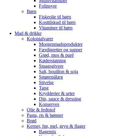
Multivitaminer
Folinsyre
Børn
Fiskeolie til børn
Kosttilskud til børn
Vitaminer til børn
Mad & drikke
Kolonialvarer
Morgenmadsprodukter
Færdigretter og supper
Grød, mos & puré
Køderstatning
Smagsgivere
Salt, bouillon & soja
Smørepålæg
Stivelse
Tang
Krydderier & urter
Dip, sauce & dressing
Konserves
Olie & fedtstof
Pasta, ris & bønner
Brød
Kerner, frø, mel, gryn & flager
Bagemix