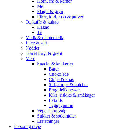
Korn, frø & kerner
Mel
Flager & gryn
Fibre, klid, rasp & pulver
Te, kaffe & kakao
Kakao
Te
Mælk & plantemælk
Juice & saft
Nødder
Tørret frugt & grønt
Mere
Snacks & lækkerier
Barer
Chokolade
Chips & knas
Slik, drops & bolcher
Frugtdelikatesser
Kiks, riskiks & småkager
Lakrids
Tyggegummi
Vegansk udvalg
Sukker & sødemidler
Erstatninger
Personlig pleje