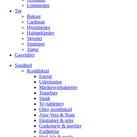
Lommesten
Tøj
Bukser
Cardigan
Hjemmesko
Halstørklæder
Skjorter
Strømper
Trøjer
Gaveidéer
Sundhed
Kosttilskud
Energi
Udrensning
Mælkesyrebakterier
Tranebær
Slank
Te (tabletter)
Olier, kosttilskud
Aloe Vera & Noni
Ekstrakter & urter
Gurkemeje & ingefær
Fordøjelse
Hud, hår & negle