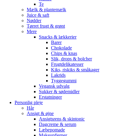
Te
Mælk & plantemælk
Juice & saft
Nødder
Tørret frugt & grønt
Mere
Snacks & lækkerier
Barer
Chokolade
Chips & knas
Slik, drops & bolcher
Frugtdelikatesser
Kiks, riskiks & småkager
Lakrids
Tyggegummi
Vegansk udvalg
Sukker & sødemidler
Erstatninger
Personlig pleje
Hår
Ansigt & øjne
Ansigtsrens & skintonic
Dagcreme & serum
Læbepomade
Makeupfjerner