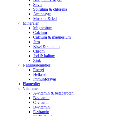
Søvn
Spirulina & chlorella
Aminosyre
Muskler & led
Mineraler
Magnesium
Calcium
Calcium & magnesium
Jern
Kisel & silicium
Chrom
Jod & kalium
Zink
Naturlægemidler
Energi
Helbred
Immunforsvar
Planteolier
Vitaminer
A-vitamin & betacaroten
B-vitamin
C-vitamin
D-vitamin
E-vitamin