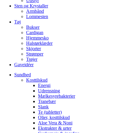
Udstyr
Sten og Krystaller
Armbånd
Lommesten
Tøj
Bukser
Cardigan
Hjemmesko
Halstørklæder
Skjorter
Strømper
Trøjer
Gaveidéer
Sundhed
Kosttilskud
Energi
Udrensning
Mælkesyrebakterier
Tranebær
Slank
Te (tabletter)
Olier, kosttilskud
Aloe Vera & Noni
Ekstrakter & urter