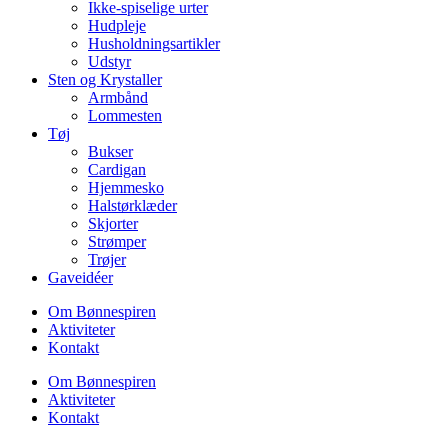
Ikke-spiselige urter
Hudpleje
Husholdningsartikler
Udstyr
Sten og Krystaller
Armbånd
Lommesten
Tøj
Bukser
Cardigan
Hjemmesko
Halstørklæder
Skjorter
Strømper
Trøjer
Gaveidéer
Om Bønnespiren
Aktiviteter
Kontakt
Om Bønnespiren
Aktiviteter
Kontakt