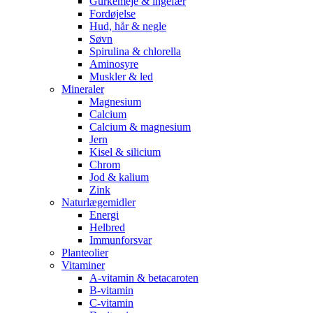
Gurkemeje & ingefær
Fordøjelse
Hud, hår & negle
Søvn
Spirulina & chlorella
Aminosyre
Muskler & led
Mineraler
Magnesium
Calcium
Calcium & magnesium
Jern
Kisel & silicium
Chrom
Jod & kalium
Zink
Naturlægemidler
Energi
Helbred
Immunforsvar
Planteolier
Vitaminer
A-vitamin & betacaroten
B-vitamin
C-vitamin