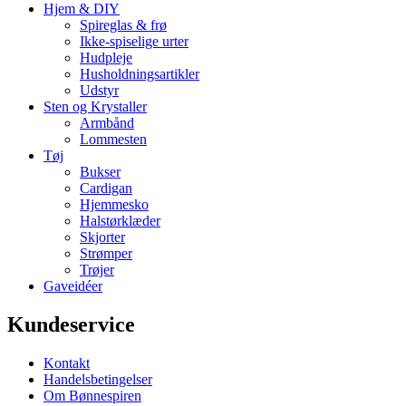
Hjem & DIY
Spireglas & frø
Ikke-spiselige urter
Hudpleje
Husholdningsartikler
Udstyr
Sten og Krystaller
Armbånd
Lommesten
Tøj
Bukser
Cardigan
Hjemmesko
Halstørklæder
Skjorter
Strømper
Trøjer
Gaveidéer
Kundeservice
Kontakt
Handelsbetingelser
Om Bønnespiren