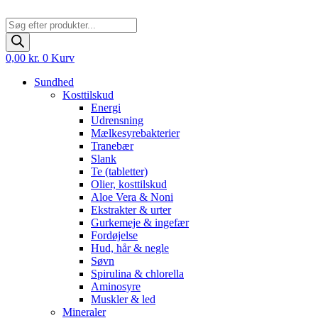
Products
search
0,00
kr.
0
Kurv
Sundhed
Kosttilskud
Energi
Udrensning
Mælkesyrebakterier
Tranebær
Slank
Te (tabletter)
Olier, kosttilskud
Aloe Vera & Noni
Ekstrakter & urter
Gurkemeje & ingefær
Fordøjelse
Hud, hår & negle
Søvn
Spirulina & chlorella
Aminosyre
Muskler & led
Mineraler