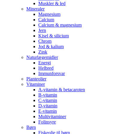
Muskler & led
Mineraler
Magnesium
Calcium
Calcium & magnesium
Jern
Kisel & silicium
Chrom
Jod & kalium
Zink
Naturlægemidler
Energi
Helbred
Immunforsvar
Planteolier
Vitaminer
A-vitamin & betacaroten
B-vitamin
C-vitamin
D-vitamin
E-vitamin
Multivitaminer
Folinsyre
Børn
Fiskeolie til børn