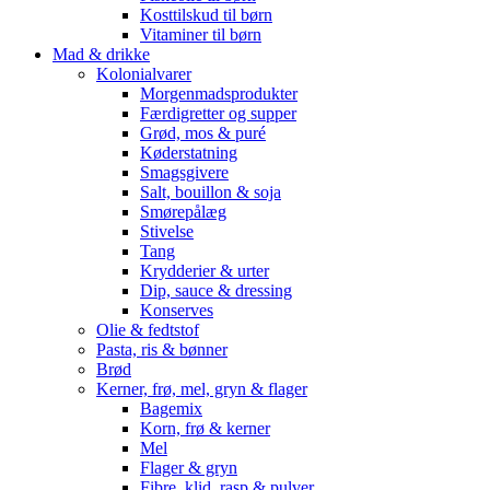
Kosttilskud til børn
Vitaminer til børn
Mad & drikke
Kolonialvarer
Morgenmadsprodukter
Færdigretter og supper
Grød, mos & puré
Køderstatning
Smagsgivere
Salt, bouillon & soja
Smørepålæg
Stivelse
Tang
Krydderier & urter
Dip, sauce & dressing
Konserves
Olie & fedtstof
Pasta, ris & bønner
Brød
Kerner, frø, mel, gryn & flager
Bagemix
Korn, frø & kerner
Mel
Flager & gryn
Fibre, klid, rasp & pulver