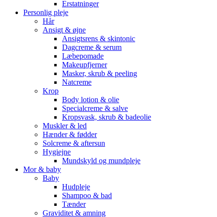
Erstatninger
Personlig pleje
Hår
Ansigt & øjne
Ansigtsrens & skintonic
Dagcreme & serum
Læbepomade
Makeupfjerner
Masker, skrub & peeling
Natcreme
Krop
Body lotion & olie
Specialcreme & salve
Kropsvask, skrub & badeolie
Muskler & led
Hænder & fødder
Solcreme & aftersun
Hygiejne
Mundskyld og mundpleje
Mor & baby
Baby
Hudpleje
Shampoo & bad
Tænder
Graviditet & amning