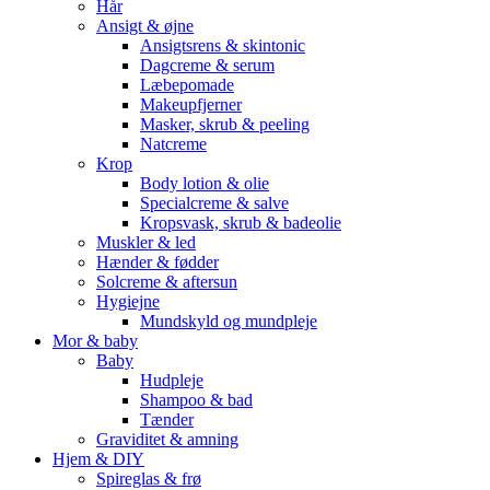
Hår
Ansigt & øjne
Ansigtsrens & skintonic
Dagcreme & serum
Læbepomade
Makeupfjerner
Masker, skrub & peeling
Natcreme
Krop
Body lotion & olie
Specialcreme & salve
Kropsvask, skrub & badeolie
Muskler & led
Hænder & fødder
Solcreme & aftersun
Hygiejne
Mundskyld og mundpleje
Mor & baby
Baby
Hudpleje
Shampoo & bad
Tænder
Graviditet & amning
Hjem & DIY
Spireglas & frø