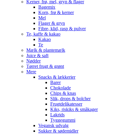
Kerner, frø, mel, gryn & flager
Bagemix
Korn, frø & kerner
Mel
Flager & gryn
Fibre, klid, rasp & pulver
Te, kaffe & kakao
Kakao
Te
Mælk & plantemælk
Juice & saft
Nødder
Tørret frugt & grønt
Mere
Snacks & lækkerier
Barer
Chokolade
Chips & knas
Slik, drops & bolcher
Frugtdelikatesser
Kiks, riskiks & småkager
Lakrids
Tyggegummi
Vegansk udvalg
Sukker & sødemidler