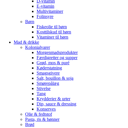
D-vitamin
E-vitamin
Multivitaminer
Folinsyre
Børn
Fiskeolie til børn
Kosttilskud til børn
Vitaminer til børn
Mad & drikke
Kolonialvarer
Morgenmadsprodukter
Færdigretter og supper
Grød, mos & puré
Køderstatning
Smagsgivere
Salt, bouillon & soja
Smørepålæg
Stivelse
Tang
Krydderier & urter
Dip, sauce & dressing
Konserves
Olie & fedtstof
Pasta, ris & bønner
Brød