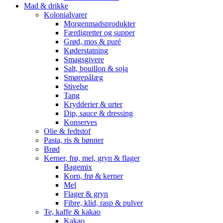
Mad & drikke
Kolonialvarer
Morgenmadsprodukter
Færdigretter og supper
Grød, mos & puré
Køderstatning
Smagsgivere
Salt, bouillon & soja
Smørepålæg
Stivelse
Tang
Krydderier & urter
Dip, sauce & dressing
Konserves
Olie & fedtstof
Pasta, ris & bønner
Brød
Kerner, frø, mel, gryn & flager
Bagemix
Korn, frø & kerner
Mel
Flager & gryn
Fibre, klid, rasp & pulver
Te, kaffe & kakao
Kakao