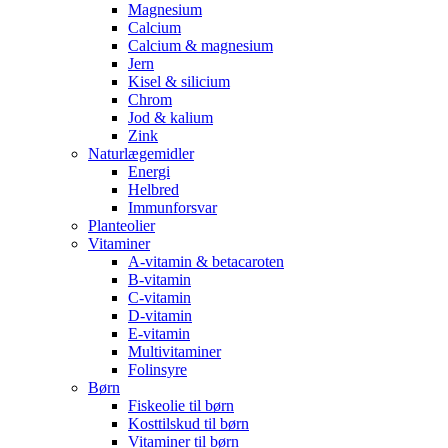
Magnesium
Calcium
Calcium & magnesium
Jern
Kisel & silicium
Chrom
Jod & kalium
Zink
Naturlægemidler
Energi
Helbred
Immunforsvar
Planteolier
Vitaminer
A-vitamin & betacaroten
B-vitamin
C-vitamin
D-vitamin
E-vitamin
Multivitaminer
Folinsyre
Børn
Fiskeolie til børn
Kosttilskud til børn
Vitaminer til børn