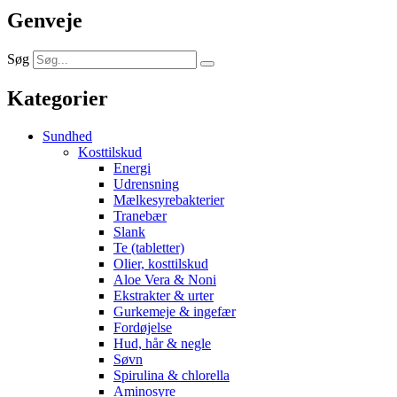
Genveje
Søg
Kategorier
Sundhed
Kosttilskud
Energi
Udrensning
Mælkesyrebakterier
Tranebær
Slank
Te (tabletter)
Olier, kosttilskud
Aloe Vera & Noni
Ekstrakter & urter
Gurkemeje & ingefær
Fordøjelse
Hud, hår & negle
Søvn
Spirulina & chlorella
Aminosyre