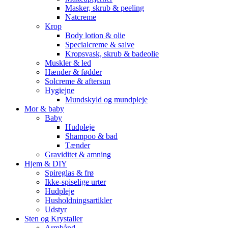
Masker, skrub & peeling
Natcreme
Krop
Body lotion & olie
Specialcreme & salve
Kropsvask, skrub & badeolie
Muskler & led
Hænder & fødder
Solcreme & aftersun
Hygiejne
Mundskyld og mundpleje
Mor & baby
Baby
Hudpleje
Shampoo & bad
Tænder
Graviditet & amning
Hjem & DIY
Spireglas & frø
Ikke-spiselige urter
Hudpleje
Husholdningsartikler
Udstyr
Sten og Krystaller
Armbånd