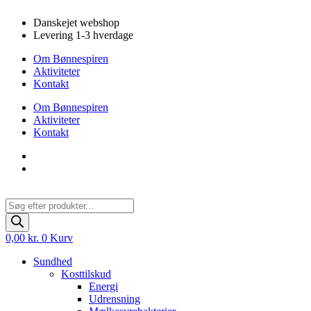
Videre
Danskejet webshop
til
Levering 1-3 hverdage
indhold
Om Bønnespiren
Aktiviteter
Kontakt
Om Bønnespiren
Aktiviteter
Kontakt
Products
search
0,00
kr.
0
Kurv
Sundhed
Kosttilskud
Energi
Udrensning