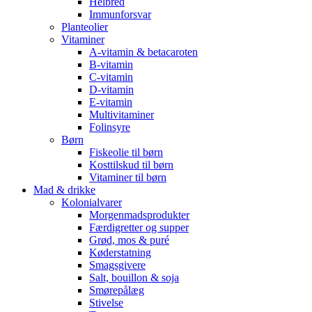
Helbred
Immunforsvar
Planteolier
Vitaminer
A-vitamin & betacaroten
B-vitamin
C-vitamin
D-vitamin
E-vitamin
Multivitaminer
Folinsyre
Børn
Fiskeolie til børn
Kosttilskud til børn
Vitaminer til børn
Mad & drikke
Kolonialvarer
Morgenmadsprodukter
Færdigretter og supper
Grød, mos & puré
Køderstatning
Smagsgivere
Salt, bouillon & soja
Smørepålæg
Stivelse