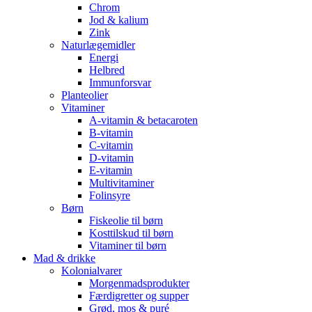
Chrom
Jod & kalium
Zink
Naturlægemidler
Energi
Helbred
Immunforsvar
Planteolier
Vitaminer
A-vitamin & betacaroten
B-vitamin
C-vitamin
D-vitamin
E-vitamin
Multivitaminer
Folinsyre
Børn
Fiskeolie til børn
Kosttilskud til børn
Vitaminer til børn
Mad & drikke
Kolonialvarer
Morgenmadsprodukter
Færdigretter og supper
Grød, mos & puré