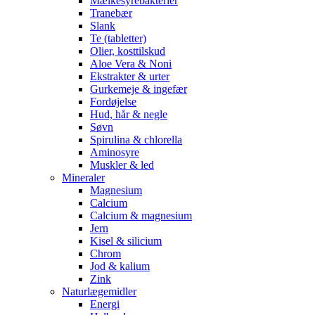
Mælkesyrebakterier
Tranebær
Slank
Te (tabletter)
Olier, kosttilskud
Aloe Vera & Noni
Ekstrakter & urter
Gurkemeje & ingefær
Fordøjelse
Hud, hår & negle
Søvn
Spirulina & chlorella
Aminosyre
Muskler & led
Mineraler
Magnesium
Calcium
Calcium & magnesium
Jern
Kisel & silicium
Chrom
Jod & kalium
Zink
Naturlægemidler
Energi