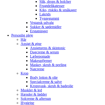
Slik, drops & bolcher
Frugtdelikatesser
Kiks, riskiks & småkager
Lakrids
Tyggegummi
Vegansk udvalg
Sukker & sødemidler
Erstatninger
Personlig pleje
Hår
Ansigt & øjne
Ansigtsrens & skintonic
Dagcreme & serum
Læbepomade
Makeupfjerner
Masker, skrub & peeling
Natcreme
Krop
Body lotion & olie
Specialcreme & salve
Kropsvask, skrub & badeolie
Muskler & led
Hænder & fødder
Solcreme & aftersun
Hygiejne