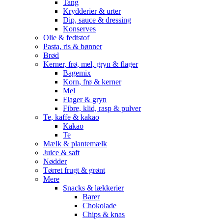
Tang
Krydderier & urter
Dip, sauce & dressing
Konserves
Olie & fedtstof
Pasta, ris & bønner
Brød
Kerner, frø, mel, gryn & flager
Bagemix
Korn, frø & kerner
Mel
Flager & gryn
Fibre, klid, rasp & pulver
Te, kaffe & kakao
Kakao
Te
Mælk & plantemælk
Juice & saft
Nødder
Tørret frugt & grønt
Mere
Snacks & lækkerier
Barer
Chokolade
Chips & knas