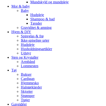
Mundskyld og mundpleje
Mor & baby
Baby
Hudpleje
Shampoo & bad
Tænder
Graviditet & amning
Hjem & DIY
Spireglas & frø
Ikke-spiselige urter
Hudpleje
Husholdningsartikler
Udstyr
Sten og Krystaller
Armbånd
Lommesten
Tøj
Bukser
Cardigan
Hjemmesko
Halstørklæder
Skjorter
Strømper
Trøjer
Gaveidéer