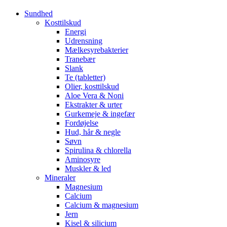
Sundhed
Kosttilskud
Energi
Udrensning
Mælkesyrebakterier
Tranebær
Slank
Te (tabletter)
Olier, kosttilskud
Aloe Vera & Noni
Ekstrakter & urter
Gurkemeje & ingefær
Fordøjelse
Hud, hår & negle
Søvn
Spirulina & chlorella
Aminosyre
Muskler & led
Mineraler
Magnesium
Calcium
Calcium & magnesium
Jern
Kisel & silicium