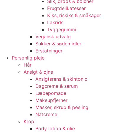
Slik, drops & bolcher
Frugtdelikatesser
Kiks, riskiks & småkager
Lakrids
Tyggegummi
Vegansk udvalg
Sukker & sødemidler
Erstatninger
Personlig pleje
Hår
Ansigt & øjne
Ansigtsrens & skintonic
Dagcreme & serum
Læbepomade
Makeupfjerner
Masker, skrub & peeling
Natcreme
Krop
Body lotion & olie