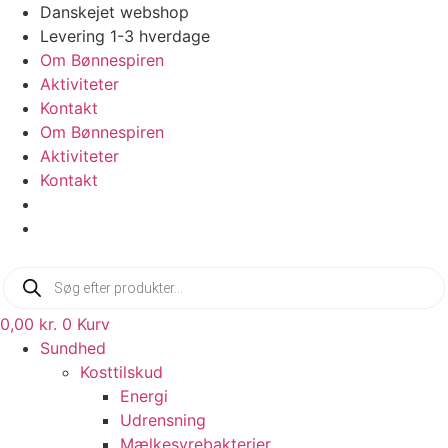
Videre
Danskejet webshop
til
Levering 1-3 hverdage
indhold
Om Bønnespiren
Aktiviteter
Kontakt
Om Bønnespiren
Aktiviteter
Kontakt
Products
search
0,00
kr.
0
Kurv
Sundhed
Kosttilskud
Energi
Udrensning
Mælkesyrebakterier