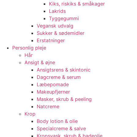
Kiks, riskiks & småkager
Lakrids
Tyggegummi
Vegansk udvalg
Sukker & sødemidler
Erstatninger
Personlig pleje
Hår
Ansigt & øjne
Ansigtsrens & skintonic
Dagcreme & serum
Læbepomade
Makeupfjerner
Masker, skrub & peeling
Natcreme
Krop
Body lotion & olie
Specialcreme & salve
Kropsvask, skrub & badeolie