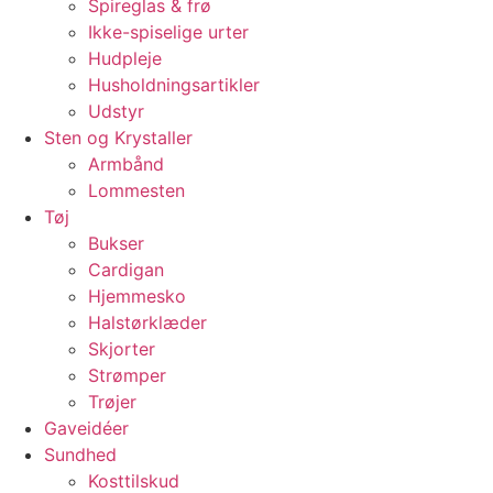
Spireglas & frø
Ikke-spiselige urter
Hudpleje
Husholdningsartikler
Udstyr
Sten og Krystaller
Armbånd
Lommesten
Tøj
Bukser
Cardigan
Hjemmesko
Halstørklæder
Skjorter
Strømper
Trøjer
Gaveidéer
Sundhed
Kosttilskud