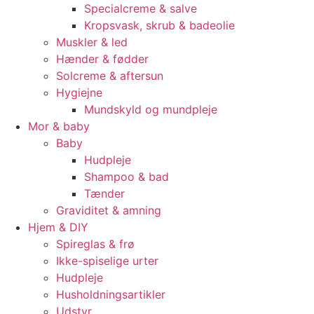
Specialcreme & salve
Kropsvask, skrub & badeolie
Muskler & led
Hænder & fødder
Solcreme & aftersun
Hygiejne
Mundskyld og mundpleje
Mor & baby
Baby
Hudpleje
Shampoo & bad
Tænder
Graviditet & amning
Hjem & DIY
Spireglas & frø
Ikke-spiselige urter
Hudpleje
Husholdningsartikler
Udstyr