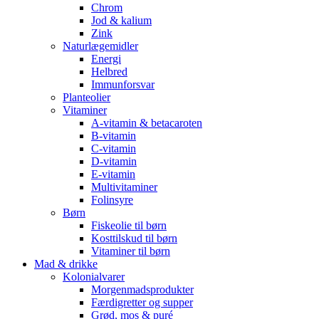
Chrom
Jod & kalium
Zink
Naturlægemidler
Energi
Helbred
Immunforsvar
Planteolier
Vitaminer
A-vitamin & betacaroten
B-vitamin
C-vitamin
D-vitamin
E-vitamin
Multivitaminer
Folinsyre
Børn
Fiskeolie til børn
Kosttilskud til børn
Vitaminer til børn
Mad & drikke
Kolonialvarer
Morgenmadsprodukter
Færdigretter og supper
Grød, mos & puré