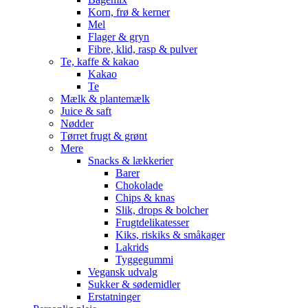
Korn, frø & kerner
Mel
Flager & gryn
Fibre, klid, rasp & pulver
Te, kaffe & kakao
Kakao
Te
Mælk & plantemælk
Juice & saft
Nødder
Tørret frugt & grønt
Mere
Snacks & lækkerier
Barer
Chokolade
Chips & knas
Slik, drops & bolcher
Frugtdelikatesser
Kiks, riskiks & småkager
Lakrids
Tyggegummi
Vegansk udvalg
Sukker & sødemidler
Erstatninger