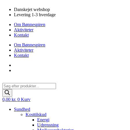
Videre
Danskejet webshop
til
Levering 1-3 hverdage
indhold
Om Bønnespiren
Aktiviteter
Kontakt
Om Bønnespiren
Aktiviteter
Kontakt
Products
search
0,00
kr.
0
Kurv
Sundhed
Kosttilskud
Energi
Udrensning