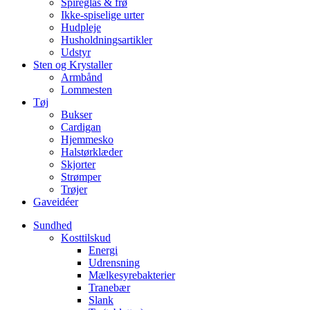
Spireglas & frø
Ikke-spiselige urter
Hudpleje
Husholdningsartikler
Udstyr
Sten og Krystaller
Armbånd
Lommesten
Tøj
Bukser
Cardigan
Hjemmesko
Halstørklæder
Skjorter
Strømper
Trøjer
Gaveidéer
Sundhed
Kosttilskud
Energi
Udrensning
Mælkesyrebakterier
Tranebær
Slank