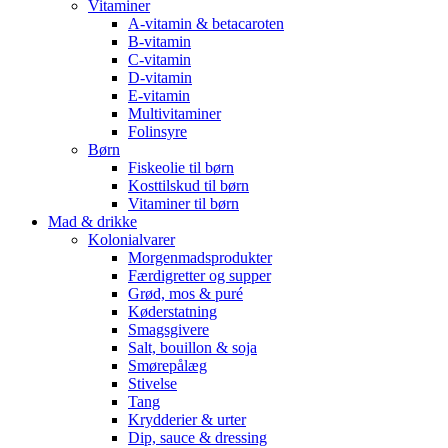
Vitaminer
A-vitamin & betacaroten
B-vitamin
C-vitamin
D-vitamin
E-vitamin
Multivitaminer
Folinsyre
Børn
Fiskeolie til børn
Kosttilskud til børn
Vitaminer til børn
Mad & drikke
Kolonialvarer
Morgenmadsprodukter
Færdigretter og supper
Grød, mos & puré
Køderstatning
Smagsgivere
Salt, bouillon & soja
Smørepålæg
Stivelse
Tang
Krydderier & urter
Dip, sauce & dressing