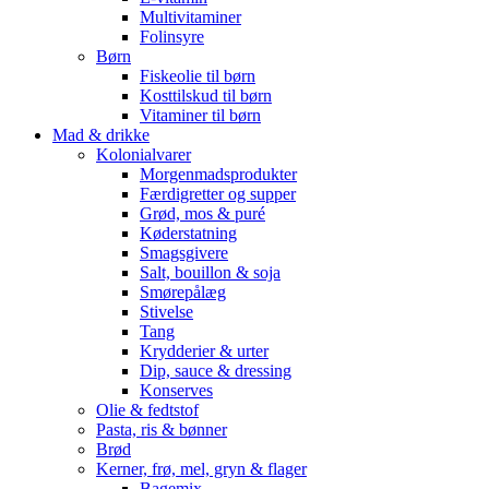
Multivitaminer
Folinsyre
Børn
Fiskeolie til børn
Kosttilskud til børn
Vitaminer til børn
Mad & drikke
Kolonialvarer
Morgenmadsprodukter
Færdigretter og supper
Grød, mos & puré
Køderstatning
Smagsgivere
Salt, bouillon & soja
Smørepålæg
Stivelse
Tang
Krydderier & urter
Dip, sauce & dressing
Konserves
Olie & fedtstof
Pasta, ris & bønner
Brød
Kerner, frø, mel, gryn & flager
Bagemix