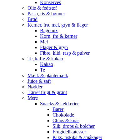
Konserves
Olie & fedtstof
Pasta, ris & bønner
Brød
Kerner, frø, mel, gryn & flager
Bagemix
Korn, frø & kerner
Mel
Flager & gryn
Fibre, klid, rasp & pulver
Te, kaffe & kakao
Kakao
Te
Mælk & plantemælk
Juice & saft
Nødder
Tørret frugt & grønt
Mere
Snacks & lækkerier
Barer
Chokolade
Chips & knas
Slik, drops & bolcher
Frugtdelikatesser
Kiks, riskiks & småkager