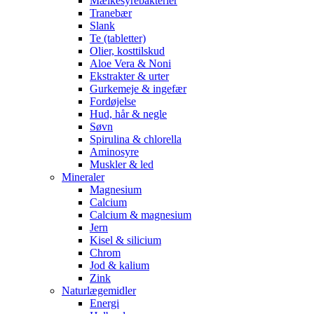
Mælkesyrebakterier
Tranebær
Slank
Te (tabletter)
Olier, kosttilskud
Aloe Vera & Noni
Ekstrakter & urter
Gurkemeje & ingefær
Fordøjelse
Hud, hår & negle
Søvn
Spirulina & chlorella
Aminosyre
Muskler & led
Mineraler
Magnesium
Calcium
Calcium & magnesium
Jern
Kisel & silicium
Chrom
Jod & kalium
Zink
Naturlægemidler
Energi