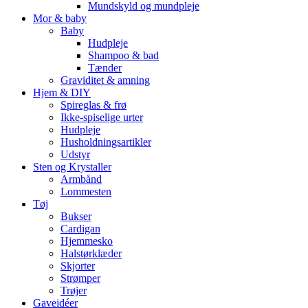
Mundskyld og mundpleje
Mor & baby
Baby
Hudpleje
Shampoo & bad
Tænder
Graviditet & amning
Hjem & DIY
Spireglas & frø
Ikke-spiselige urter
Hudpleje
Husholdningsartikler
Udstyr
Sten og Krystaller
Armbånd
Lommesten
Tøj
Bukser
Cardigan
Hjemmesko
Halstørklæder
Skjorter
Strømper
Trøjer
Gaveidéer