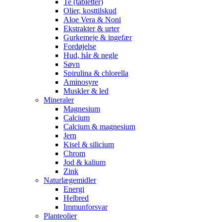
Te (tabletter)
Olier, kosttilskud
Aloe Vera & Noni
Ekstrakter & urter
Gurkemeje & ingefær
Fordøjelse
Hud, hår & negle
Søvn
Spirulina & chlorella
Aminosyre
Muskler & led
Mineraler
Magnesium
Calcium
Calcium & magnesium
Jern
Kisel & silicium
Chrom
Jod & kalium
Zink
Naturlægemidler
Energi
Helbred
Immunforsvar
Planteolier