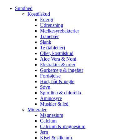
Sundhed
Kosttilskud
Energi
Udrensning
Mælkesyrebakterier
Tranebær
Slank
Te (tabletter)
Olier, kosttilskud
Aloe Vera & Noni
Ekstrakter & urter
Gurkemeje & ingefær
Fordøjelse
Hud, hår & negle
Søvn
Spirulina & chlorella
Aminosyre
Muskler & led
Mineraler
Magnesium
Calcium
Calcium & magnesium
Jern
Kisel & silicium