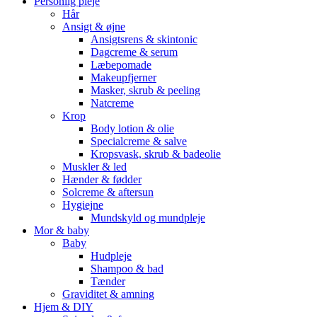
Personlig pleje
Hår
Ansigt & øjne
Ansigtsrens & skintonic
Dagcreme & serum
Læbepomade
Makeupfjerner
Masker, skrub & peeling
Natcreme
Krop
Body lotion & olie
Specialcreme & salve
Kropsvask, skrub & badeolie
Muskler & led
Hænder & fødder
Solcreme & aftersun
Hygiejne
Mundskyld og mundpleje
Mor & baby
Baby
Hudpleje
Shampoo & bad
Tænder
Graviditet & amning
Hjem & DIY