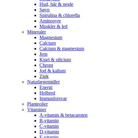
Hud, hår & negle
Søvn
Spirulina & chlorella
Aminosyre
Muskler & led
Mineraler
Magnesium
Calcium
Calcium & magnesium
Jern
Kisel & silicium
Chrom
Jod & kalium
Zink
Naturlægemidler
Energi
Helbred
Immunforsvar
Planteolier
Vitaminer
A-vitamin & betacaroten
B-vitamin
C-vitamin
D-vitamin
E-vitamin