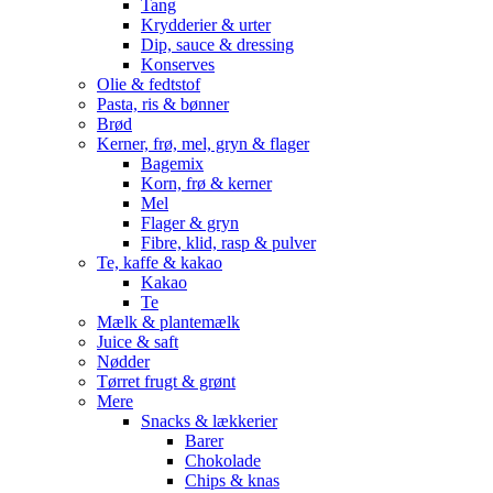
Tang
Krydderier & urter
Dip, sauce & dressing
Konserves
Olie & fedtstof
Pasta, ris & bønner
Brød
Kerner, frø, mel, gryn & flager
Bagemix
Korn, frø & kerner
Mel
Flager & gryn
Fibre, klid, rasp & pulver
Te, kaffe & kakao
Kakao
Te
Mælk & plantemælk
Juice & saft
Nødder
Tørret frugt & grønt
Mere
Snacks & lækkerier
Barer
Chokolade
Chips & knas