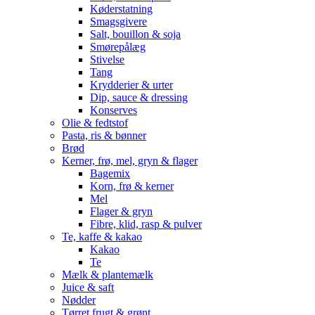
Køderstatning
Smagsgivere
Salt, bouillon & soja
Smørepålæg
Stivelse
Tang
Krydderier & urter
Dip, sauce & dressing
Konserves
Olie & fedtstof
Pasta, ris & bønner
Brød
Kerner, frø, mel, gryn & flager
Bagemix
Korn, frø & kerner
Mel
Flager & gryn
Fibre, klid, rasp & pulver
Te, kaffe & kakao
Kakao
Te
Mælk & plantemælk
Juice & saft
Nødder
Tørret frugt & grønt