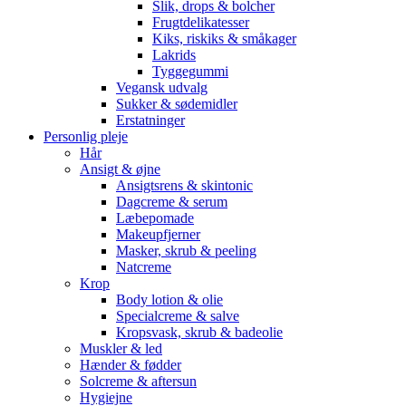
Slik, drops & bolcher
Frugtdelikatesser
Kiks, riskiks & småkager
Lakrids
Tyggegummi
Vegansk udvalg
Sukker & sødemidler
Erstatninger
Personlig pleje
Hår
Ansigt & øjne
Ansigtsrens & skintonic
Dagcreme & serum
Læbepomade
Makeupfjerner
Masker, skrub & peeling
Natcreme
Krop
Body lotion & olie
Specialcreme & salve
Kropsvask, skrub & badeolie
Muskler & led
Hænder & fødder
Solcreme & aftersun
Hygiejne