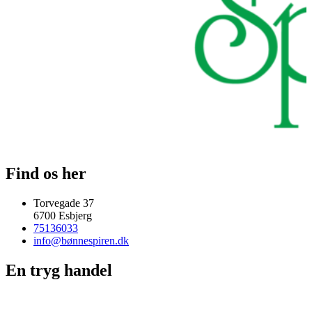
Find os her
Torvegade 37
6700 Esbjerg
75136033
info@bønnespiren.dk
En tryg handel