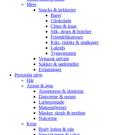
Mere
Snacks & lækkerier
Barer
Chokolade
Chips & knas
Slik, drops & bolcher
Frugtdelikatesser
Kiks, riskiks & småkager
Lakrids
Tyggegummi
Vegansk udvalg
Sukker & sødemidler
Erstatninger
Personlig pleje
Hår
Ansigt & øjne
Ansigtsrens & skintonic
Dagcreme & serum
Læbepomade
Makeupfjerner
Masker, skrub & peeling
Natcreme
Krop
Body lotion & olie
Specialcreme & salve