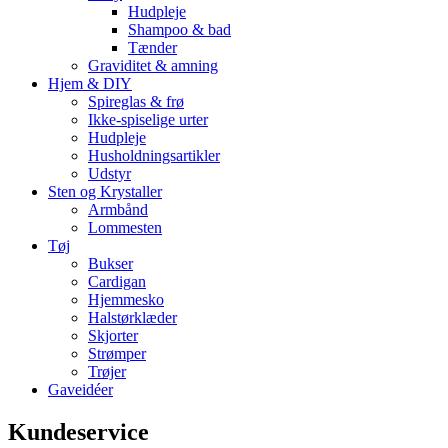
Hudpleje
Shampoo & bad
Tænder
Graviditet & amning
Hjem & DIY
Spireglas & frø
Ikke-spiselige urter
Hudpleje
Husholdningsartikler
Udstyr
Sten og Krystaller
Armbånd
Lommesten
Tøj
Bukser
Cardigan
Hjemmesko
Halstørklæder
Skjorter
Strømper
Trøjer
Gaveidéer
Kundeservice