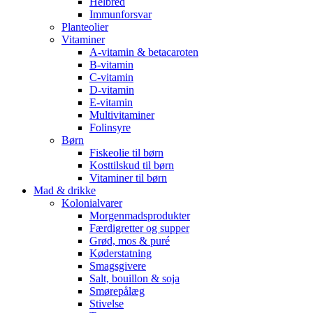
Helbred
Immunforsvar
Planteolier
Vitaminer
A-vitamin & betacaroten
B-vitamin
C-vitamin
D-vitamin
E-vitamin
Multivitaminer
Folinsyre
Børn
Fiskeolie til børn
Kosttilskud til børn
Vitaminer til børn
Mad & drikke
Kolonialvarer
Morgenmadsprodukter
Færdigretter og supper
Grød, mos & puré
Køderstatning
Smagsgivere
Salt, bouillon & soja
Smørepålæg
Stivelse