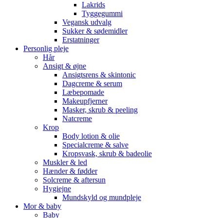
Lakrids
Tyggegummi
Vegansk udvalg
Sukker & sødemidler
Erstatninger
Personlig pleje
Hår
Ansigt & øjne
Ansigtsrens & skintonic
Dagcreme & serum
Læbepomade
Makeupfjerner
Masker, skrub & peeling
Natcreme
Krop
Body lotion & olie
Specialcreme & salve
Kropsvask, skrub & badeolie
Muskler & led
Hænder & fødder
Solcreme & aftersun
Hygiejne
Mundskyld og mundpleje
Mor & baby
Baby