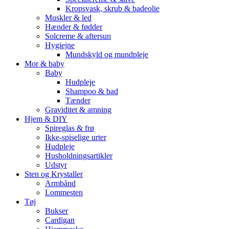
Kropsvask, skrub & badeolie
Muskler & led
Hænder & fødder
Solcreme & aftersun
Hygiejne
Mundskyld og mundpleje
Mor & baby
Baby
Hudpleje
Shampoo & bad
Tænder
Graviditet & amning
Hjem & DIY
Spireglas & frø
Ikke-spiselige urter
Hudpleje
Husholdningsartikler
Udstyr
Sten og Krystaller
Armbånd
Lommesten
Tøj
Bukser
Cardigan