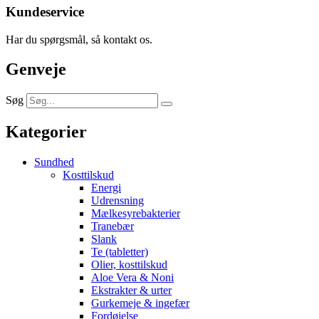
Kundeservice
Har du spørgsmål, så kontakt os.
Genveje
Søg
Kategorier
Sundhed
Kosttilskud
Energi
Udrensning
Mælkesyrebakterier
Tranebær
Slank
Te (tabletter)
Olier, kosttilskud
Aloe Vera & Noni
Ekstrakter & urter
Gurkemeje & ingefær
Fordøjelse