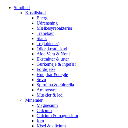
Sundhed
Kosttilskud
Energi
Udrensning
Mælkesyrebakterier
Tranebær
Slank
Te (tabletter)
Olier, kosttilskud
Aloe Vera & Noni
Ekstrakter & urter
Gurkemeje & ingefær
Fordøjelse
Hud, hår & negle
Søvn
Spirulina & chlorella
Aminosyre
Muskler & led
Mineraler
Magnesium
Calcium
Calcium & magnesium
Jern
Kisel & silicium