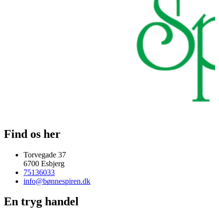
Find os her
Torvegade 37
6700 Esbjerg
75136033
info@bønnespiren.dk
En tryg handel