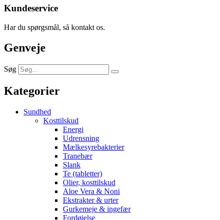
Kundeservice
Har du spørgsmål, så kontakt os.
Genveje
Søg
Kategorier
Sundhed
Kosttilskud
Energi
Udrensning
Mælkesyrebakterier
Tranebær
Slank
Te (tabletter)
Olier, kosttilskud
Aloe Vera & Noni
Ekstrakter & urter
Gurkemeje & ingefær
Fordøjelse