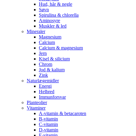
Hud, hår & negle
Søvn
Spirulina & chlorella
Aminosyre
Muskler & led
Mineraler
Magnesium
Calcium
Calcium & magnesium
Jern
Kisel & silicium
Chrom
Jod & kalium
Zink
Naturlægemidler
Energi
Helbred
Immunforsvar
Planteolier
Vitaminer
A-vitamin & betacaroten
B-vitamin
C-vitamin
D-vitamin
E-vitamin