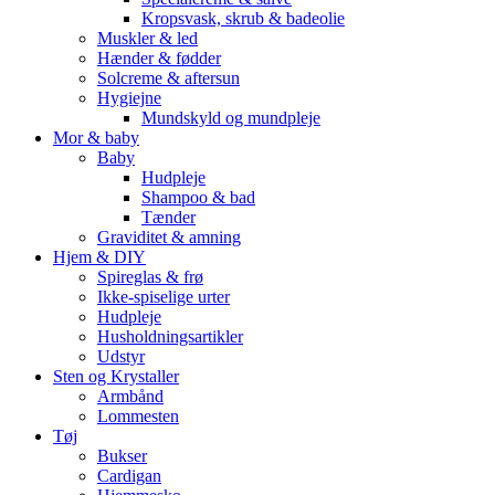
Kropsvask, skrub & badeolie
Muskler & led
Hænder & fødder
Solcreme & aftersun
Hygiejne
Mundskyld og mundpleje
Mor & baby
Baby
Hudpleje
Shampoo & bad
Tænder
Graviditet & amning
Hjem & DIY
Spireglas & frø
Ikke-spiselige urter
Hudpleje
Husholdningsartikler
Udstyr
Sten og Krystaller
Armbånd
Lommesten
Tøj
Bukser
Cardigan