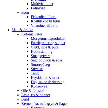
Multivitaminer
Folinsyre
Børn
Fiskeolie til børn
Kosttilskud til børn
Vitaminer til børn
Mad & drikke
Kolonialvarer
Morgenmadsprodukter
Færdigretter og supper
Grød, mos & puré
Køderstatning
Smagsgivere
Salt, bouillon & soja
Smørepålæg
Stivelse
Tang
Krydderier & urter
Dip, sauce & dressing
Konserves
Olie & fedtstof
Pasta, ris & bønner
Brød
Kerner, frø, mel, gryn & flager
Bagemix