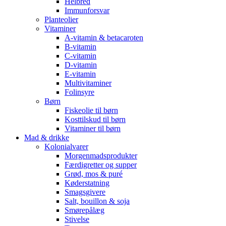
Helbred
Immunforsvar
Planteolier
Vitaminer
A-vitamin & betacaroten
B-vitamin
C-vitamin
D-vitamin
E-vitamin
Multivitaminer
Folinsyre
Børn
Fiskeolie til børn
Kosttilskud til børn
Vitaminer til børn
Mad & drikke
Kolonialvarer
Morgenmadsprodukter
Færdigretter og supper
Grød, mos & puré
Køderstatning
Smagsgivere
Salt, bouillon & soja
Smørepålæg
Stivelse