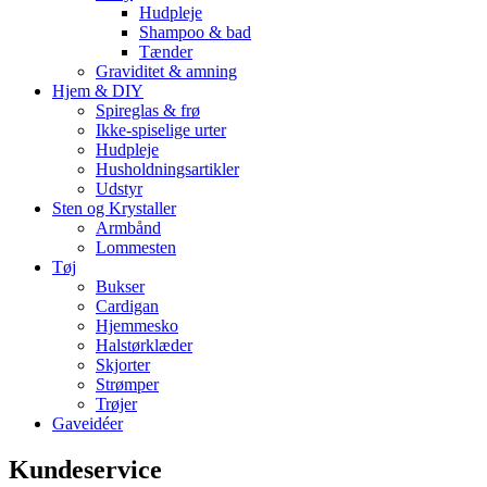
Hudpleje
Shampoo & bad
Tænder
Graviditet & amning
Hjem & DIY
Spireglas & frø
Ikke-spiselige urter
Hudpleje
Husholdningsartikler
Udstyr
Sten og Krystaller
Armbånd
Lommesten
Tøj
Bukser
Cardigan
Hjemmesko
Halstørklæder
Skjorter
Strømper
Trøjer
Gaveidéer
Kundeservice