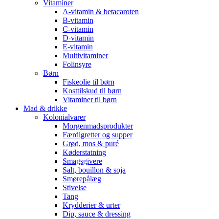
Vitaminer
A-vitamin & betacaroten
B-vitamin
C-vitamin
D-vitamin
E-vitamin
Multivitaminer
Folinsyre
Børn
Fiskeolie til børn
Kosttilskud til børn
Vitaminer til børn
Mad & drikke
Kolonialvarer
Morgenmadsprodukter
Færdigretter og supper
Grød, mos & puré
Køderstatning
Smagsgivere
Salt, bouillon & soja
Smørepålæg
Stivelse
Tang
Krydderier & urter
Dip, sauce & dressing