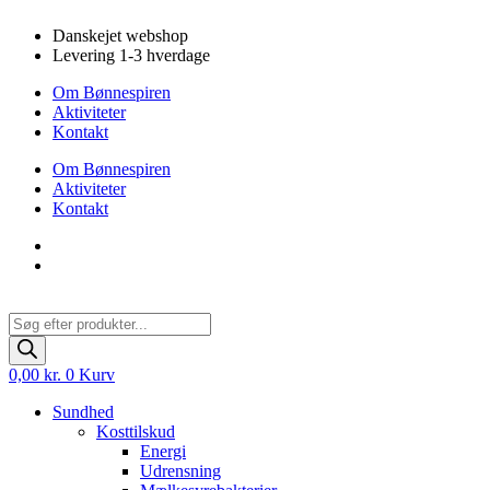
Videre
Danskejet webshop
til
Levering 1-3 hverdage
indhold
Om Bønnespiren
Aktiviteter
Kontakt
Om Bønnespiren
Aktiviteter
Kontakt
Products
search
0,00
kr.
0
Kurv
Sundhed
Kosttilskud
Energi
Udrensning