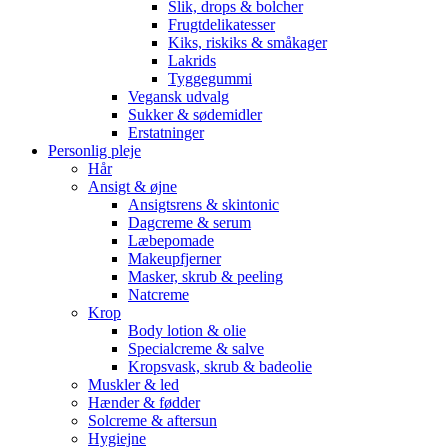
Slik, drops & bolcher
Frugtdelikatesser
Kiks, riskiks & småkager
Lakrids
Tyggegummi
Vegansk udvalg
Sukker & sødemidler
Erstatninger
Personlig pleje
Hår
Ansigt & øjne
Ansigtsrens & skintonic
Dagcreme & serum
Læbepomade
Makeupfjerner
Masker, skrub & peeling
Natcreme
Krop
Body lotion & olie
Specialcreme & salve
Kropsvask, skrub & badeolie
Muskler & led
Hænder & fødder
Solcreme & aftersun
Hygiejne