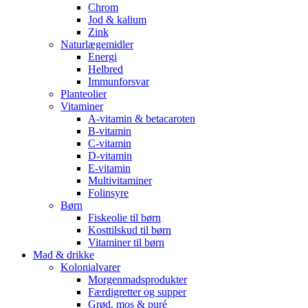
Chrom
Jod & kalium
Zink
Naturlægemidler
Energi
Helbred
Immunforsvar
Planteolier
Vitaminer
A-vitamin & betacaroten
B-vitamin
C-vitamin
D-vitamin
E-vitamin
Multivitaminer
Folinsyre
Børn
Fiskeolie til børn
Kosttilskud til børn
Vitaminer til børn
Mad & drikke
Kolonialvarer
Morgenmadsprodukter
Færdigretter og supper
Grød, mos & puré