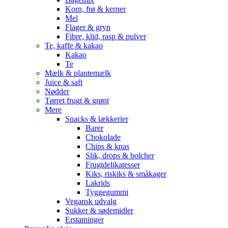
Korn, frø & kerner
Mel
Flager & gryn
Fibre, klid, rasp & pulver
Te, kaffe & kakao
Kakao
Te
Mælk & plantemælk
Juice & saft
Nødder
Tørret frugt & grønt
Mere
Snacks & lækkerier
Barer
Chokolade
Chips & knas
Slik, drops & bolcher
Frugtdelikatesser
Kiks, riskiks & småkager
Lakrids
Tyggegummi
Vegansk udvalg
Sukker & sødemidler
Erstatninger