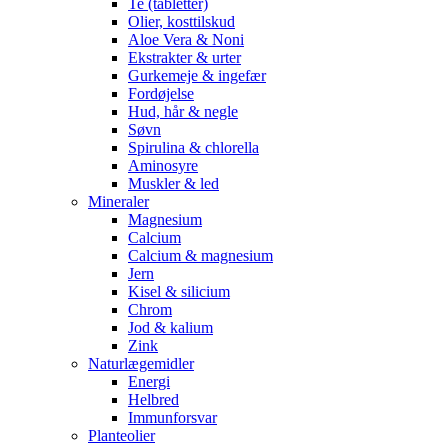
Te (tabletter)
Olier, kosttilskud
Aloe Vera & Noni
Ekstrakter & urter
Gurkemeje & ingefær
Fordøjelse
Hud, hår & negle
Søvn
Spirulina & chlorella
Aminosyre
Muskler & led
Mineraler
Magnesium
Calcium
Calcium & magnesium
Jern
Kisel & silicium
Chrom
Jod & kalium
Zink
Naturlægemidler
Energi
Helbred
Immunforsvar
Planteolier