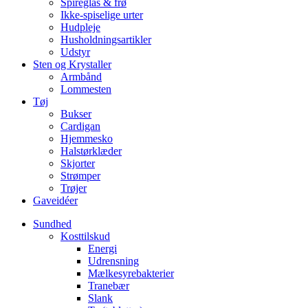
Spireglas & frø
Ikke-spiselige urter
Hudpleje
Husholdningsartikler
Udstyr
Sten og Krystaller
Armbånd
Lommesten
Tøj
Bukser
Cardigan
Hjemmesko
Halstørklæder
Skjorter
Strømper
Trøjer
Gaveidéer
Sundhed
Kosttilskud
Energi
Udrensning
Mælkesyrebakterier
Tranebær
Slank