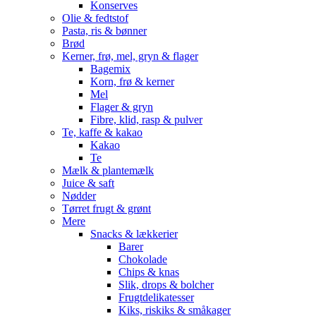
Konserves
Olie & fedtstof
Pasta, ris & bønner
Brød
Kerner, frø, mel, gryn & flager
Bagemix
Korn, frø & kerner
Mel
Flager & gryn
Fibre, klid, rasp & pulver
Te, kaffe & kakao
Kakao
Te
Mælk & plantemælk
Juice & saft
Nødder
Tørret frugt & grønt
Mere
Snacks & lækkerier
Barer
Chokolade
Chips & knas
Slik, drops & bolcher
Frugtdelikatesser
Kiks, riskiks & småkager