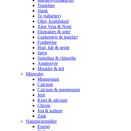
Mælkesyrebakterier
Tranebær
Slank
Te (tabletter)
Olier, kosttilskud
Aloe Vera & Noni
Ekstrakter & urter
Gurkemeje & ingefær
Fordøjelse
Hud, hår & negle
Søvn
Spirulina & chlorella
Aminosyre
Muskler & led
Mineraler
Magnesium
Calcium
Calcium & magnesium
Jern
Kisel & silicium
Chrom
Jod & kalium
Zink
Naturlægemidler
Energi