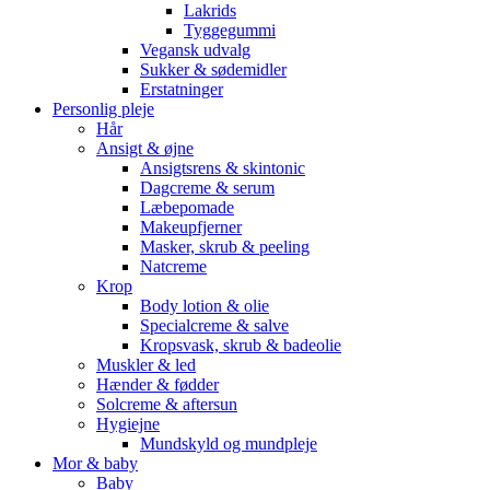
Lakrids
Tyggegummi
Vegansk udvalg
Sukker & sødemidler
Erstatninger
Personlig pleje
Hår
Ansigt & øjne
Ansigtsrens & skintonic
Dagcreme & serum
Læbepomade
Makeupfjerner
Masker, skrub & peeling
Natcreme
Krop
Body lotion & olie
Specialcreme & salve
Kropsvask, skrub & badeolie
Muskler & led
Hænder & fødder
Solcreme & aftersun
Hygiejne
Mundskyld og mundpleje
Mor & baby
Baby