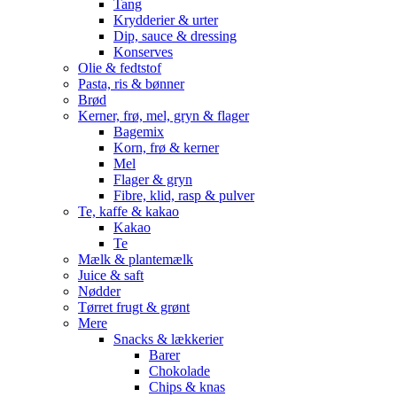
Tang
Krydderier & urter
Dip, sauce & dressing
Konserves
Olie & fedtstof
Pasta, ris & bønner
Brød
Kerner, frø, mel, gryn & flager
Bagemix
Korn, frø & kerner
Mel
Flager & gryn
Fibre, klid, rasp & pulver
Te, kaffe & kakao
Kakao
Te
Mælk & plantemælk
Juice & saft
Nødder
Tørret frugt & grønt
Mere
Snacks & lækkerier
Barer
Chokolade
Chips & knas