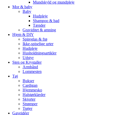
Mundskyld og mundpleje
Mor & baby
Baby
Hudpleje
Shampoo & bad
Tænder
Graviditet & amning
Hjem & DIY
Spireglas & frø
Ikke-spiselige urter
Hudpleje
Husholdningsartikler
Udstyr
Sten og Krystaller
Armbånd
Lommesten
Tøj
Bukser
Cardigan
Hjemmesko
Halstørklæder
Skjorter
Strømper
Trøjer
Gaveidéer