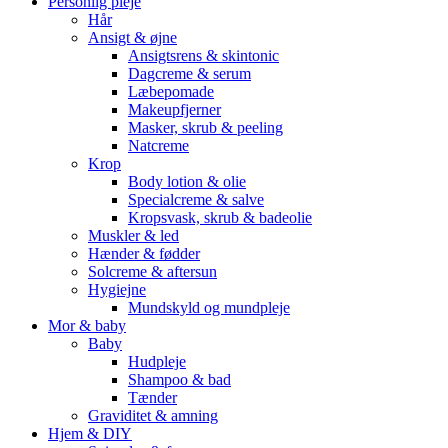
Personlig pleje
Hår
Ansigt & øjne
Ansigtsrens & skintonic
Dagcreme & serum
Læbepomade
Makeupfjerner
Masker, skrub & peeling
Natcreme
Krop
Body lotion & olie
Specialcreme & salve
Kropsvask, skrub & badeolie
Muskler & led
Hænder & fødder
Solcreme & aftersun
Hygiejne
Mundskyld og mundpleje
Mor & baby
Baby
Hudpleje
Shampoo & bad
Tænder
Graviditet & amning
Hjem & DIY