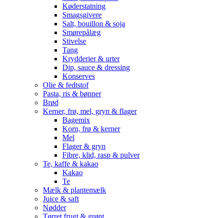
Køderstatning
Smagsgivere
Salt, bouillon & soja
Smørepålæg
Stivelse
Tang
Krydderier & urter
Dip, sauce & dressing
Konserves
Olie & fedtstof
Pasta, ris & bønner
Brød
Kerner, frø, mel, gryn & flager
Bagemix
Korn, frø & kerner
Mel
Flager & gryn
Fibre, klid, rasp & pulver
Te, kaffe & kakao
Kakao
Te
Mælk & plantemælk
Juice & saft
Nødder
Tørret frugt & grønt