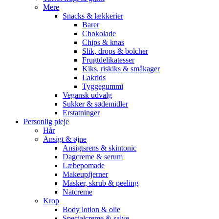
Mere
Snacks & lækkerier
Barer
Chokolade
Chips & knas
Slik, drops & bolcher
Frugtdelikatesser
Kiks, riskiks & småkager
Lakrids
Tyggegummi
Vegansk udvalg
Sukker & sødemidler
Erstatninger
Personlig pleje
Hår
Ansigt & øjne
Ansigtsrens & skintonic
Dagcreme & serum
Læbepomade
Makeupfjerner
Masker, skrub & peeling
Natcreme
Krop
Body lotion & olie
Specialcreme & salve