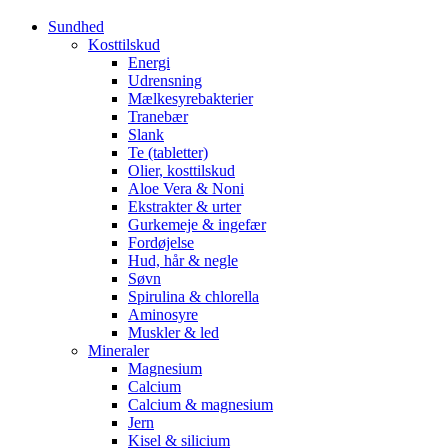
Sundhed
Kosttilskud
Energi
Udrensning
Mælkesyrebakterier
Tranebær
Slank
Te (tabletter)
Olier, kosttilskud
Aloe Vera & Noni
Ekstrakter & urter
Gurkemeje & ingefær
Fordøjelse
Hud, hår & negle
Søvn
Spirulina & chlorella
Aminosyre
Muskler & led
Mineraler
Magnesium
Calcium
Calcium & magnesium
Jern
Kisel & silicium