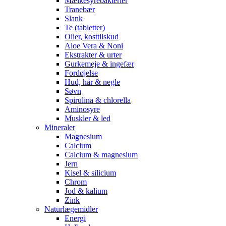
Mælkesyrebakterier
Tranebær
Slank
Te (tabletter)
Olier, kosttilskud
Aloe Vera & Noni
Ekstrakter & urter
Gurkemeje & ingefær
Fordøjelse
Hud, hår & negle
Søvn
Spirulina & chlorella
Aminosyre
Muskler & led
Mineraler
Magnesium
Calcium
Calcium & magnesium
Jern
Kisel & silicium
Chrom
Jod & kalium
Zink
Naturlægemidler
Energi