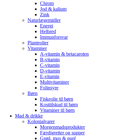
Chrom
Jod & kalium
Zink
Naturlægemidler
Energi
Helbred
Immunforsvar
Planteolier
Vitaminer
A-vitamin & betacaroten
B-vitamin
C-vitamin
D-vitamin
E-vitamin
Multivitaminer
Folinsyre
Børn
Fiskeolie til børn
Kosttilskud til børn
Vitaminer til børn
Mad & drikke
Kolonialvarer
Morgenmadsprodukter
Færdigretter og supper
Grød, mos & puré