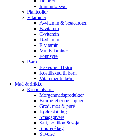
Helbred
Immunforsvar
Planteolier
Vitaminer
A-vitamin & betacaroten
B-vitamin
C-vitamin
D-vitamin
E-vitamin
Multivitaminer
Folinsyre
Børn
Fiskeolie til børn
Kosttilskud til børn
Vitaminer til børn
Mad & drikke
Kolonialvarer
Morgenmadsprodukter
Færdigretter og supper
Grød, mos & puré
Køderstatning
Smagsgivere
Salt, bouillon & soja
Smørepålæg
Stivelse