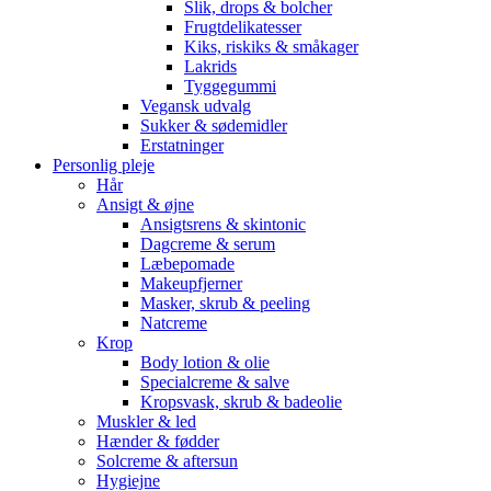
Slik, drops & bolcher
Frugtdelikatesser
Kiks, riskiks & småkager
Lakrids
Tyggegummi
Vegansk udvalg
Sukker & sødemidler
Erstatninger
Personlig pleje
Hår
Ansigt & øjne
Ansigtsrens & skintonic
Dagcreme & serum
Læbepomade
Makeupfjerner
Masker, skrub & peeling
Natcreme
Krop
Body lotion & olie
Specialcreme & salve
Kropsvask, skrub & badeolie
Muskler & led
Hænder & fødder
Solcreme & aftersun
Hygiejne