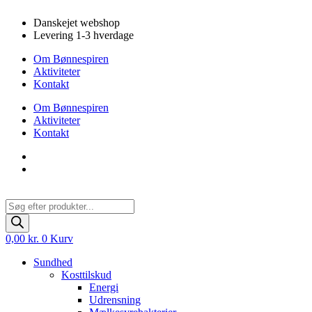
Videre
Danskejet webshop
til
Levering 1-3 hverdage
indhold
Om Bønnespiren
Aktiviteter
Kontakt
Om Bønnespiren
Aktiviteter
Kontakt
Products
search
0,00
kr.
0
Kurv
Sundhed
Kosttilskud
Energi
Udrensning