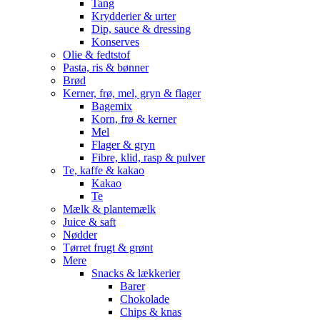
Tang
Krydderier & urter
Dip, sauce & dressing
Konserves
Olie & fedtstof
Pasta, ris & bønner
Brød
Kerner, frø, mel, gryn & flager
Bagemix
Korn, frø & kerner
Mel
Flager & gryn
Fibre, klid, rasp & pulver
Te, kaffe & kakao
Kakao
Te
Mælk & plantemælk
Juice & saft
Nødder
Tørret frugt & grønt
Mere
Snacks & lækkerier
Barer
Chokolade
Chips & knas