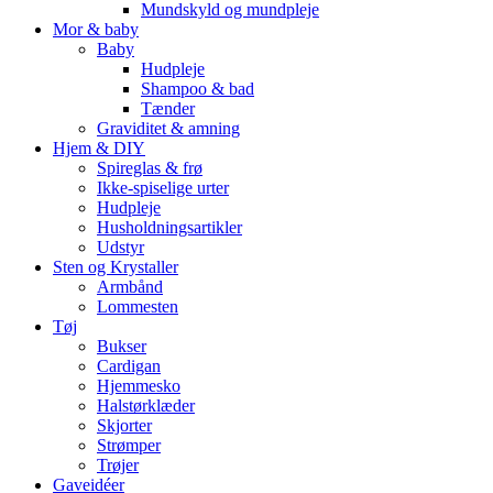
Mundskyld og mundpleje
Mor & baby
Baby
Hudpleje
Shampoo & bad
Tænder
Graviditet & amning
Hjem & DIY
Spireglas & frø
Ikke-spiselige urter
Hudpleje
Husholdningsartikler
Udstyr
Sten og Krystaller
Armbånd
Lommesten
Tøj
Bukser
Cardigan
Hjemmesko
Halstørklæder
Skjorter
Strømper
Trøjer
Gaveidéer