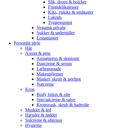
Slik, drops & bolcher
Frugtdelikatesser
Kiks, riskiks & småkager
Lakrids
Tyggegummi
Vegansk udvalg
Sukker & sødemidler
Erstatninger
Personlig pleje
Hår
Ansigt & øjne
Ansigtsrens & skintonic
Dagcreme & serum
Læbepomade
Makeupfjerner
Masker, skrub & peeling
Natcreme
Krop
Body lotion & olie
Specialcreme & salve
Kropsvask, skrub & badeolie
Muskler & led
Hænder & fødder
Solcreme & aftersun
Hygiejne