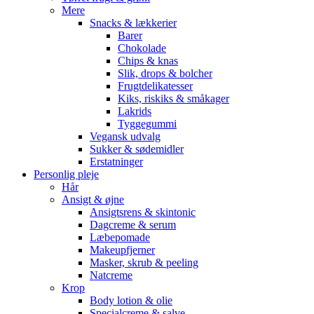
Mere
Snacks & lækkerier
Barer
Chokolade
Chips & knas
Slik, drops & bolcher
Frugtdelikatesser
Kiks, riskiks & småkager
Lakrids
Tyggegummi
Vegansk udvalg
Sukker & sødemidler
Erstatninger
Personlig pleje
Hår
Ansigt & øjne
Ansigtsrens & skintonic
Dagcreme & serum
Læbepomade
Makeupfjerner
Masker, skrub & peeling
Natcreme
Krop
Body lotion & olie
Specialcreme & salve