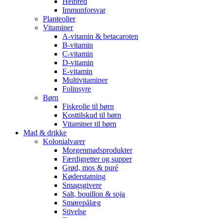
Helbred
Immunforsvar
Planteolier
Vitaminer
A-vitamin & betacaroten
B-vitamin
C-vitamin
D-vitamin
E-vitamin
Multivitaminer
Folinsyre
Børn
Fiskeolie til børn
Kosttilskud til børn
Vitaminer til børn
Mad & drikke
Kolonialvarer
Morgenmadsprodukter
Færdigretter og supper
Grød, mos & puré
Køderstatning
Smagsgivere
Salt, bouillon & soja
Smørepålæg
Stivelse