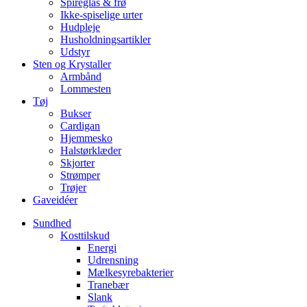
Spireglas & frø
Ikke-spiselige urter
Hudpleje
Husholdningsartikler
Udstyr
Sten og Krystaller
Armbånd
Lommesten
Tøj
Bukser
Cardigan
Hjemmesko
Halstørklæder
Skjorter
Strømper
Trøjer
Gaveidéer
Sundhed
Kosttilskud
Energi
Udrensning
Mælkesyrebakterier
Tranebær
Slank