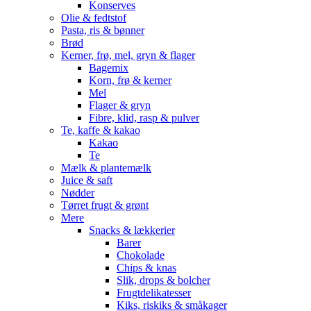
Konserves
Olie & fedtstof
Pasta, ris & bønner
Brød
Kerner, frø, mel, gryn & flager
Bagemix
Korn, frø & kerner
Mel
Flager & gryn
Fibre, klid, rasp & pulver
Te, kaffe & kakao
Kakao
Te
Mælk & plantemælk
Juice & saft
Nødder
Tørret frugt & grønt
Mere
Snacks & lækkerier
Barer
Chokolade
Chips & knas
Slik, drops & bolcher
Frugtdelikatesser
Kiks, riskiks & småkager