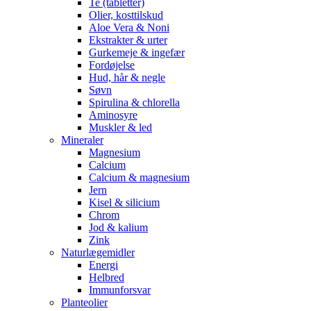
Te (tabletter)
Olier, kosttilskud
Aloe Vera & Noni
Ekstrakter & urter
Gurkemeje & ingefær
Fordøjelse
Hud, hår & negle
Søvn
Spirulina & chlorella
Aminosyre
Muskler & led
Mineraler
Magnesium
Calcium
Calcium & magnesium
Jern
Kisel & silicium
Chrom
Jod & kalium
Zink
Naturlægemidler
Energi
Helbred
Immunforsvar
Planteolier