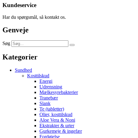
Kundeservice
Har du spørgsmål, så kontakt os.
Genveje
Søg
Kategorier
Sundhed
Kosttilskud
Energi
Udrensning
Mælkesyrebakterier
Tranebær
Slank
Te (tabletter)
Olier, kosttilskud
Aloe Vera & Noni
Ekstrakter & urter
Gurkemeje & ingefær
Fordøjelse