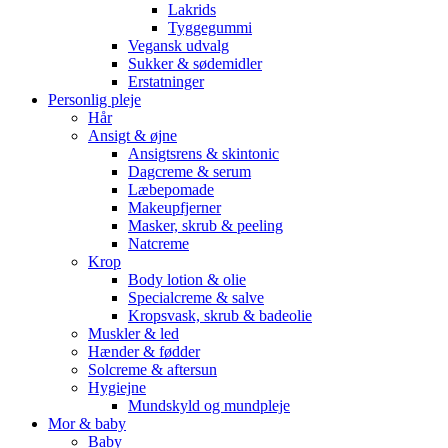
Lakrids
Tyggegummi
Vegansk udvalg
Sukker & sødemidler
Erstatninger
Personlig pleje
Hår
Ansigt & øjne
Ansigtsrens & skintonic
Dagcreme & serum
Læbepomade
Makeupfjerner
Masker, skrub & peeling
Natcreme
Krop
Body lotion & olie
Specialcreme & salve
Kropsvask, skrub & badeolie
Muskler & led
Hænder & fødder
Solcreme & aftersun
Hygiejne
Mundskyld og mundpleje
Mor & baby
Baby