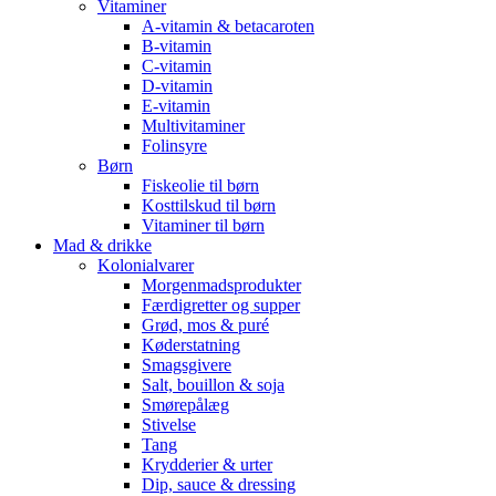
Vitaminer
A-vitamin & betacaroten
B-vitamin
C-vitamin
D-vitamin
E-vitamin
Multivitaminer
Folinsyre
Børn
Fiskeolie til børn
Kosttilskud til børn
Vitaminer til børn
Mad & drikke
Kolonialvarer
Morgenmadsprodukter
Færdigretter og supper
Grød, mos & puré
Køderstatning
Smagsgivere
Salt, bouillon & soja
Smørepålæg
Stivelse
Tang
Krydderier & urter
Dip, sauce & dressing