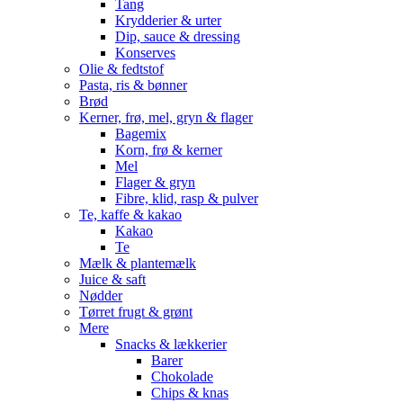
Tang
Krydderier & urter
Dip, sauce & dressing
Konserves
Olie & fedtstof
Pasta, ris & bønner
Brød
Kerner, frø, mel, gryn & flager
Bagemix
Korn, frø & kerner
Mel
Flager & gryn
Fibre, klid, rasp & pulver
Te, kaffe & kakao
Kakao
Te
Mælk & plantemælk
Juice & saft
Nødder
Tørret frugt & grønt
Mere
Snacks & lækkerier
Barer
Chokolade
Chips & knas