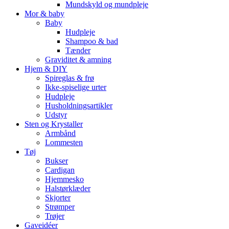
Mundskyld og mundpleje
Mor & baby
Baby
Hudpleje
Shampoo & bad
Tænder
Graviditet & amning
Hjem & DIY
Spireglas & frø
Ikke-spiselige urter
Hudpleje
Husholdningsartikler
Udstyr
Sten og Krystaller
Armbånd
Lommesten
Tøj
Bukser
Cardigan
Hjemmesko
Halstørklæder
Skjorter
Strømper
Trøjer
Gaveidéer