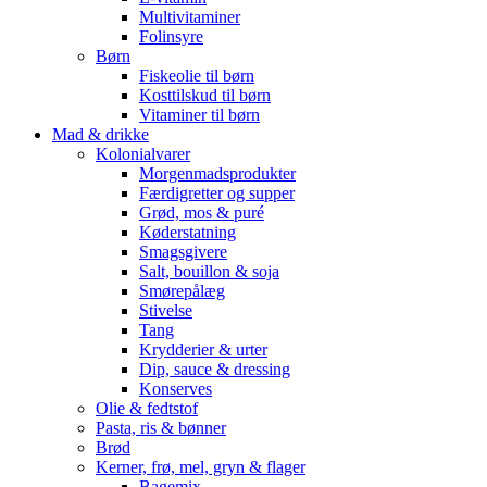
Multivitaminer
Folinsyre
Børn
Fiskeolie til børn
Kosttilskud til børn
Vitaminer til børn
Mad & drikke
Kolonialvarer
Morgenmadsprodukter
Færdigretter og supper
Grød, mos & puré
Køderstatning
Smagsgivere
Salt, bouillon & soja
Smørepålæg
Stivelse
Tang
Krydderier & urter
Dip, sauce & dressing
Konserves
Olie & fedtstof
Pasta, ris & bønner
Brød
Kerner, frø, mel, gryn & flager
Bagemix