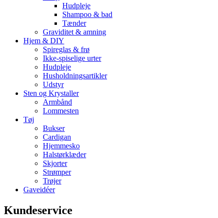
Hudpleje
Shampoo & bad
Tænder
Graviditet & amning
Hjem & DIY
Spireglas & frø
Ikke-spiselige urter
Hudpleje
Husholdningsartikler
Udstyr
Sten og Krystaller
Armbånd
Lommesten
Tøj
Bukser
Cardigan
Hjemmesko
Halstørklæder
Skjorter
Strømper
Trøjer
Gaveidéer
Kundeservice