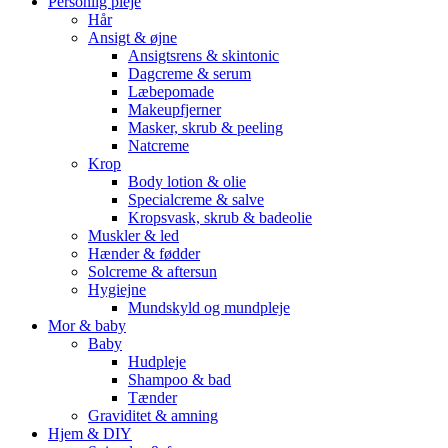
Personlig pleje
Hår
Ansigt & øjne
Ansigtsrens & skintonic
Dagcreme & serum
Læbepomade
Makeupfjerner
Masker, skrub & peeling
Natcreme
Krop
Body lotion & olie
Specialcreme & salve
Kropsvask, skrub & badeolie
Muskler & led
Hænder & fødder
Solcreme & aftersun
Hygiejne
Mundskyld og mundpleje
Mor & baby
Baby
Hudpleje
Shampoo & bad
Tænder
Graviditet & amning
Hjem & DIY