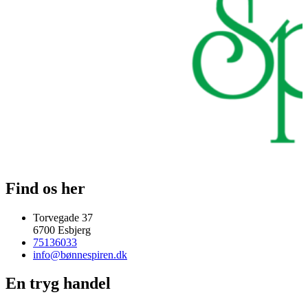
Find os her
Torvegade 37
6700 Esbjerg
75136033
info@bønnespiren.dk
En tryg handel