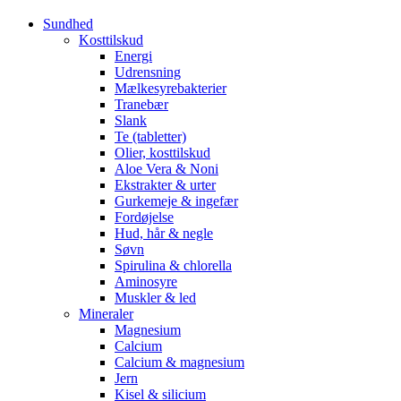
Sundhed
Kosttilskud
Energi
Udrensning
Mælkesyrebakterier
Tranebær
Slank
Te (tabletter)
Olier, kosttilskud
Aloe Vera & Noni
Ekstrakter & urter
Gurkemeje & ingefær
Fordøjelse
Hud, hår & negle
Søvn
Spirulina & chlorella
Aminosyre
Muskler & led
Mineraler
Magnesium
Calcium
Calcium & magnesium
Jern
Kisel & silicium