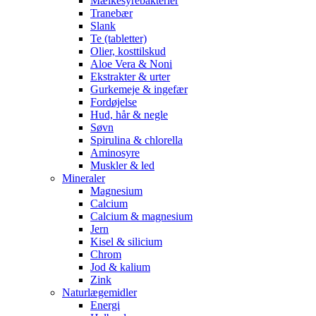
Mælkesyrebakterier
Tranebær
Slank
Te (tabletter)
Olier, kosttilskud
Aloe Vera & Noni
Ekstrakter & urter
Gurkemeje & ingefær
Fordøjelse
Hud, hår & negle
Søvn
Spirulina & chlorella
Aminosyre
Muskler & led
Mineraler
Magnesium
Calcium
Calcium & magnesium
Jern
Kisel & silicium
Chrom
Jod & kalium
Zink
Naturlægemidler
Energi