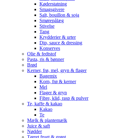
Køderstatning
Smagsgivere
Salt, bouillon & soja
Smørepålæg
Stivelse
Tang
Krydderier & urter
Dip, sauce & dressing
Konserves
Olie & fedtstof
Pasta, ris & bønner
Brød
Kerner, frø, mel, gryn & flager
Bagemix
Korn, frø & kerner
Mel
Flager & gryn
Fibre, klid, rasp & pulver
Te, kaffe & kakao
Kakao
Te
Mælk & plantemælk
Juice & saft
Nødder
Tørret frugt & grønt