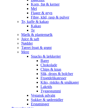
Korn, frø & kerner
Mel
Flager & gryn
Fibre, klid, rasp & pulver
Te, kaffe & kakao
Kakao
Te
Mælk & plantemælk
Juice & saft
Nødder
Tørret frugt & grønt
Mere
Snacks & lækkerier
Barer
Chokolade
Chips & knas
Slik, drops & bolcher
Frugtdelikatesser
Kiks, riskiks & småkager
Lakrids
Tyggegummi
Vegansk udvalg
Sukker & sødemidler
Erstatninger