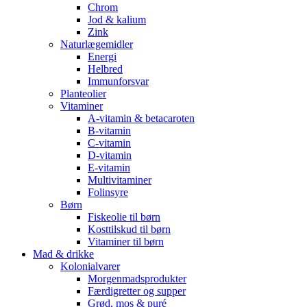
Chrom
Jod & kalium
Zink
Naturlægemidler
Energi
Helbred
Immunforsvar
Planteolier
Vitaminer
A-vitamin & betacaroten
B-vitamin
C-vitamin
D-vitamin
E-vitamin
Multivitaminer
Folinsyre
Børn
Fiskeolie til børn
Kosttilskud til børn
Vitaminer til børn
Mad & drikke
Kolonialvarer
Morgenmadsprodukter
Færdigretter og supper
Grød, mos & puré