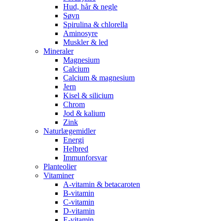
Hud, hår & negle
Søvn
Spirulina & chlorella
Aminosyre
Muskler & led
Mineraler
Magnesium
Calcium
Calcium & magnesium
Jern
Kisel & silicium
Chrom
Jod & kalium
Zink
Naturlægemidler
Energi
Helbred
Immunforsvar
Planteolier
Vitaminer
A-vitamin & betacaroten
B-vitamin
C-vitamin
D-vitamin
E-vitamin