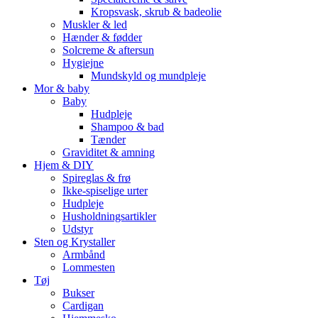
Kropsvask, skrub & badeolie
Muskler & led
Hænder & fødder
Solcreme & aftersun
Hygiejne
Mundskyld og mundpleje
Mor & baby
Baby
Hudpleje
Shampoo & bad
Tænder
Graviditet & amning
Hjem & DIY
Spireglas & frø
Ikke-spiselige urter
Hudpleje
Husholdningsartikler
Udstyr
Sten og Krystaller
Armbånd
Lommesten
Tøj
Bukser
Cardigan