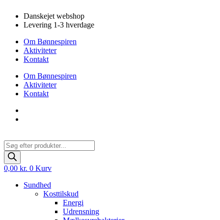
Videre
Danskejet webshop
til
Levering 1-3 hverdage
indhold
Om Bønnespiren
Aktiviteter
Kontakt
Om Bønnespiren
Aktiviteter
Kontakt
Products
search
0,00
kr.
0
Kurv
Sundhed
Kosttilskud
Energi
Udrensning